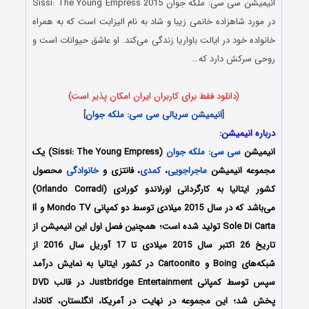
انیمیشن
سی سی: ملکه جوان
Sissi: The Young Empress 2015
در مورد شاهزاده خانمی زیبا و شاد به نام الیزابت است که به همراه
خانواده خود در ایالت باواریا زندگی می‌کند. او عاشق حیوانات است و
روحی سرکش دارد که…
(دانلود فقط برای کاربران ایران امکان پذیر است)
[
انیمیشن سریالی
سی سی: ملکه جوان
]
درباره انیمیشن:
انیمیشن
سی سی: ملکه جوان
(Sissi: The Young Empress) یک
مجموعه انیمیشن
ماجراجویی
،
کمدی
، فانتزی و
خانوادگی
محصول
کشور ایتالیا به کارگردانی اورلاندو کورادی (Orlando Corradi)
می‌باشد که در سال 2015 میلادی توسط دو کمپانی Mondo TV و Il
Sole Di Carta تولید شده است؛ همچنین فصل اول این انیمیشن از
تاریخ 26 اکتبر سال 2015 میلادی تا 17 آوریل سال 2016 از
شبکه‌های Boing و Cartoonito در کشور ایتالیا به نمایش درآمد
سپس توسط کمپانی Justbridge Entertainment در قالب DVD
پخش شد؛ این مجموعه در نهایت در آمریکا، انگلستان، کانادا،