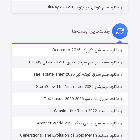
دانلود فیلم کوکتل مولوتوف با کیفیت BluRay
جدیدترین پست‌ها
خاندان اژدها فصل ۳
دانلود انیمیشن دکورادو Decorado 2025
۶ (زیرنویس)
قسمت
منتشر شد
دانلود قسمت پنجم سریال کوری با کیفیت عالی BluRay
دانلود فیلم سارق گوشه گیر The Isolate Thief 2026
دانلود انیمیشن Star Wars: The Ninth Jedi 2026
دانلود سریال تد لاسو Ted Lasso 2020-2026
دانلود مستند Chasing the Rains 2022
دانلود انیمیشن دنیایی دیگر Another World 2025
جادوگری در مغولستان
دانلود مستند Generations: The Evolution of Spider-Man
۱۴ (زیرنویس)
قسمت
منتشر شد