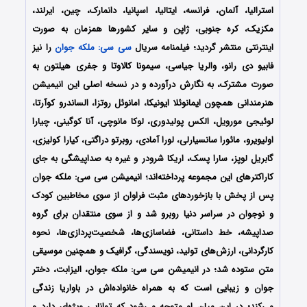
استرالیا، آلمان، فرانسه، ایتالیا، اسپانیا، دانمارک، چین، ایرلند،
مکزیک، کره جنوبی، ژاپن و سایر کشورها همزمان به صورت
اینترنتی منتشر گردید؛ فیلمنامه سریال
سی سی: ملکه جوان
را نیز
فابیو دی رانو، والریا جیاسی، سیمونا کالاوتا و جفری هیلتون به
صورت مشترک، به نگارش درآورده‌ و در نسخه اصلی این انیمیشن
هنرمندانی همچون ایمانوئلا ایونیکا، امانوئل روتزا، الساندرو کوآرتا،
لوئیجی مورویل، الکس پولیدوری، لوکا مانوچی، آنا کوگینی، چیارا
اولیویرو، مائورا سانسیارلی، لورا آمادی، روبرتو دراگتی، کیارا کولیزی،
گابریل لوپز، سارا پسک، اریکا شرودر و غیره به صداپیشگی به جای
کاراکترهای این مجموعه پرداخته‌اند؛ انیمیشن سی سی: ملکه جوان
پس از پخش با بازخوردهای مثبت فراوان از سوی مخاطبین کودک
و نوجوان در سراسر دنیا روبرو شد و از سوی منتقدان برای گروه
صداپیشه، خط داستانی، فضاسازی‌ها، شخصیت‌پردازی‌ها، نحوه
کارگردانی، ارزش‌های تولید، نویسندگی، گرافیک و همچنین موسیقی
متن ستوده شد؛ در انیمیشن سی سی: ملکه جوان، الیزابت، دختر
جوان و زیبایی است که به همراه خانواده‌اش در باواریا زندگی
می‌کند؛ در این میان او متوجه می‌شود که توانایی ویژه‌ای دارد و