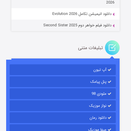
2026
دانلود انیمیشن تکامل Evolution 2026
دانلود فیلم خواهر دوم Second Sister 2025
تبلیغات متنی
باب اسفنجی فصل ۱۷
آپ تیون
۶ (زیرنویس)
قسمت
منتشر شد
پنل پیامک
ملودی 98
نواز موزیک
دانلود رمان
میفا موزیک