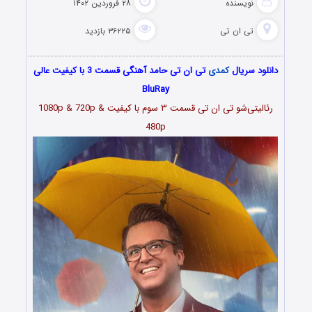
نویسنده
۲۸ فروردین ۱۴۰۲
تی ان تی
۳۶۲۲۵ بازدید
دانلود سریال
کمدی
تی ان تی حامد آهنگی قسمت 3 با کیفیت عالی
BluRay
رئالیتی‌شو تی ان تی قسمت ۳ سوم با کیفیت 1080p & 720p &
480p