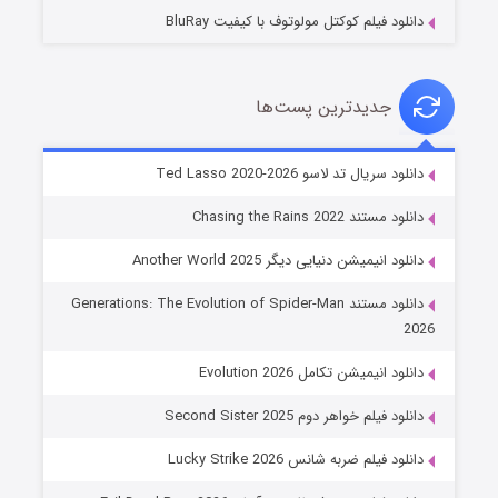
دانلود فیلم کوکتل مولوتوف با کیفیت BluRay
جدیدترین پست‌ها
خاندان اژدها فصل ۳
دانلود سریال تد لاسو Ted Lasso 2020-2026
۶ (زیرنویس)
قسمت
منتشر شد
دانلود مستند Chasing the Rains 2022
دانلود انیمیشن دنیایی دیگر Another World 2025
دانلود مستند Generations: The Evolution of Spider-Man
2026
دانلود انیمیشن تکامل Evolution 2026
دانلود فیلم خواهر دوم Second Sister 2025
جادوگری در مغولستان
دانلود فیلم ضربه شانس Lucky Strike 2026
۱۴ (زیرنویس)
قسمت
منتشر شد