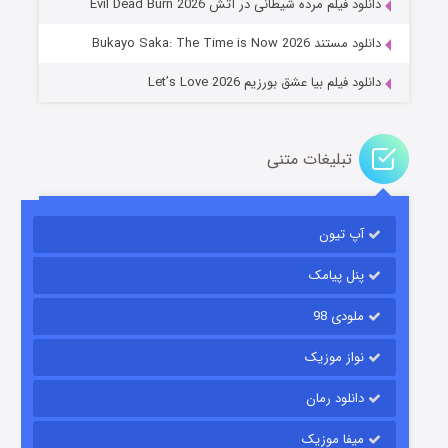
دانلود فیلم مرده شیطانی در آتش Evil Dead Burn 2026
دانلود مستند Bukayo Saka: The Time is Now 2026
دانلود فیلم بیا عشق بورزیم Let’s Love 2026
تبلیغات متنی
باب اسفنجی فصل ۱۷
آپ تیون
۶ (زیرنویس)
قسمت
منتشر شد
پنل پیامک
ملودی 98
نواز موزیک
دانلود رمان
میفا موزیک