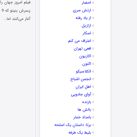
احضار
ارتش سری
پس
از یاد رفته
آغاز می‌کنند اما…
ازازیل
اسکار
اعتراف می کنم
افعی تهران
اکازیون
اکنون
الکلاسیکو
انجمن اشباح
اهل ایران
آوای جادویی
بازنده
بالش ها
بامداد خمار
برتا: داستان یک اسلحه
بلیط یک‌‌ طرفه