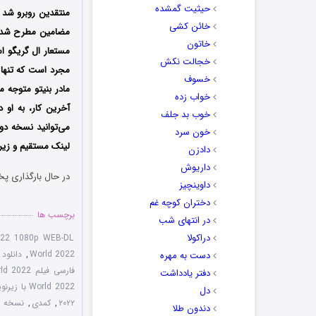
حیثیت گمشده
منتقدین روبرو شد 
خائن کشی
مضامین مطرح شده، 
خاتون
مستعار ال گریگو اس
خجالت نکش
خسوف
مادر بنیتو متوجه م
خواب زده
آخرین کار، به او 
خوب بد جلف
می‌توانید نسخه دوب
خون سرد
‌لینک مستقیم و زی
دادزن
داریوش
در حال بارگذاری پخ
داوینچیز
دختران کوچه غم
برچسب ها
در انتهای شب
دراکولا
022 1080p WEB-DL
World 2022
,
دانلود رایگان فی
دست به مهره
فارسی فیلم Today We Fix the World 2022
دفتر یادداشت
World 2022 با زیرنویس چسبیده
دل
۲۰۲۲
,
کمدی
,
نسخه سانسور شده
دندون طلا