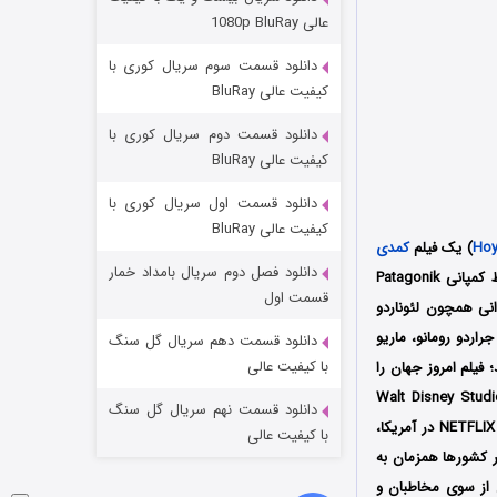
مردگان متحرک: شهر مرده ۳
عالی 1080p BluRay
۲ (زیرنویس)
قسمت
منتشر شد
دانلود قسمت سوم سریال کوری با
کیفیت عالی BluRay
دانلود قسمت دوم سریال کوری با
کیفیت عالی BluRay
دانلود قسمت اول سریال کوری با
کیفیت عالی BluRay
Hoy
) یک فیلم
کمدی
دانلود فصل دوم سریال بامداد خمار
محصول سال 2022 کشور آرژانتین به کارگردانی آریل وینوگراد (Ariel Winograd) است که توسط کمپانی‌ Patagonik
شکست استوارت در نجات جهان
قسمت اول
مندانی همچون لئوناردو
۷ (زیرنویس)
قسمت
منتشر شد
راردو رومانو، ماریو
دانلود قسمت دهم سریال گل سنگ
با کیفیت عالی
؛ فیلم امروز جهان را
ادی توسط کمپانی Walt Disney Studios Motion Pictures
دانلود قسمت نهم سریال گل سنگ
Argentina در سینماهای کشور آرژانتین اکران شد سپس در 13 آوریل توسط سرویس استریم نتفلیکس NETFLIX در آمریکا،
با کیفیت عالی
ایر کشورها همزمان به
ی از سوی مخاطبان و