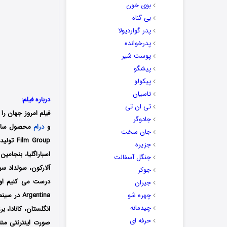
بوی خون
بی گناه
پدر گواردیولا
پدرخوانده
پوست شیر
پیشگو
پیکولو
تاسیان
درباره فیلم:
تی ان تی
فیلم امروز جهان را درست می کنیم (World
جادوگر
و
درام
جان سخت
m Group
جزیره
اسباراگلیا، بنجامین
جنگل آسفالت
آلارکون، سولداد سیل
جوکر
جیران
چهره شو
چیدمانه
انگلستان، کانادا، ب
حرفه ای
صورت اینترنتی منت