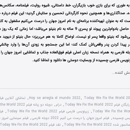
به طوری که برای بازی خوب بازیگران، خط داستانی، شیوه روایت، فیلمنامه، سکانس‌ها
صداگذاری‌ها و همچنین نحوه کارگردانی تحسین و ستایش گردید؛ این فیلم درباره دی
ت که به عنوان تهیه‌کننده برنامه‌ای به نام امروز جهان را درست می‌کنیم مشغول به کار
مجرد است که تنها حاصل بادوام‌ترین پیوند او پسری 9 ساله به نام بنیتو می‌باشد؛ اما زم
ی‌شود که بنیتو واقعا پسر او نیست، اوضاع کاملا به هم می‌ریزد؛ حال بنیتو از دیوید م
در پیدا کردن پدر واقعی‌اش کمک کند؛ اما این جستجو به زودی آن‌ها را وارد چالش
له فارسی به همراه نسخه زبان اصلی فیلم فوق‌العاده جذاب و تماشایی امروز جهان را 
رنویس فارسی چسبیده از وبسایت دوستی ها دانلود و تماشا کنید.
ش کننده...
,
Hoy se arregla el mundo 2022
,
Today We Fix the World 2
لم Today We Fix the World 2022
,
درام
,
دوبله دو زبانه فیلم Today We Fix the World 2022
,
زیرنویس فارسی فیلم Today We Fix the World 2022
,
,
فیلم امروز جهان را درست می کنیم 2022 دوبله فارسی
,
فیلم سینمایی امروز
 Today We Fix the World 2022
,
نقد فیلم Today We Fix the World 2022