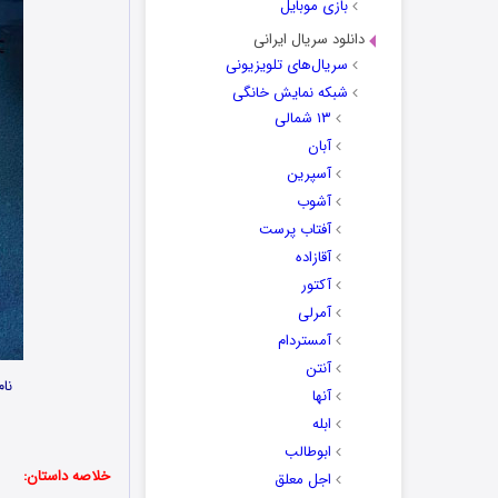
بازی موبایل
دانلود سریال ایرانی
سریال‌های تلویزیونی
شبکه نمایش خانگی
۱۳ شمالی
آبان
آسپرین
آشوب
آفتاب پرست
آقازاده
آکتور
آمرلی
آمستردام
آنتن
نام
آنها
ابله
ابوطالب
خلاصه داستان:
اجل معلق