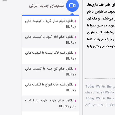
ی طنز، فضاسازی‌ها،
فیلم‌های جدید ایرانی
وید ساماراس با نام
 می‌باشد؛ او یک فرد
شوگر فصل ۲
دانلود فیلم سال گربه با کیفیت عالی
انی که یک روز دیوید در حین دعوا با
BluRay
۷ (زیرنویس)
قسمت
منتشر شد
ی‌خواهد تا به عنوان
دانلود فیلم لاله کبود با کیفیت عالی
ی بزرگ می‌کند؛ شما
BluRay
درست می کنیم را با
دانلود فیلم لاک پشت با کیفیت عالی
BluRay
دانلود فیلم کج‌ پیله با کیفیت عالی
BluRay
دانلود فیلم خانه ارواح با کیفیت عالی
خاندان اژدها فصل ۳
تماشای آنلاین فیلم Today We Fix the
BluRay
,
دوبله
۶ (زیرنویس)
قسمت
منتشر شد
فیلم Today We Fix the
دانلود فیلم یازده یازده با کیفیت
 جهان را درست می کنیم
عالی BluRay