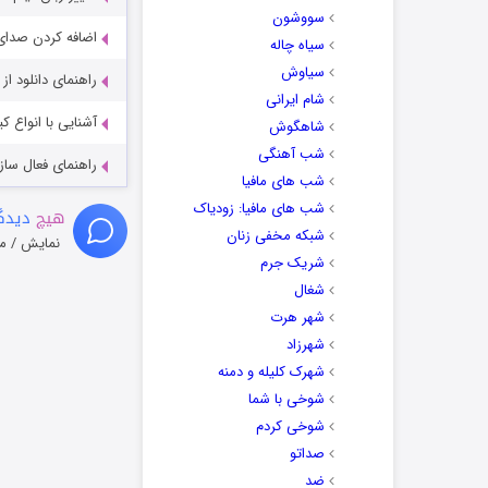
سووشون
اضافه کردن صدای 
سیاه چاله
سیاوش
راهنمای دانلود ا
شام ایرانی
آشنایی با انواع ک
شاهگوش
شب آهنگی
راهنمای فعال سازی کیفیت R
شب های مافیا
شب های مافیا: زودیاک
هیچ
دیدگا
شبکه مخفی زنان
نمایش / م
شریک جرم
شغال
شهر هرت
شهرزاد
شهرک کلیله و دمنه
شوخی با شما
شوخی کردم
صداتو
ضد