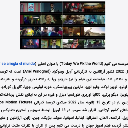
Today We Fix the ) با عنوان اصلی (
 se arregla el mundo
Fil تولید و منتشر شد؛ فیلمنامه این فیلم را نیز ماریانو ورا به رشته تحریر درآورده و هنر
 اوترو، لوییز لوک، چارو لوپز، مارتین پیرویانسکی، خوزه لوئیس جویا، گابریل کورادو، ج
ویرا، دیگو پرتی، ناتالیا اوریرو، فلورنسیا دیزل و غیره در آن به ایفای نقش پرداخته‌اند
درست می کنیم اولین بار در تاریخ 13 ژانویه سال 2022 میل
رزیل، فرانسه، آلمان، استرالیا، ایتالیا، اسپانیا، سوئد، بلژیک، چین، ژاپن، آرژانتین و س
شر گردید؛ فیلم امروز جهان را درست می کنیم پس از اکران با نظرات مثبت فراوان