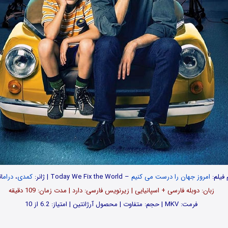
 فیلم:
امروز جهان را درست می کنیم
– Today We Fix the World | ژانر:
کمدی
،
درام
ا
زبان: دوبله فارسی + اسپانیایی | زیرنویس فارسی: دارد | مدت زمان: 109 دقیقه
فرمت: MKV | حجم: متفاوت | محصول آرژانتین | امتیاز: 6.2 از 10