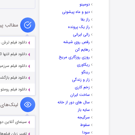
دومینو
دیو و ماه پیشونی
راز بقا
مطالب پی
راز یک پرونده
رالی ایرانی
رقص روی شیشه
دانلود فیلم ترش و شیرین 2010
رهایم کن
دانلود فیلم انتها Inteha 2003
روزی روزگاری مریخ
ریکاوری
دانلود فیلم سرزمین فردا  2015
رینگو
دانلود فیلم بازگشت به آینده ۲ 89
زار و زندگی
زخم کاری
دانلود فیلم رومئو Romeo 2024
ساخت ایران
سال های دور از خانه
لینک‌های 
سایه باز
سرگیجه
سینمای آنلاین دو
سقوط
سودا
تغییر زبان فیلم‌ها