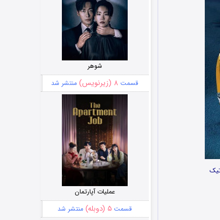
شوهر
۸ (زیرنویس)
قسمت
منتشر شد
تیک
عملیات آپارتمان
۵ (دوبله)
قسمت
منتشر شد