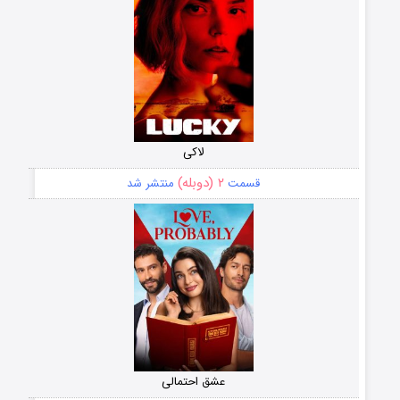
لاکی
۲ (دوبله)
قسمت
منتشر شد
عشق احتمالی