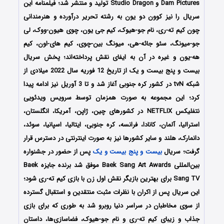
Dam Pictures و Studio Dragon تولید و منتشر شد؛ فیلمنامه این
سریال را نیز کوون دو یون به رشته تحریر درآورده و هنرمندانی
چون کیم ته-ری، نام جو-هیوک، کیم جی یون، چوی هیون-ووک، لی
جو-میونگ، سئو جائه-هی، میونگ بین-چوی، کیم های-اون، کیم
هه-یون و غیره در آن به ایفای نقش پرداخته‌اند؛ پخش سریال
بیست و پنج بیست و یک از تاریخ 12 فوریه سال 2022 میلادی از
شبکه‌‌‌ tvN در کشور کره جنوبی آغاز شد و تا 3 آوریل نیز ادامه پیدا
کرد؛ این مجموعه به صورت همزمان توسط سرویس ویدئویی
نتفلیکس NETFLIX در کشورهای چین، ژاپن، آمریکا، انگلستان،
استرالیا، آلمان، کانادا، فرانسه، کره جنوبی، ایتالیا، اسپانیا، سوئد،
دانمارک، هلند و سایر کشورها نیز به صورت اینترنتی در دسترس قرار
گرفت؛ سریال
بیست و پنج بیست و یک
پس از حضور در جشنواره
بین‌المللی Baek Sang Art Awards موفق شد برنده جایزه Baek
Sang TV برای بهترین بازیگر نقش اول زن با بازی کیم ته-ری شود؛
این سریال پس از اکران با نظرات مثبت منتقدین و استقبال گسترده
از سوی مخاطبان در سراسر دنیا روبرو شد به طوری که برای بازی
جذاب و زیبای کیم ته-ری و نام جو-هیوک، فضاسازی‌ها، داستان