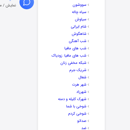
سووشون
نمایش / م
سیاه چاله
سیاوش
شام ایرانی
شاهگوش
شب آهنگی
شب های مافیا
شب های مافیا: زودیاک
شبکه مخفی زنان
شریک جرم
شغال
شهر هرت
شهرزاد
شهرک کلیله و دمنه
شوخی با شما
شوخی کردم
صداتو
ضد