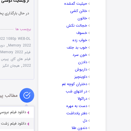
از وبسایت دوستی ها
حیثیت گمشده
خائن کشی
در حال بارگذاری پخ
خاتون
خجالت نکش
برچسب ها
خسوف
022 1080p WEB-DL
خواب زده
Memory 2022
,
دوبله
خوب بد جلف
فیلم Memory 2022 با زیرنویس چسبیده
خون سرد
فیلم های گای پیرس
,
دادزن
2022
,
هیجان انگیز
داریوش
داوینچیز
دختران کوچه غم
در انتهای شب
مطالب پی
دراکولا
دست به مهره
دانلود فیلم عروسی شاتگان 2022
دفتر یادداشت
دل
دانلود فیلم زشت ها es 2024
دندون طلا