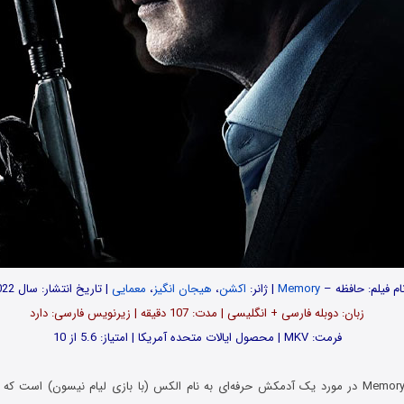
ام فیلم: حافظه –
Memory
| ژانر:
اکشن
،
هیجان انگیز
،
معمایی
| تاریخ انتشار: سال 2022
زبان: دوبله فارسی + انگلیسی | مدت‌: 107 دقیقه | زیرنویس فارسی: دارد
فرمت: MKV | محصول ایالات متحده آمریکا | امتیاز: 5.6 از 10