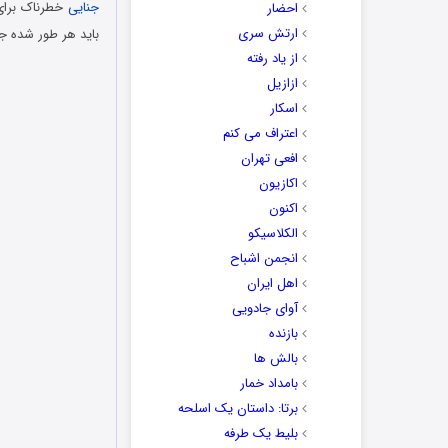
جنایی
احضار
ارتش سری
باید هر طور شده ج
از یاد رفته
ازازیل
اسکار
اعتراف می کنم
افعی تهران
اکازیون
اکنون
الکلاسیکو
انجمن اشباح
اهل ایران
آوای جادویی
بازنده
بالش ها
بامداد خمار
برتا: داستان یک اسلحه
بلیط یک‌‌ طرفه