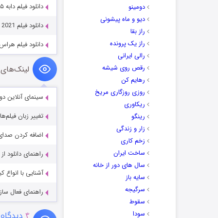
دانلود فیلم دابه ۵ Dabbe 5 (2014)
دومینو
دیو و ماه پیشونی
دانلود فیلم Dr. Bird’s Advice for Sad Poets 2021
راز بقا
راز یک پرونده
دانلود فیلم هراس e Calling 2014
رالی ایرانی
رقص روی شیشه
لینک‌های 
رهایم کن
روزی روزگاری مریخ
سینمای آنلاین دو
ریکاوری
تغییر زبان فیلم‌ها
رینگو
زار و زندگی
اضافه کردن صدای 
زخم کاری
ساخت ایران
راهنمای دانلود ا
سال های دور از خانه
آشنایی با انواع ک
سایه باز
سرگیجه
راهنمای فعال سازی کیفیت R
سقوط
سودا
۴
دیدگاه 