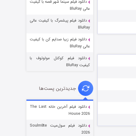
دانلود فیلم سینما شهر قصه با کیفیت
عالی BluRay
دانلود فیلم پیشمرگ با کیفیت عالی
BluRay
دانلود فیلم زیبا صدایم کن با کیفیت
خاندان اژدها فصل ۳
عالی BluRay
۶ (زیرنویس)
قسمت
منتشر شد
دانلود فیلم کوکتل مولوتوف با
کیفیت BluRay
جدیدترین پست‌ها
دانلود فیلم آخرین خانه The Last
House 2026
جادوگری در مغولستان
دانلود فیلم سول‌میت Soulm8te
۱۴ (زیرنویس)
قسمت
منتشر شد
2026