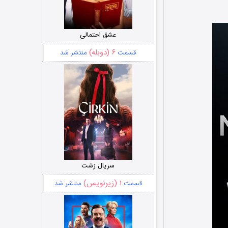
عشق احتمالی
۶ (دوبله)
قسمت
منتشر شد
سریال زشت
۱ (زیرنویس)
قسمت
منتشر شد