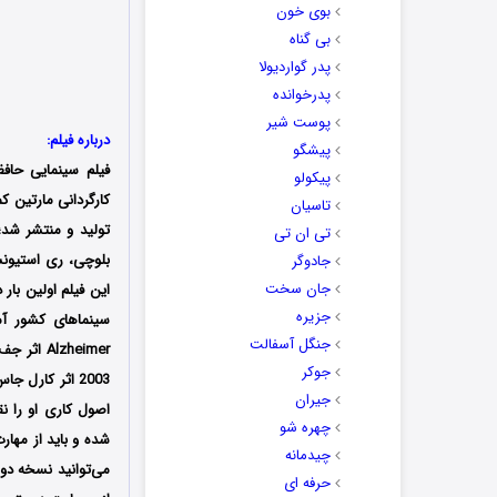
بوی خون
بی گناه
پدر گواردیولا
پدرخوانده
پوست شیر
درباره فیلم:
پیشگو
فیلم سینمایی حافظ
پیکولو
کارگردانی
مارتین ک
تاسیان
تولید و منتشر شد؛ 
تی ان تی
بلوچی، ری استیونس
جادوگر
جان سخت
جزیره
سینماهای کشور آم
جنگل آسفالت
جوکر
2003 اثر کارل
جیران
اصول کاری او را 
چهره شو
شده و باید از مهار
چیدمانه
می‌توانید نسخه دو
حرفه ای