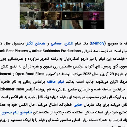
ه یا مموری (
Memory
) یک فیلم
اکشن
،
معمایی
و
هیجان انگیز
مبل
فیلمنامه این فیلم را نیز داریو اسکارداپان به رشته تحریر درآورده و هنرمندانی چون
ون، گای پیرس، تاج آتوال، لوئیس ماندیلور، ری فیرون و غیره در آن به ایفای نقش پ
ریکا اکران می‌شود؛ جالب است بدانید
فیلم حافظه
 جاس و اریک فان لوی محسوب می‌شود؛ این فیلم درباره یک قاتل خبره به نام الکس است 
نقض می‌کند برای یک سازمان
جنایی
خطرناک، امتناع می‌کند. حال الکس خود به هدف
ت‌های خود برای نجات جانش استفاده کند؛ چنانچه از علاقه‌مندان
فیلم‌های لیام نیسون
و
بله فارسی به همراه نسخه زبان اصلی سانسور شده این فیلم را با لینک مستقیم و زی