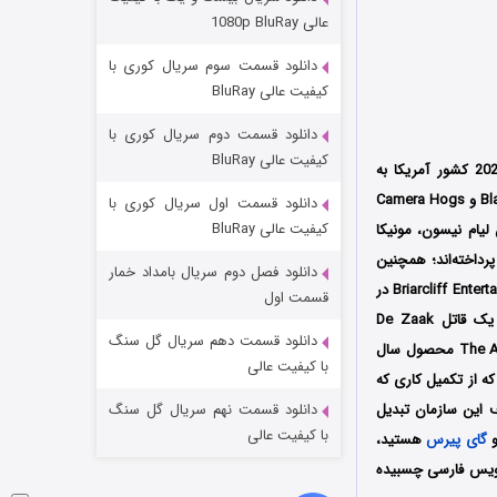
عملیات آپارتمان
عالی 1080p BluRay
۲ (زیرنویس)
قسمت
منتشر شد
دانلود قسمت سوم سریال کوری با
کیفیت عالی BluRay
دانلود قسمت دوم سریال کوری با
کیفیت عالی BluRay
محصول سال 2022 کشور آمریکا به
است که توسط سه کمپانی Arthur Sarkissian Productions و Black Bear Pictures و Camera Hogs
دانلود قسمت اول سریال کوری با
کیفیت عالی BluRay
 لیام نیسون، مونیکا
رداخته‌اند؛ همچنین
دانلود فصل دوم سریال بامداد خمار
این فیلم اولین بار در تاریخ 29 آوریل سال 2022 میلادی توسط دو کمپانی Open Road Films و Briarcliff Entertainment در
مردگان متحرک: شهر مرده ۳
قسمت اول
براساس رمانی به نام خاطره یک قاتل De Zaak
۲ (زیرنویس)
قسمت
منتشر شد
دانلود قسمت دهم سریال گل سنگ
Alzheimer اثر جف جرارتس ساخته شده و بازسازی فیلمی بلژیکی به نام پرونده آلزایمر The Alzheimer Case محصول سال
با کیفیت عالی
که از تکمیل کاری که
 این سازمان تبدیل
دانلود قسمت نهم سریال گل سنگ
با کیفیت عالی
گای پیرس
هستید،
رنویس فارسی چسبیده