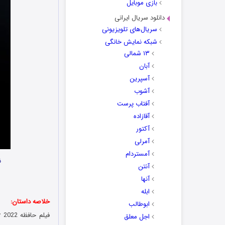
بازی موبایل
دانلود سریال ایرانی
سریال‌های تلویزیونی
شبکه نمایش خانگی
۱۳ شمالی
آبان
آسپرین
آشوب
آفتاب پرست
آقازاده
آکتور
آمرلی
آمستردام
ن
آنتن
آنها
ابله
خلاصه داستان:
ابوطالب
فیلم حافظه Memory 2022 در مورد یک آدمکش حرفه‌ای به نام الکس (با بازی لیام نیسون) است که پیشنهاد یک سازمان
اجل معلق