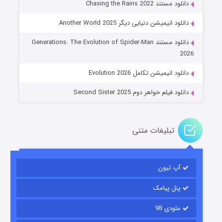
دانلود مستند Chasing the Rains 2022
دانلود انیمیشن دنیایی دیگر Another World 2025
جادوگری در مغولستان
دانلود مستند Generations: The Evolution of Spider-Man
۱۴ (زیرنویس)
قسمت
منتشر شد
2026
دانلود انیمیشن تکامل Evolution 2026
دانلود فیلم خواهر دوم Second Sister 2025
تبلیغات متنی
باب اسفنجی فصل ۱۷
آپ تیون
۶ (زیرنویس)
قسمت
منتشر شد
پنل پیامک
ملودی 98