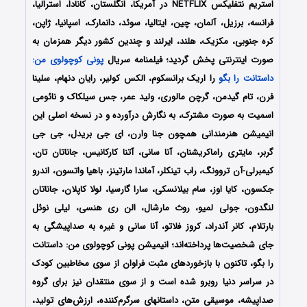
استریم نتفلیکس NETFLIX در آمریکا، انگلستان، کانادا، استرالیا،
فرانسه، برزیل، آلمان، چین، ایتالیا، سوئد، دانمارک، اسپانیا، ژاپن،
کره جنوبی، مکزیک، هلند، ایرلند و چندین کشور دیگر همزمان به
صورت اینترنتی پخش گردید؛ فیلمنامه سریال
پونی کوچولوی من:
داستانت را بگو
را اریک برانسکوم، الکس کولیر، رایان دنهام، سلینا
فرن، تام گیدمن، گرچن مالوری، ولید عمر، جس سیلکاک و نائومی
اسمیت به صورت مشترک، به نگارش درآورده و در نسخه اصلی این
انیمیشن هنرمندانی همچون جنا وارن، ای جی بریدل، جی جی
گربر، مایتری راماکریشنان، آنا سانی، آتنا کارکانیس، جاناتان تان،
کیمبرلی-آن تروونگ، راب تینکلر، آماندا مارتینز، باهیا واتسون، اندرو
جکسون، کایا اوز، سام بیلانسکی، سارا گارسیا، لولا کاپلان، جاناتان
لنگدون، جولی لمیو، روث مارشال، الن ری هنسی، لیلی نوئل
بارتلام، کانر آندراد، کروز فلاتو، آنا سانی و غیره به صداپیشگی به
جای شخصیت‌ها پرداخته‌‌اند؛ انیمیشن پونی کوچولوی من: داستانت
را بگو، تاکنون با بازخوردهای مثبت فراوان از سوی مخاطبین کودک
در سراسر دنیا روبرو شده است و از سوی منتقدان نیز برای گروه
صداپیشه، موسیقی متن، داستان‎های سرگرم‌کننده، ارزش‌های تولید،