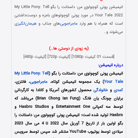
انیمیشن
پونی کوچولوی من: داستانت را بگو
My Little Pony: Tell
Your Tale 2022 در مورد
پونی کوچولوهای بامزه و دوست‌داشتنی
است که همراه با هم وارد
ماجراجویی
‌های جذاب و
هیجان‌انگیز
ی
می‌شوند و…
(به زودی از دوستی ها…)
[قسمت 01 کیفیت 1080p] [کیفیت 720p] [کیفیت 480p]
درباره انیمیشن:
انیمیشن
پونی کوچولوی من: داستانت را بگو
(
My Little Pony: Tell
Your Tale
) یک مجموعه انیمیشن کوتاه،
ماجراجویی
، فانتزی،
کمدی
و
خانوادگی
محصول کشورهای آمریکا و کانادا به کارگردانی
برایان چونگ یان فانگ (Brian Chong Ian Fung) می‌باشد که
توسط سه کمپانی‌ Entertainment One و Hasbro Studios و
Hasbro تولید شده است؛ انیمیشن پونی کوچولوی من: داستانت را
بگو اولین بار از تاریخ 7 آوریل سال 2022 تا 4 می سال 2023
میلادی توسط یوتیوب YouTube منتشر شد سپس توسط سرویس