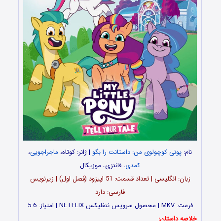
نام:
پونی کوچولوی من: داستانت را بگو
| ژانر: کوتاه،
ماجراجویی
،
کمدی
، فانتزی، موزیکال
زبان: انگلیسی | تعداد قسمت‌‌‌: 51 اپیزود (فصل اول) | زیرنویس
فارسی: دارد
فرمت: MKV | محصول سرویس نتفلیکس NETFLIX | امتیاز: 5.6
خلاصه داستان: