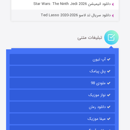
دانلود انیمیشن Star Wars: The Ninth Jedi 2026
دانلود سریال تد لاسو Ted Lasso 2020-2026
تبلیغات متنی
آپ تیون
باب اسفنجی فصل ۱۷
۶ (زیرنویس)
قسمت
منتشر شد
پنل پیامک
ملودی 98
نواز موزیک
دانلود رمان
میفا موزیک