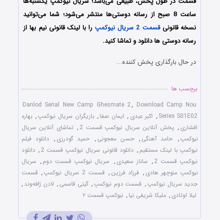
قسمت در طول پخش، طبیعی می‌باشد؛ سریال نیوکمپ یکشنبه‌ها
ساعت 8 صبح از رسانه دوستی‌ها منتشر می‌شود؛ شما می‌توانید
نسخه قانونی
قسمت 2 سریال نیوکمپ
را با لینک قانونی نیم بها از
رسانه دوستی ها دانلود و تماشا کنید.
در حال بارگذاری پخش کننده...
برچسب ها
Danlod Serial New Camp Ghesmate 2
,
Download Camp Nou
Series S01E02
,
اکبر عبدی
,
ایمان صفا
,
بازیگران سریال نیوکمپ
,
بهاره
افشاری
,
پخش آنلاین سریال نیوکمپ قسمت 2
,
تماشای آنلاین سریال
نیوکمپ
,
حامد آهنگی
,
حسن معجونی
,
حمید گودرزی
,
دانلود فیلم
نیوکمپ با لینک مستقیم
,
دانلود قانونی سریال نیوکمپ قسمت 2
,
دانلود
نیوکمپ قسمت 2
,
ساناز سعیدی
,
سریال نیوکمپ قسمت دوم
,
سریال
نیوکمپ منوچهر‌ هادی
,
فرزاد فرزین
,
قسمت 2 سریال نیوکمپ
,
قسمت
جدید سریال نیوکمپ
,
قسمت دوم نیوکمپ
,
گیتی قاسمی
,
لادن ژافه‌وند
,
لیلا اوتادی
,
ملیکا شریفی نیا
,
نیوکمپ قسمت ۲