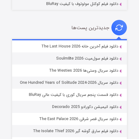
دانلود فیلم کوکتل مولوتوف با کیفیت BluRay
جدیدترین پست‌ها
خاندان اژدها فصل ۳
دانلود فیلم آخرین خانه The Last House 2026
۶ (زیرنویس)
قسمت
منتشر شد
دانلود فیلم سول‌میت Soulm8te 2026
دانلود سریال وستی‌ها The Westies 2026
دانلود سریال One Hundred Years of Solitude 2024-2026
دانلود قسمت پنجم سریال کوری با کیفیت عالی BluRay
دانلود انیمیشن دکورادو Decorado 2025
دانلود سریال قصر شرقی The East Palace 2026
جادوگری در مغولستان
دانلود فیلم سارق گوشه گیر The Isolate Thief 2026
۱۴ (زیرنویس)
قسمت
منتشر شد