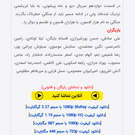
در قسمت دوازدهم سریال دیو و ماه پیشونی، به بابا ابریشمی
نزدیک شده‌اند ولی در ادامه مسیر باید از جنگلی خطرناک بگذرند.
جنگلی به نام هزار افسون، با هزاران افسون و طلسم و دوال پا…
بازیگران:
علی صادقی، حسن پورشیرازی، افسانه بایگان، لیلا اوتادی، رامین
ناصرنصیر، نگین معتضدی، ستایش موسوی، سیاوش چراغی پور،
رضا شفیعی جم، الهام جدی، اصغر سمسارزاده، خشایار راد، عباس
محبوب، بهراد خرازی، رابعه اسکویی، علی کاظمی، احمدرضا اسعدی،
آتش تقی‌پور، امیرکیوان معصومی، عسل قرایی و میرطاهر مظلومی
(دانلود و تماشای رایگان و قانونی)
[
دانلود کیفیت 1080p BluRay با حجم 3.27 گیگابایت
]
[
دانلود کیفیت 1080p HQ با حجم 1.19 گیگابایت
]
[
دانلود کیفیت 1080p با حجم 887 مگابایت
]
[
دانلود کیفیت 720p با حجم 446 مگابایت
]