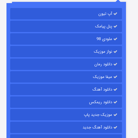
آپ تیون
باب اسفنجی فصل ۱۷
۶ (زیرنویس)
قسمت
منتشر شد
پنل پیامک
ملودی 98
نواز موزیک
دانلود رمان
میفا موزیک
دانلود آهنگ
رویایی برای تو
دانلود ریمکس
۱۵ (دوبله)
قسمت
منتشر شد
موزیک جدید پاپ
دانلود آهنگ جدید