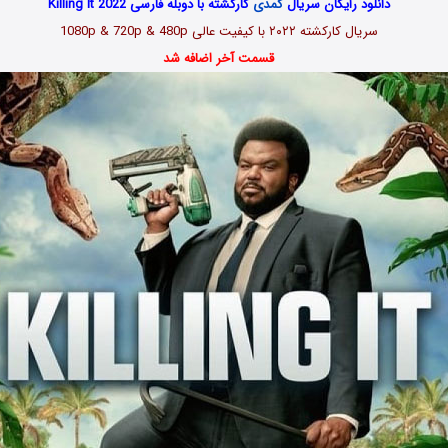
دانلود رایگان سریال
کمدی
کارکشته با دوبله فارسی Killing It 2022
سریال کارکشته
۲۰۲۲
با کیفیت عالی 1080p & 720p & 480p
قسمت آخر اضافه شد