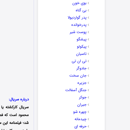
بوی خون
بی گناه
پدر گواردیولا
پدرخوانده
پوست شیر
پیشگو
پیکولو
تاسیان
تی ان تی
جادوگر
جان سخت
جزیره
جنگل آسفالت
جوکر
درباره سریال:
جیران
سریال کارکشته یا 
چهره شو
چیدمانه
شد؛ فیلمنامه این 
حرفه ای