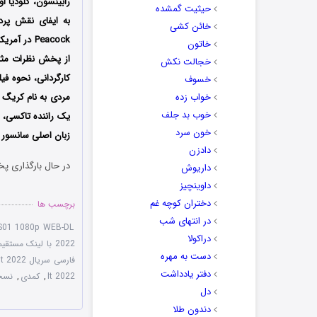
رابینسون، کلودیا ا
حیثیت گمشده
خائن کشی
Peacock د
خاتون
از پخش نظرات مثبت
خجالت نکش
کارگردانی، نحوه فی
خسوف
خواب زده
مردی به نام کریگ 
خوب بد جلف
یک راننده تاکسی، و
خون سرد
زبان اصلی سانسور 
دادزن
در حال بارگذاری پخ
داریوش
داوینچیز
دختران کوچه غم
برچسب ها
در انتهای شب
t S01 1080p WEB-DL
دراکولا
2022 با لینک مستقیم
دست به مهره
فارسی سریال Killing It 2022
دفتر یادداشت
It 2022
,
کمدی
,
نسخه س
دل
دندون طلا