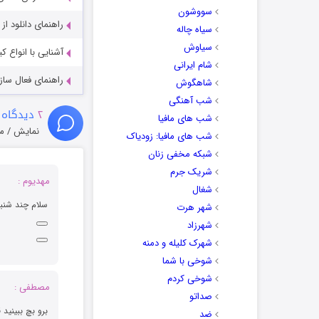
سووشون
راهنمای دانلود ا
سیاه چاله
سیاوش
آشنایی با انواع ک
شام ایرانی
راهنمای فعال سازی کیفیت R
شاهگوش
شب آهنگی
۲
دیدگاه 
شب های مافیا
نمایش / م
شب های مافیا: زودیاک
شبکه مخفی زنان
شریک جرم
مهدیوم :
شغال
سلام چند شنب
شهر هرت
شهرزاد
شهرک کلیله و دمنه
شوخی با شما
شوخی کردم
مصطفی :
صداتو
برو بچ ببینید
ضد