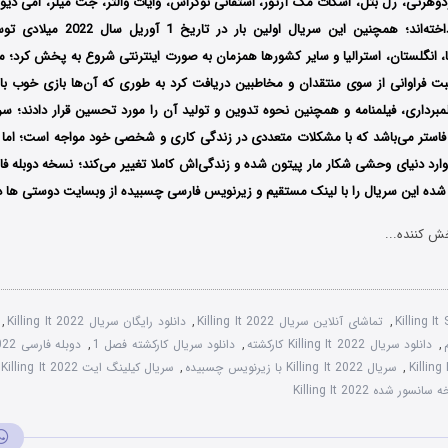
ودوهرتی، رل بتل، اسکات مک آرتور، استفانی نوگراس، وایات والتر، جت میلر، امی دیو
به ایفای نقش پرداخته‌اند؛ همچنین این سر
ر آمریکا، انگلستان، استرالیا و سایر کشورها همزمان به صورت اینترنتی شروع به پخش کرد
 فراوانی از سوی منتقدان و مخاطبین دریافت کرد به طوری که آن‌ها بازی خوب باز
لمبرداری، فیلمنامه و همچنین نحوه تدوین و تولید آن را مورد تحسین قرار دادند؛ سر
فاستر می‌باشد که با مشکلات متعددی در زندگی کاری و شخصی خود مواجه است؛ اما 
ارد دنیای وحشی شکار مار پیتون شده و زندگی‌اش کاملا تغییر می‌کند؛ نسخه دوبله ف
شده این سریال را با لینک مستقیم و زیرنویس فارسی چسبیده از وبسایت دوستی ها دان
ش کننده...
Killing I
,
تماشای آنلاین سریال Killing It 2022
,
دانلود رایگان سریال Killing It 2022
,
,
دانلود سریال Killing It 2022 کارکشته
,
دانلود سریال کارکشته فصل 1
,
دوبله فارسی Killing It 2022
,
سریال Killing It 2022 با زیرنویس چسبیده
,
سریال کیلینگ ایت Killing It 2022
انسور شده Killing It 2022