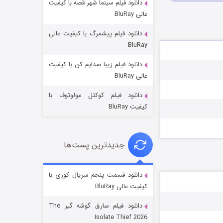
دانلود فیلم سینما شهر قصه با کیفیت
عالی BluRay
دانلود فیلم پیشمرگ با کیفیت عالی
BluRay
دانلود فیلم زیبا صدایم کن با کیفیت
جادوگری در مغولستان
عالی BluRay
14 (زیرنویس)
قسمت
منتشر شد
دانلود فیلم کوکتل مولوتوف با
کیفیت BluRay
جدیدترین پست‌ها
دانلود قسمت پنجم سریال کوری با
کیفیت عالی BluRay
باب اسفنجی فصل ۱۷
دانلود فیلم سارق گوشه گیر The
6 (زیرنویس)
قسمت
منتشر شد
Isolate Thief 2026