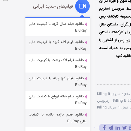
یدسون و غیره در آن
فیلم‌های جدید ایرانی
یال اولین بار در تاریخ 1 آوریل سال 2022 میلادی توسط سرویس استریم
؛ مجموعه کارکشته پس
شوگر فصل ۲
دانلود فیلم سال گربه با کیفیت عالی
یگران، داستان طنز،
BluRay
7 (زیرنویس)
قسمت
منتشر شد
یال کارکشته داستان
وی پس از آشنایی با
دانلود فیلم لاله کبود با کیفیت عالی
ارسی به همراه نسخه
BluRay
لود کنید.
دانلود فیلم لاک پشت با کیفیت عالی
BluRay
دانلود فیلم کج‌ پیله با کیفیت عالی
BluRay
دانلود سریال Killing It
دانلود فیلم خانه ارواح با کیفیت عالی
خاندان اژدها فصل ۳
,
زیرنویس
BluRay
6 (زیرنویس)
قسمت
منتشر شد
,
فصل 1 سریال Killing
دانلود فیلم یازده یازده با کیفیت
عالی BluRay