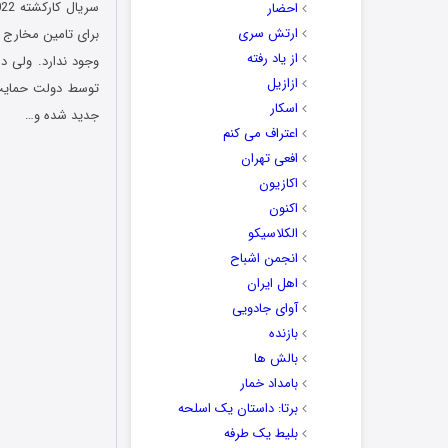
احضار
ارتش سری
برای تامین مخارج ز
از یاد رفته
وجود ندارد. ولی د
ازازیل
توسط دولت حمایت 
اسکار
جدید شده و…
اعتراف می کنم
افعی تهران
اکازیون
اکنون
الکلاسیکو
انجمن اشباح
اهل ایران
آوای جادویی
بازنده
بالش ها
بامداد خمار
برتا: داستان یک اسلحه
بلیط یک‌‌ طرفه