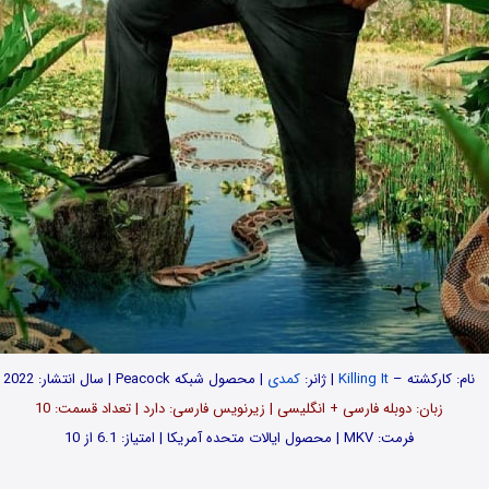
نام: کارکشته –
Killing It
| ژانر:
کمدی
| محصول شبکه Peacock | سال انتشار: 2022
زبان: دوبله فارسی + انگلیسی | زیرنویس فارسی: دارد | تعداد قسمت‌‌‌‌: 10
فرمت: MKV | محصول ایالات متحده آمریکا | امتیاز: 6.1 از 10