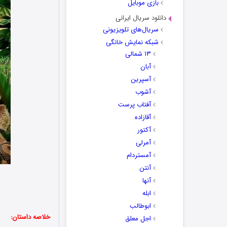
بازی موبایل
دانلود سریال ایرانی
سریال‌های تلویزیونی
شبکه نمایش خانگی
۱۳ شمالی
آبان
آسپرین
آشوب
آفتاب پرست
آقازاده
آکتور
آمرلی
آمستردام
آنتن
آنها
ابله
ابوطالب
خلاصه داستان:
اجل معلق