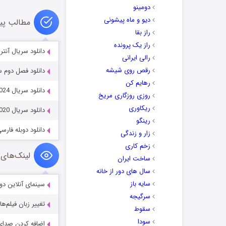
دومینو
دیو و ماه پیشونی
مطالب پی
راز بقا
راز یک پرونده
دانلود سریال آنتراسیت  2024
رالی ایرانی
رقص روی شیشه
دانلود فصل دوم سریال تو 019
رهایم کن
دانلود سریال Çekiç ve Gül: Bir Behzat Ç. Hikayesi 2022-2024
روزی روزگاری مریخ
ریکاوری
دانلود سریال It’s Okay to Not Be Okay 2020
رینگو
دانلود دوبله فارسی فیلم ش
زار و زندگی
زخم کاری
لینک‌های 
ساخت ایران
سال های دور از خانه
سایه باز
سینمای آنلاین دو
سرگیجه
تغییر زبان فیلم‌ها
سقوط
سودا
اضافه کردن صدای 