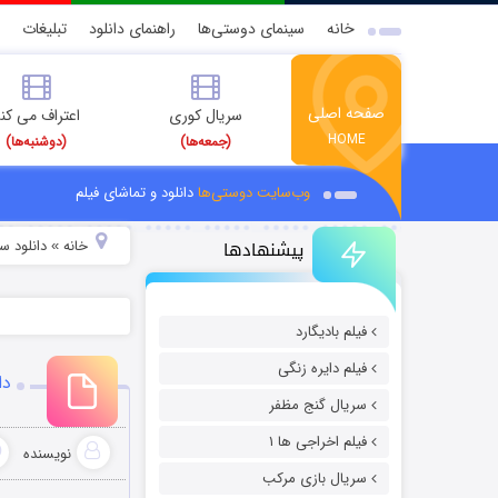
خانه
سینمای دوستی‌ها
راهنمای دانلود
تبلیغات
صفحه اصلی
سریال کوری
اعتراف می کن
HOME
(جمعه‌ها)
(دوشنبه‌ها)
وب‌سایت دوستی‌ها
دانلود و تماشای فیلم
پیشنهادها
خانه
دانلود س
»
فیلم بادیگارد
فیلم دایره زنگی
دان
سریال گنج مظفر
فیلم اخراجی ها ۱
نویسنده
سریال بازی مرکب