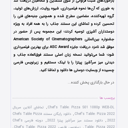
بازخوردهای مثبت فراوانی از سوی منتقدین و مخاطبان دریافت کند
به طوری که آن‌ها نحوه فیلمبرداری، شیوه روایت، ارزش‌های تولید،
گروه تهیه‌کننده، مضامین مطرح شده و همچنین جنبه‌های فنی را
تحسین کرده و تماشای این مستند جذاب را به همه افراد به ویژه
دوستداران آشپزی توصیه کردند؛ این مجموعه پس از حضور در
جشنواره بین‌المللی American Society of Cinematographers
موفق شد نامزد دریافت جایزه ASC Award برای بهترین فیلمبرداری
شود؛ شما می‌توانید نسخه زبان اصلی مستند فوق‌العاده جذاب و
دیدنی میز سرآشپز: پیتزا را با لینک مستقیم و زیرنویس فارسی
چسبیده از وبسایت دوستی ها دانلود و تماشا کنید.
در حال بارگذاری پخش کننده...
برچسب ها
Chef's Table: Pizza S01 1080p WEB-DL
,
تماشای آنلاین سریال
Chef's Table: Pizza 2022
,
دانلود رایگان مستند Chefs Table Pizza
2022
,
دانلود مستند میز سرآشپز پیتزا 2022
,
دوبله فارسی Chef's
Table: Pizza 2022
,
زیرنویس فارسی Chef's Table: Pizza 2022
,