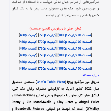
سرآشپزهایی از سراسر جهان تلاش می‌کنند تا با استفاده از خلاقیت
و مهارت‌های خود، یک غذای معمولی مانند پیتزا را به یک غذای
خاص با طعمی منحصربه‌فرد تبدیل کرده و…
(زبان اصلی با زیرنویس فارسی چسبیده)
[
قسمت 01 کیفیت 1080p
] [
کیفیت 720p
] [
کیفیت 480p
]
[
قسمت 02 کیفیت 1080p
] [
کیفیت 720p
] [
کیفیت 480p
]
[
قسمت 03 کیفیت 1080p
] [
کیفیت 720p
] [
کیفیت 480p
]
[
قسمت 04 کیفیت 1080p
] [
کیفیت 720p
] [
کیفیت 480p
]
[
قسمت 05 کیفیت 1080p
] [
کیفیت 720p
] [
کیفیت 480p
]
[
قسمت 06 کیفیت 1080p
] [
کیفیت 720p
] [
کیفیت 480p
]
درباره مستند:
سریال میز سرآشپز: پیتزا (
Chef’s Table: Pizza
) مستندی محصول
سال 2022 کشور آمریکا به کارگردانی مشترک برایان مک گین،
ابیگیل فولر، کلی جتر، زیا مندویوالا و دنی اومالی (Brian McGinn و
Abigail Fuller و Clay Jeter و Zia Mandviwalla و Danny
O’Malley) است که توسط دو کمپانی‌ Boardwalk Pictures و