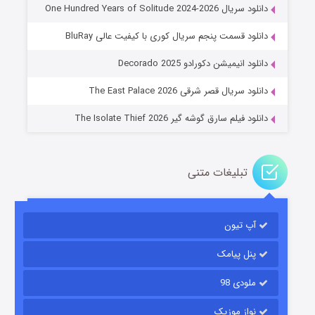
دانلود سریال One Hundred Years of Solitude 2024-2026
دانلود قسمت پنجم سریال کوری با کیفیت عالی BluRay
عملیات آپارتمان
دانلود انیمیشن دکورادو Decorado 2025
۲ (زیرنویس)
قسمت
منتشر شد
دانلود سریال قصر شرقی The East Palace 2026
دانلود فیلم سارق گوشه گیر The Isolate Thief 2026
تبلیغات متنی
آپ تیون
مردگان متحرک: شهر مرده ۳
۲ (زیرنویس)
قسمت
منتشر شد
پنل پیامک
ملودی 98
نواز موزیک