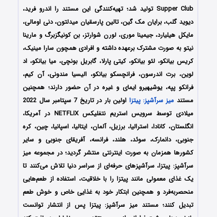
Supper Club تولید شد؛ تهیه‌کنندگی این مستند را اندرو فرید،
دیوید گلب، برایان مک گین، تالین پارسقیان میدلتون، دنی اومالی،
مایکل هیلیارد، جیمینا موری، لورن شوارتز، بن کونیگزبرگ و مارینا
نیتو به صورت مشترک برعهده داشته و افرادی همچون سارا مینیک،
کریس بیانکو، لئو بیانکو، کیتی پارلا، گابریل بونچی، میا بیانکو، اد
لوین، برت اندرسون، فرانچسکو بیانکو، الیسیا مندونی، آن کیم،
فرانکو پپه، یوشیهیرو ایمای و غیره در آن حضور دارند؛ همچنین
مستند
میز سرآشپز: پیتزا
اولین بار در تاریخ 7 سپتامبر سال 2022
میلادی توسط سرویس استریم نتفلیکس NETFLIX در آمریکا،
انگلستان، کانادا، استرالیا، برزیل، آلمان، ایتالیا، اسپانیا، چین، کره
جنوبی، دانمارک، سوئد، هلند، فرانسه، آفریقای جنوبی و سایر
کشورها همزمان به صورت اینترنتی منتشر گردید؛ در مجموعه میز
سرآشپز: پیتزا، سرآشپزهای حرفه‌ای از سراسر دنیا تلاش می‌کنند تا
یک غذای معمولی مانند پیتزا را با خلاقیت، استفاده از طعم‌هایی
منحصربه‌فرد و همچنین ابتکار خود به غذایی خاص و خوش طعم
تبدیل کنند؛ مستند میز سرآشپز: پیتزا پس از انتشار توانست