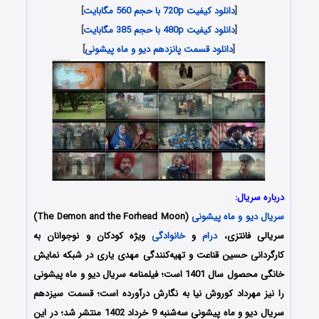
[
دانلود کیفیت 720p با حجم 560 مگابایت
]
[
دانلود کیفیت 480p با حجم 385 مگابایت
]
[
دانلود قسمت پانزدهم دیو و ماه پیشونی
]
درباره سریال:
سریال دیو و ماه پیشونی
(The Demon and the Forhead Moon)
سریالی فانتزی،
درام
و
خانوادگی
ویژه کودکان و نوجوانان به
کارگردانی حسین قناعت و تهیه‌کنندگی مهدی یاری در شبکه نمایش
خانگی محصول سال 1401 است؛ فیلمنامه سریال دیو و ماه پیشونی
را نیز
مهرداد کوروش نیا به نگارش درآورده‌‌ است
؛ قسمت سیزدهم
سریال دیو و ماه پیشونی سه‌شنبه 9 خرداد 1402 منتشر شد؛ در این