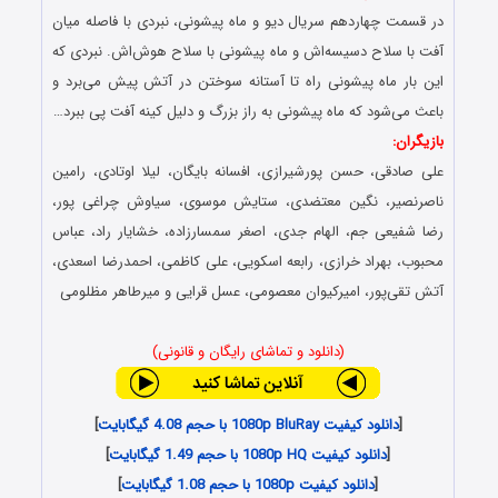
در قسمت چهاردهم سریال دیو و ماه پیشونی، نبردی با فاصله میان
آفت با سلاح دسیسه‌اش و ماه پیشونی با سلاح هوش‌اش. نبردی که
این بار ماه پیشونی راه تا آستانه سوختن در آتش پیش می‌برد و
باعث می‌شود که ماه پیشونی به راز بزرگ و دلیل کینه آفت پی ببرد…
بازیگران:
علی صادقی، حسن پورشیرازی، افسانه بایگان، لیلا اوتادی، رامین
ناصرنصیر، نگین معتضدی، ستایش موسوی، سیاوش چراغی پور،
رضا شفیعی جم، الهام جدی، اصغر سمسارزاده، خشایار راد، عباس
محبوب، بهراد خرازی، رابعه اسکویی، علی کاظمی، احمدرضا اسعدی،
آتش تقی‌پور، امیرکیوان معصومی، عسل قرایی و میرطاهر مظلومی
(دانلود و تماشای رایگان و قانونی)
[
دانلود کیفیت 1080p BluRay با حجم 4.08 گیگابایت
]
[
دانلود کیفیت 1080p HQ با حجم 1.49 گیگابایت
]
[
دانلود کیفیت 1080p با حجم 1.08 گیگابایت
]