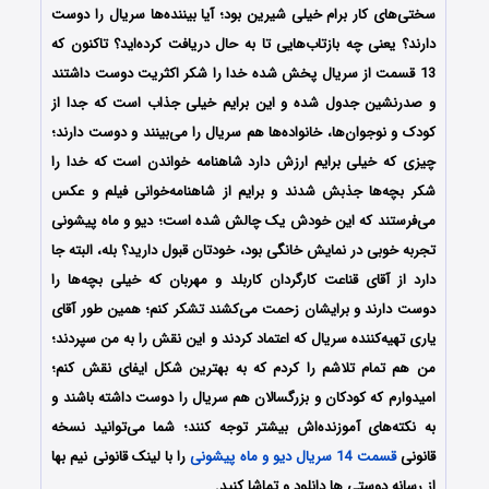
سختی‌های کار برام خیلی شیرین بود؛ آیا بیننده‌ها سریال را دوست
دارند؟ یعنی چه بازتاب‌هایی تا به حال دریافت کرده‌اید؟ تاکنون که
13 قسمت از سریال پخش شده خدا را شکر اکثریت دوست داشتند
و صدرنشین جدول شده و این برایم خیلی جذاب است که جدا از
کودک و نوجوان‌ها، خانواده‌ها هم سریال را می‌بینند و دوست دارند؛
چیزی که خیلی برایم ارزش دارد شاهنامه خواندن است که خدا را
شکر بچه‌ها جذبش شدند و برایم از شاهنامه‌خوانی فیلم و عکس
می‌فرستند که این خودش یک چالش شده است؛ دیو و ماه پیشونی
تجربه خوبی در نمایش خانگی بود، خودتان قبول دارید؟ بله، البته جا
دارد از آقای قناعت کارگردان کاربلد و مهربان که خیلی بچه‌ها را
دوست دارند و برایشان زحمت می‌کشند تشکر کنم؛ همین طور آقای
یاری تهیه‌کننده سریال که اعتماد کردند و این نقش را به من سپردند؛
من هم تمام تلاشم را کردم که به بهترین شکل ایفای نقش کنم؛
امیدوارم که کودکان و بزرگسالان هم سریال را دوست داشته باشند و
به نکته‌های آموزنده‌اش بیشتر توجه کنند؛ شما می‌توانید نسخه
قانونی
قسمت 14 سریال دیو و ماه پیشونی
را با لینک قانونی نیم بها
از رسانه دوستی ها دانلود و تماشا کنید.