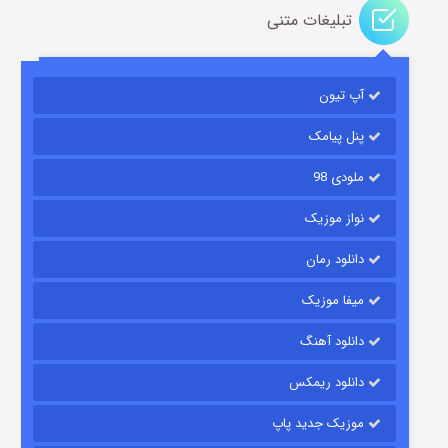
تبلیغات متنی
آپ تیون
مردگان متحرک: شهر مرده ۳
۲ (زیرنویس)
قسمت
منتشر شد
پنل پیامک
ملودی 98
نواز موزیک
دانلود رمان
میفا موزیک
دانلود آهنگ
شکست استوارت در نجات جهان
دانلود ریمکس
۷ (زیرنویس)
قسمت
منتشر شد
موزیک جدید پاپ