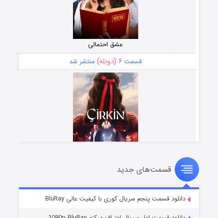
عشق احتمالی
۶ (دوبله)
قسمت
منتشر شد
قسمت‌های جدید
سریال زشت
۵ (زیرنویس)
قسمت
منتشر شد
دانلود قسمت پنجم سریال کوری با کیفیت عالی BluRay
دانلود قسمت اول سریال اعتراف میکنم 1080p BluRay