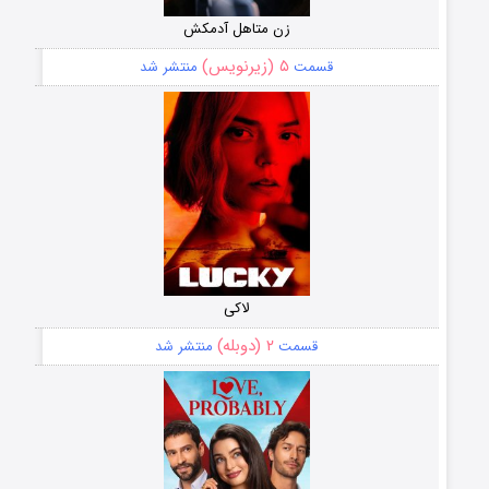
زن متاهل آدمکش
۵ (زیرنویس)
قسمت
منتشر شد
لاکی
۲ (دوبله)
قسمت
منتشر شد