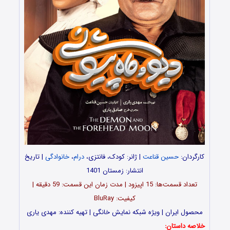
کارگردان:
حسین قناعت
| ژانر: کودک، فانتزی،
درام
،
خانوادگی
| تاریخ
انتشار: زمستان 1401
تعداد قسمت‌ها: 15 اپیزود | مدت زمان این قسمت: 59 دقیقه |
کیفیت: BluRay
محصول ایران | ویژه شبکه نمایش خانگی | تهیه‌ کننده: مهدی یاری
خلاصه داستان: