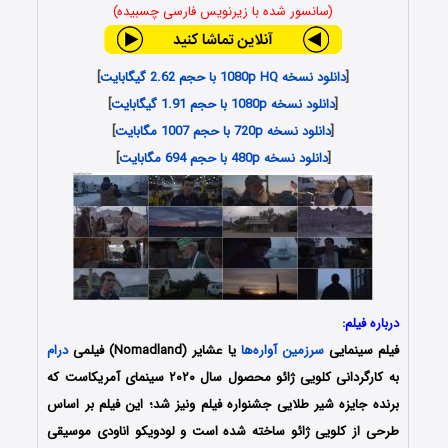
(سانسور شده با زیرنویس فارسی چسبیده)
[
دانلود نسخه 1080p HQ با حجم 2.62 گیگابایت
]
[
دانلود نسخه 1080p با حجم 1.91 گیگابایت
]
[
دانلود نسخه 720p با حجم 1007 مگابایت
]
[
دانلود نسخه 480p با حجم 694 مگابایت
]
درباره فیلم:
فیلم سینمایی
سرزمین آواره‌ها
یا عشایر (Nomadland‎) فیلمی
درام
به کارگردانی کلویی ژائو محصول سال ۲۰۲۰ سینمای آمریکاست که
برنده جایزه شیر طلایی جشنواره فیلم ونیز شد؛ این فیلم بر اساس
طرحی از کلویی ژائو ساخته شده است و لودویکو اناودی موسیقی