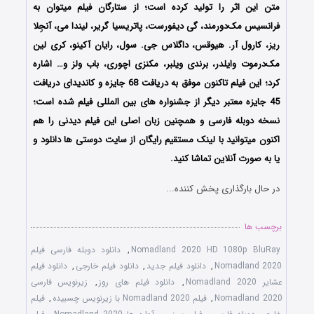
متن این اثر را تولید کرده است؛ از ستارگان فیلم میتوان به
فرانسیس مک‌دورمند، گی دیفورست، پاتریسیا گریر، لیندا می، آنجِلا
ریز، کارول آر. هیوقس، داگلاس جی. سول، رایان آکینو، کری لین
مک‌درموت وایلدر، برندی ویلبر، مکنزی اچوری، باب ولز و… اشاره
کرد؛ این فیلم تاکنون موفق به دریافت 68 جایزه و کاندیدای دریافت
45 جایزه معتبر دیگر از جشنواره های بین المللی فیلم شده است؛
نسخه دوبله فارسی و همچنین زبان اصلی این فیلم دیدنی را هم
اکنون میتوانید با لینک مستقیم رایگان از سایت دوستی ها دانلود و
یا به صورت آنلاین تماشا کنید.
در حال بارگذاری پخش کننده...
برچسب ها
Nomadland 2020 HD 1080p BluRay
,
دانلود دوبله فارسی فیلم
Nomadland 2020
,
دانلود فیلم جدید
,
دانلود فیلم خارجی
,
دانلود فیلم
عشایر Nomadland 2020
,
دانلود فیلم های روز
,
زیرنویس فارسی
Nomadland 2020
,
فیلم Nomadland 2020 با زیرنویس چسبیده
,
فیلم