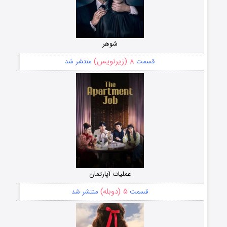
شوهر
۸ (زیرنویس)
قسمت
منتشر شد
عملیات آپارتمان
۵ (دوبله)
قسمت
منتشر شد