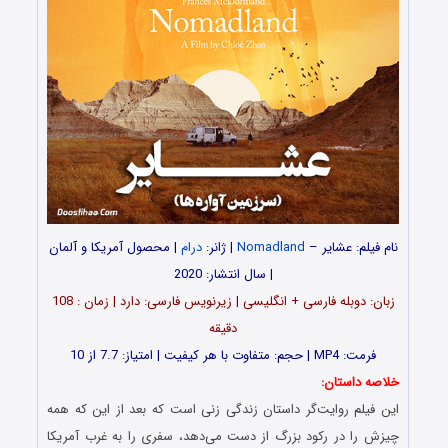
نام فیلم: عشایر –
Nomadland
| ژانر:
درام
| محصول آمریکا و آلمان
| سال انتشار: 2020
زبان: دوبله فارسی + انگلیسی | زیرنویس فارسی: دارد | زمان : 108
دقیقه
فرمت: MP4 | حجم: متفاوت با هر کیفیت | امتیاز: 7.7 از 10
خلاصه داستان:
این فیلم روایت‌گر داستان زندگی زنی است که بعد از این که همه
چیزش را در رکود بزرگ از دست می‌دهد، سفری را به غرب آمریکا