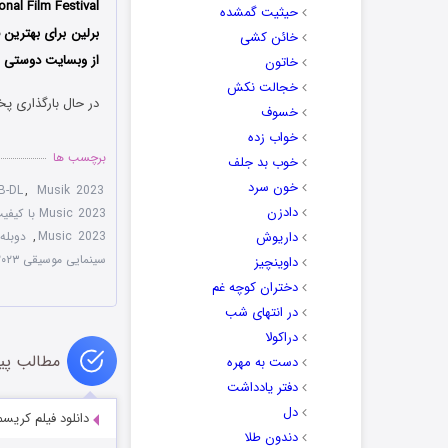
حیثیت گمشده
برلین برای بهترین 
خائن کشی
از وبسایت دوستی ها
خاتون
خجالت نکش
در حال بارگذاری پخ
خسوف
خواب زده
برچسب ها
خوب بد جلف
خون سرد
B-DL
,
Musik 2023
دادزن
Music 2023 با کیفیت عالی
داریوش
Music 2023
,
دوبله فا
سینمایی موسیقی ۲۰۲۳
داوینچیز
دختران کوچه غم
در انتهای شب
دراکولا
مطالب پی
دست به مهره
دفتر یادداشت
دل
دانلود فیلم کریسمس میدلتون 0
دندون طلا