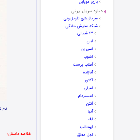
بازی موبایل
دانلود سریال ایرانی
سریال‌های تلویزیونی
شبکه نمایش خانگی
۱۳ شمالی
آبان
آسپرین
آشوب
آفتاب پرست
آقازاده
آکتور
آمرلی
آمستردام
آنتن
نام ف
آنها
ابله
ابوطالب
خلاصه داستان:
اجل معلق