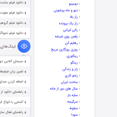
دانلود فیلم ساعت شش و 
دومینو
دیو و ماه پیشونی
دانلود فیلم عفونت fection 2019
راز بقا
دانلود فیلم گروهبان ant 2023
راز یک پرونده
رالی ایرانی
دانلود فیلم نجواگر e Souffleur 2025
رقص روی شیشه
رهایم کن
لینک‌های 
روزی روزگاری مریخ
ریکاوری
سینمای آنلاین دو
رینگو
زار و زندگی
تغییر زبان فیلم‌ها
زخم کاری
اضافه کردن صدای 
ساخت ایران
سال های دور از خانه
راهنمای دانلود ا
سایه باز
سرگیجه
آشنایی با انواع ک
سقوط
راهنمای فعال سازی کیفیت R
سودا