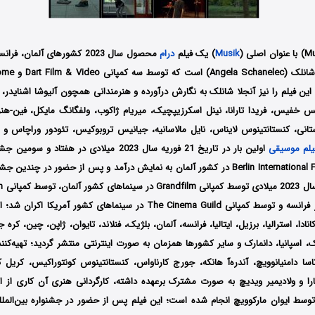
Musik
)‌ یک فیلم
درام
محصول سال 2023 کشورهای آلمان
 این فیلم را نیز آنجلا شانلک به نگارش درآورده و هنرمندانی همچون آلیوشا اشنایدر، آگ
گریس خفیس، فریدا تارانا، نینل اسکرزیپچیک، میریام ژاکوب، ولفگانگ مایکل، فین-هن
تانی، کنستانتینوس لایناس، نایل مالاسانیه، جیانیس تروبوکیس، تئودور وراچاس و غ
یلم موسیقی
اولین بار در تاریخ 21 فوریه سال 2023 میلادی در هفتا
برلین Berlin International Film Festival در کشور آلمان به نمایش درآمد و پس از حضور در چ
سرانج
در سینماهای کشور فرانسه و توسط کمپانی The Cinema Guild در سینماهای کشور 
انادا، استرالیا، برزیل، ایتالیا، فرانسه، آلمان، بلژیک، فنلاند، تایوان، ژاپن، چین، کره ج
 اسپانیا، دانمارک و سایر کشورها همزمان به صورت اینترنتی منتشر گردید؛ تهیه‌کنن
اتاسا دامنیانوویچ، آندره‌آ هانکه، جورج کارناواس، کنستانتینوس کونتوراکیس، کریل
تارا و ولادیمیر ویدیچ به صورت مشترک برعهده داشته، کارگردانی هنری آن کاری از ای