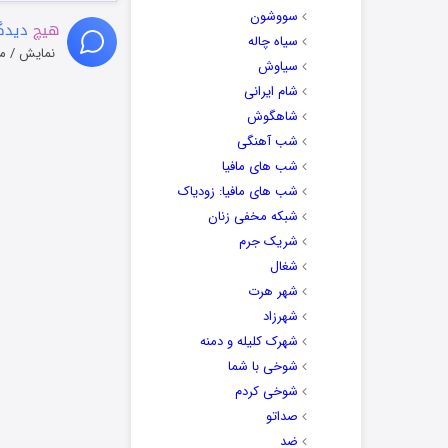
سووشون
هیچ
دیدگا
سیاه چاله
نمایش / م
سیاوش
شام ایرانی
شاهگوش
شب آهنگی
شب های مافیا
شب های مافیا: زودیاک
شبکه مخفی زنان
شریک جرم
شغال
شهر هرت
شهرزاد
شهرک کلیله و دمنه
شوخی با شما
شوخی کردم
صداتو
ضد