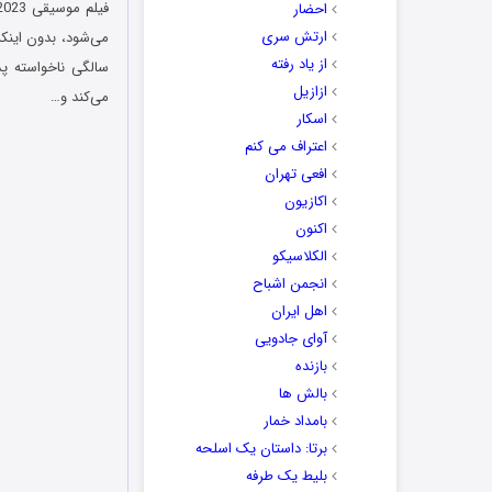
احضار
ارتش سری
از یاد رفته
سالگی ناخواسته پد
ازازیل
می‌کند و…
اسکار
اعتراف می کنم
افعی تهران
اکازیون
اکنون
الکلاسیکو
انجمن اشباح
اهل ایران
آوای جادویی
بازنده
بالش ها
بامداد خمار
برتا: داستان یک اسلحه
بلیط یک‌‌ طرفه