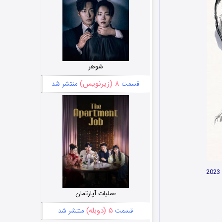
شوهر
۸ (زیرنویس)
قسمت
منتشر شد
عملیات آپارتمان
۵ (دوبله)
قسمت
منتشر شد