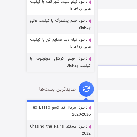
دانلود فیلم سینما شهر قصه با کیفیت
عالی BluRay
دانلود فیلم پیشمرگ با کیفیت عالی
BluRay
دانلود فیلم زیبا صدایم کن با کیفیت
جادوگری در مغولستان
عالی BluRay
۱۴ (زیرنویس)
قسمت
منتشر شد
دانلود فیلم کوکتل مولوتوف با
کیفیت BluRay
جدیدترین پست‌ها
دانلود سریال تد لاسو Ted Lasso
2020-2026
باب اسفنجی فصل ۱۷
دانلود مستند Chasing the Rains
۶ (زیرنویس)
قسمت
منتشر شد
2022