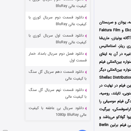
مردگان متحرک: شهر مرده ۳
کیفیت عالی BluRay
۲ (زیرنویس)
قسمت
منتشر شد
دانلود قسمت دوم سریال کوری با
، فرانسه، یونان و صربستان
کیفیت عالی BluRay
به کارگردانی آنجلا شانلک (Angela Schanelec) است که توسط سه کمپانی Dart Film & Video و Ekome و Faktura Film
دانلود قسمت اول سریال کوری با
اته بونیتزر، ماریشا
کیفیت عالی BluRay
ری ریلز، استاماتیس
دانلود فصل دوم سریال بامداد خمار
یره در آن به ایفای
قسمت اول
د و سومین جشنواره بین‌المللی فیلم
ندین جشنواره بین‌المللی دیگر
دانلود قسمت دهم سریال گل سنگ
شکست استوارت در نجات جهان
ام در 4 می سال 2023 میلادی توسط کمپانی‌ Grandfilm در سینماهای کشور آلمان، توسط کمپانی Shellac Distribution
با کیفیت عالی
آمریکا اکران شد؛ این فیلم در نهایت در
۷ (زیرنویس)
قسمت
منتشر شد
دانلود قسمت نهم سریال گل سنگ
نوبی، تایلند، روسیه،
با کیفیت عالی
دگی فیلم موسیقی را
دانلود سریال بی عاطفه با کیفیت
 کراسوفسکی، بیرگیت
عالی 1080p BluRay
وا گولاکو می‌باشد و
فیلمبرداری آن نیز توسط ایوان مارکوویچ انجام شده است؛ این فیلم پس از حضور در جشنواره‌ بین‌المللی فیلم برلین Berlin