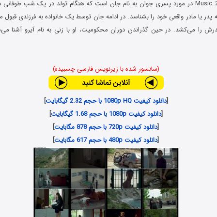
فیلم موسیقی Music 2023 در مورد پسری جوان به نام جان است که هنگام تولد در یک شب طوفان
رش را می‌کشد. در حین گذراندن دوران محکومیت، او با زنی به نام آیرو آشنا می‌ش
(سانسور شده با زیرنویس فارسی چسبیده)
[
دانلود کیفیت 1080p HQ با حجم 2.32 گیگابایت
]
[
دانلود کیفیت 1080p با حجم 1.68 گیگابایت
]
[
دانلود کیفیت 720p با حجم 878 مگابایت
]
[
دانلود کیفیت 480p با حجم 617 مگابایت
]