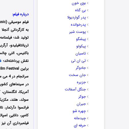
بوی خون
بی گناه
درباره فیلم:
پدر گواردیولا
فیلم
موسیقی
(Music) با عنوان اصلی (
پدرخوانده
پوست شیر
تولید شد؛ فیلمنامه
پیشگو
تریانتافیلیدو، آر
پیکولو
باکنیس، النی چالس
تاسیان
تی ان تی
نقش پرداخته‌اند؛
ف
جادوگر
جان سخت
جزیره
جنگل آسفالت
آمریکا، انگلستان، ک
جوکر
سوئد، هلند، مکزیک،
جیران
فرانسوا دآرتمار، ن
چهره شو
کامپر، دانایی اسپا
چیدمانه
حرفه ای