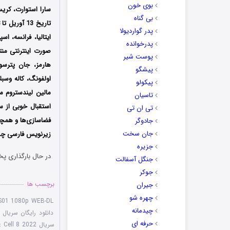
بوی خون
سارا استوارت، کریس
بی گناه
پدر گواردیولا
ایتالیا، فرانسه، ا
پدرخوانده
پوست شیر
هارمز، جان پترسو
پیشگو
اولفونگ، کاله وسب
پیکولو
تاسیان
استقبال خوبی از س
تی ان تی
جادوگر
جان سخت
زیرنویس فارسی چسب
جزیره
در حال بارگذاری پخ
جنگل آسفالت
جوکر
برچسب ها
جیران
چهره شو
8 S01 1080p WEB-DL
چیدمانه
دانلود رایگان سریال Cell 8 2022
حرفه ای
سریال Roslund & Hellström: Cell 8 2022