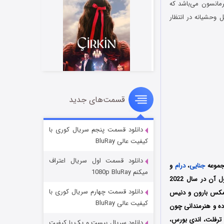
 ماریانا هرمانسون می‌باشد که
 وحشیانه در انتظار
قسمت‌های جدید
سریال زشت
۲ (زیرنویس)
قسمت
منتشر شد
دانلود قسمت پنجم سریال کوری با
کیفیت عالی BluRay
دانلود قسمت اول سریال اعتراف
مجموعه
جنایی
،
درام
و
میکنم 1080p BluRay
محصول کشور سوئد به کارگردانی یوهان بریسینگر (Johan Brisinger) است که فصل اول آن در سال 2022
دانلود قسمت چهارم سریال کوری با
امه این سریال را نیز مکس بارون و دنیس
کیفیت عالی BluRay
ده و هنرمندانی چون
د ترفلت، اندی بورس،
دانلود سریال بیست و یک با کیفیت