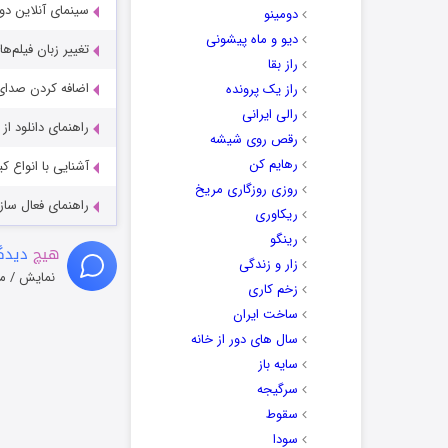
سینمای آنلاین دو
دومینو
دیو و ماه پیشونی
تغییر زبان فیلم‌ها
راز بقا
اضافه کردن صدای 
راز یک پرونده
رالی ایرانی
راهنمای دانلود ا
رقص روی شیشه
رهایم کن
آشنایی با انواع ک
روزی روزگاری مریخ
راهنمای فعال سازی کیفیت R
ریکاوری
رینگو
هیچ
دیدگا
زار و زندگی
نمایش / م
زخم کاری
ساخت ایران
سال های دور از خانه
سایه باز
سرگیجه
سقوط
سودا