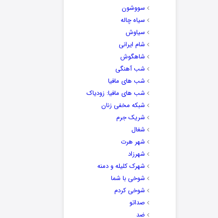
سووشون
سیاه چاله
سیاوش
شام ایرانی
شاهگوش
شب آهنگی
شب های مافیا
شب های مافیا: زودیاک
شبکه مخفی زنان
شریک جرم
شغال
شهر هرت
شهرزاد
شهرک کلیله و دمنه
شوخی با شما
شوخی کردم
صداتو
ضد