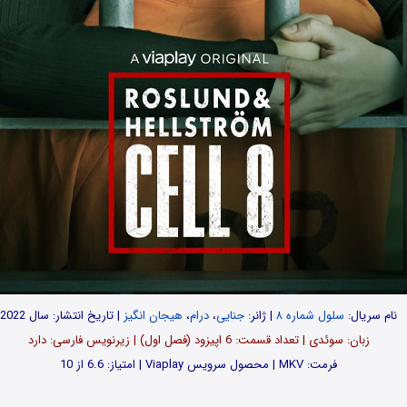
نام سریال:
سلول شماره ۸
| ژانر:
جنایی
،
درام
،
هیجان انگیز
| تاریخ انتشار: سال 2022
زبان: سوئدی | تعداد قسمت‌‌‌‌: 6 اپیزود (فصل اول) | زیرنویس فارسی: دارد
فرمت: MKV | محصول سرویس Viaplay | امتیاز: 6.6 از 10