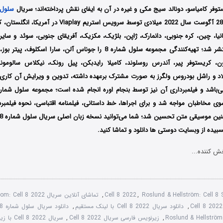
توفر کامیاسو، دونالد سیج مکی و غیره در آن به ایفای نقش پرداخته‌اند؛ سریال
سلول 
تاریخ 13 آوریل تا 28 آگوست سال 2022 میلادی توسط سرویس استریم
سپانیا، چین، کره جنوبی، دانمارک، ژاپن، بلژیک، مکزیک، آفریقای جنوبی، سوئد و سای
صورت اینترنتی منتشر شد؛ تهیه‌کنندگی مجموعه سلول شماره 8 را جوناس آلن، سا
ن، کریستوفر پیر، آندرس روسلوند، کامیلا رایدبکن، پیل رونک، نیکلاس سالومو
لاد و راشل بودروس ولگرز به صورت مشترک برعهده داشته، تدوین و ویرایش آن کاری 
وی مخاطبان مواجه شد و برای اجراها، خط داستانی، فیلمنامه اقتباسی، نحوه فیلمبر
یده از وبسایت دوستی ها دانلود و تماشا کنید.
ش کننده...
Roslund & Hellström: Cell 
,
Cell 8 2022
,
تماشای آنلاین سریال Roslund and Hellstrom: Cell 8 2022
,
دانلود سریال Cell 8 2022 با لینک مستقیم
,
دانلود سریال سلول شماره 8 فصل 1
,
زیرنویس فارسی سریال Cell 8 2022
,
سریال Cell 8 2022 با زیرنویس چسبیده