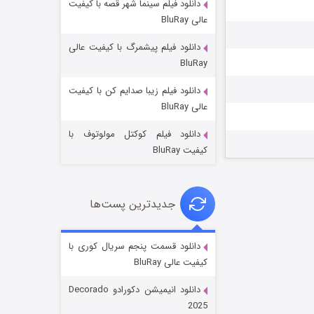
دانلود فیلم سینما شهر قصه با کیفیت
عالی BluRay
دانلود فیلم پیشمرگ با کیفیت عالی
BluRay
دانلود فیلم زیبا صدایم کن با کیفیت
جادوگری در مغولستان
عالی BluRay
۱۴ (زیرنویس)
قسمت
منتشر شد
دانلود فیلم کوکتل مولوتوف با
کیفیت BluRay
جدیدترین پست‌ها
دانلود قسمت پنجم سریال کوری با
کیفیت عالی BluRay
باب اسفنجی فصل ۱۷
دانلود انیمیشن دکورادو Decorado
۶ (زیرنویس)
قسمت
منتشر شد
2025