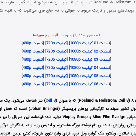
سریال Roslund & Hellström: Cell 8 2022 در مورد دو افسر پلیس به نام‌های ایورت گرنز و
 رویدادهای مرموز و تاریک مربوط به جوانی به نام جان فری می‌شوند که به اتهام قتل
(سانسور شده با زیرنویس فارسی چسبیده)
[
قسمت 01 کیفیت 1080p
] [
کیفیت 720p
] [
کیفیت 480p
]
[
قسمت 02 کیفیت 1080p
] [
کیفیت 720p
] [
کیفیت 480p
]
[
قسمت 03 کیفیت 1080p
] [
کیفیت 720p
] [
کیفیت 480p
]
[
قسمت 04 کیفیت 1080p
] [
کیفیت 720p
] [
کیفیت 480p
]
[
قسمت 05 کیفیت 1080p
] [
کیفیت 720p
] [
کیفیت 480p
]
[
قسمت 06 کیفیت 1080p
] [
کیفیت 720p
] [
کیفیت 480p
]
ان (
Cell 8
) نیز شناخته می‌شود، یک 
میلادی توسط دو کمپانی Miso Film Sverige و Viaplay Group تولید شد؛ فیلمن
انی پرفروش به همین نام نوشته بورگه هلستروم و آندرس روسلوند، به نگارش درآور
ارد لینترن، ویکتور مک گوایر، ویل ترپ، فردی وایز، لئون هربرت، کیتی بریبن، لئونار