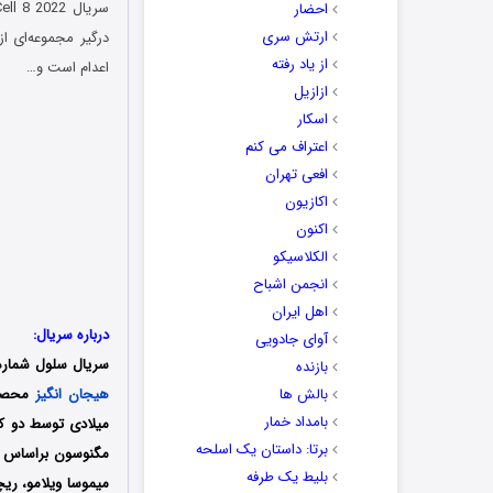
احضار
ارتش سری
درگیر مجموعه‌ای از
از یاد رفته
اعدام است و…
ازازیل
اسکار
اعتراف می کنم
افعی تهران
اکازیون
اکنون
الکلاسیکو
انجمن اشباح
اهل ایران
درباره سریال:
آوای جادویی
سریال سلول شماره ۸ (Roslund & Hellström: Cell 8) که با عنو
بازنده
بالش ها
هیجان انگیز
بامداد خمار
برتا: داستان یک اسلحه
مگنوسون براساس رم
بلیط یک‌‌ طرفه
میموسا ویلامو، ریچ