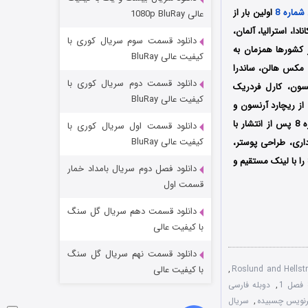
مردگان متحرک: شهر مرده ۳
شماره 8
اولین بار از
عالی 1080p BluRay
۲ (زیرنویس)
قسمت
منتشر شد
 Viaplay در آمریکا، انگلستان، کانادا، استرالیا، آلمان،
دانلود قسمت سوم سریال کوری با
ر کشورها همزمان به
کیفیت عالی BluRay
را اسکلوف، پیتر بوز، مکس هالن، ساندرا
دانلود قسمت دوم سریال کوری با
نسون، کارل فردریک
کیفیت عالی BluRay
از ریچارد آرنسون و
مالین لیندستروم می‌باشد و فیلمبرداری آن نیز توسط بنجام اوره انجام شده است؛ مجموعه سلول شماره 8 پس از انتشار با
دانلود قسمت اول سریال کوری با
کیفیت عالی BluRay
داری، طراحی پوستر،
فضاسازی‌ها و همچنین موسیقی متن تحسین شد؛ شما می‌توانید نسخه زبان اصلی سریال سلول شماره 8 را با لینک مستقیم و
دانلود فصل دوم سریال بامداد خمار
شکست استوارت در نجات جهان
قسمت اول
۷ (زیرنویس)
قسمت
منتشر شد
دانلود قسمت دهم سریال گل سنگ
با کیفیت عالی
دانلود قسمت نهم سریال گل سنگ
,
با کیفیت عالی
,
دوبله فارسی
,
سریال