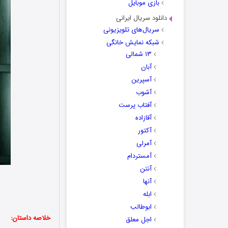
بازی موبایل
دانلود سریال ایرانی
سریال‌های تلویزیونی
شبکه نمایش خانگی
۱۳ شمالی
آبان
آسپرین
آشوب
آفتاب پرست
آقازاده
آکتور
آمرلی
آمستردام
آنتن
آنها
ابله
ابوطالب
خلاصه داستان:
اجل معلق