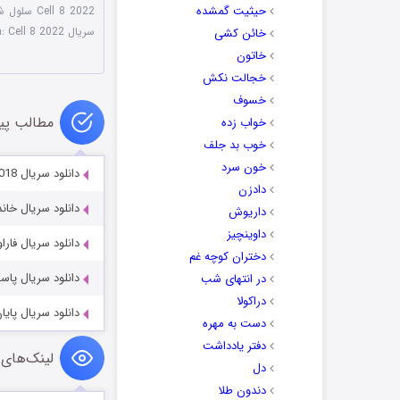
حیثیت گمشده
Cell 8 2022 سلول شماره هشت
سریال Roslund & Hellstrom: Cell 8 2022
خائن کشی
خاتون
خجالت نکش
خسوف
مطالب پی
خواب زده
خوب بد جلف
خون سرد
دانلود سریال The Dangerous Book for Boys 2018
دادزن
دانلود سریال خاندان جغد l 2024
داریوش
داوینچیز
دانلود سریال فاراوی داونز 2023
دختران کوچه غم
دانلود سریال پاسگاه پلیس 4
در انتهای شب
دراکولا
دانلود سریال پایان بازی 2022
دست به مهره
دفتر یادداشت
لینک‌های 
دل
دندون طلا