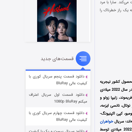
را روایت می‌کند. سارا با مرد
ه یک راز خطرناک را
قسمت‌های جدید
شوهر
۸ (زیرنویس)
قسمت
منتشر شد
دانلود قسمت پنجم سریال کوری با
صول کشور نیجریه
کیفیت عالی BluRay
به کارگردانی مشترک بییی باندل و کنت گیانگ (Biyi Bandele و Kenneth Gyang) است که فصل اول آن در سال 2022 میلادی
دانلود قسمت اول سریال اعتراف
ل را نیز کریگ فریموند، زلیپا زولو و
میکنم 1080p BluRay
وتال، نانسی ایزمه،
دانلود قسمت چهارم سریال کوری با
ومبو، کپی اکپنیونگ-
کیفیت عالی BluRay
‌اند؛ سریال
خواهران
که اولین سریال کشور نیجریه‌ در نتفلیکس محسوب می‌شود، اولین بار در تاریخ 5 می سال 2022 میلادی توسط
دانلود سریال بیست و یک با کیفیت