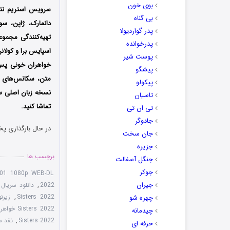
بوی خون
بی گناه
دانمارک، ژاپن، س
پدر گواردیولا
تهیه‌کنندگی مجمو
پدرخوانده
اسپایس برا و کولا
پوست شیر
خواهران خونی پس ا
پیشگو
متن، سکانس‌های
پیکولو
نسخه زبان اصلی 
تاسیان
تماشا کنید.
تی ان تی
جادوگر
در حال بارگذاری پخ
جان سخت
جزیره
برچسب ها
جنگل آسفالت
جوکر
 S01 1080p WEB-DL
جیران
2022
,
دانلود سریال Blood Sisters 2022 با لینک مستقی
Sisters 2022
,
زیرنویس
چهره شو
Sisters 2022 خواهران خونی
چیدمانه
Sisters 2022
,
نقد سریال 022
حرفه ای