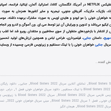
سرویس استریم نتفلیکس NETFLIX در آمریکا، انگلستان، کانادا، استرالیا، آلمان، ایتالیا، فرانس
وئد، بلژیک، مکزیک، آفریقای جنوبی، نیجریه و سایر کشورها همزمان به صورت ا
عه خواهران خونی را مو ابودو و هایدی اویس به صورت مشترک برعهده داشته، موسی
نن ایکیو می‌باشد و تدوین و ویرایش آن نیز توسط سی.ای. ون آسوگن و اندرو وبر انج
ز انتشار با بازخوردهای متفاوتی از سوی مخاطبین و منتقدان روبرو شد اما اغلب ب
مهیج
، داستان
جنایی
، فیلمبرداری، طراحی لباس و همچنین ارزش‌های تولید تحسین 
سریال
جنایی
خواهران خونی را با لینک مستقیم و زیرنویس فارسی چسبیده از وبسایت 
ش کننده...
Blood Sisters
,
تماشای آنلاین سریال Blood Sisters 2022
,
جنایی
,
م
,
دانلود سریال خواهران خونی فصل 1
,
درام
,
 فارسی سریال Blood Sisters 2022
,
سریال Blood Sisters 2022 با زیرنویس چسبیده
,
فصل 1 سریال Blood Sisters 2022
,
مینی سریال خواهران خونی 2022
,
Blood Sisters 2
,
هیجان انگیز