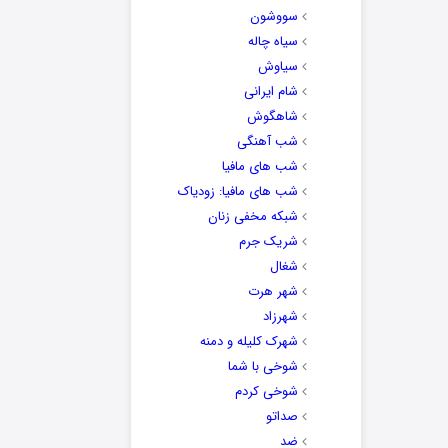
سووشون
سیاه چاله
سیاوش
شام ایرانی
شاهگوش
شب آهنگی
شب های مافیا
شب های مافیا: زودیاک
شبکه مخفی زنان
شریک جرم
شغال
شهر هرت
شهرزاد
شهرک کلیله و دمنه
شوخی با شما
شوخی کردم
صداتو
ضد