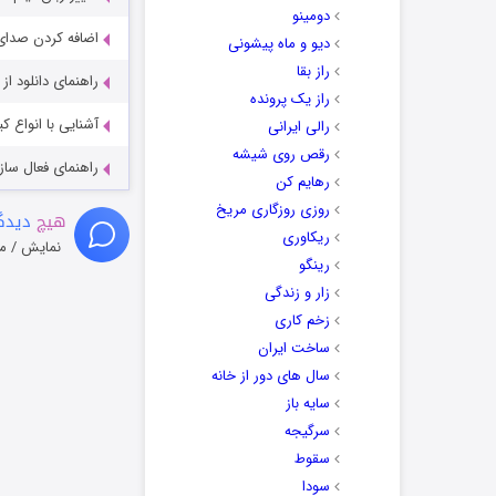
دومینو
اضافه کردن صدای 
دیو و ماه پیشونی
راز بقا
راهنمای دانلود ا
راز یک پرونده
آشنایی با انواع ک
رالی ایرانی
رقص روی شیشه
راهنمای فعال سازی کیفیت R
رهایم کن
روزی روزگاری مریخ
هیچ
دیدگا
ریکاوری
نمایش / م
رینگو
زار و زندگی
زخم کاری
ساخت ایران
سال های دور از خانه
سایه باز
سرگیجه
سقوط
سودا