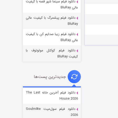
دانلود فیلم سینما شهر قصه با کیفیت
عالی BluRay
دانلود فیلم پیشمرگ با کیفیت عالی
BluRay
دانلود فیلم زیبا صدایم کن با کیفیت
خاندان اژدها فصل ۳
عالی BluRay
۶ (زیرنویس)
قسمت
منتشر شد
دانلود فیلم کوکتل مولوتوف با
کیفیت BluRay
جدیدترین پست‌ها
دانلود فیلم آخرین خانه The Last
House 2026
جادوگری در مغولستان
دانلود فیلم سول‌میت Soulm8te
۱۴ (زیرنویس)
قسمت
منتشر شد
2026