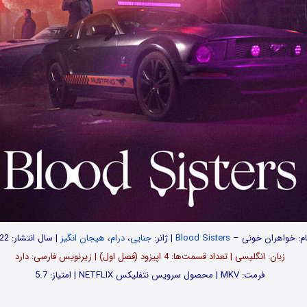
ام: خواهران خونی –
Blood Sisters
| ژانر:
جنایی
،
درام
،
هیجان انگیز
| سال انتشار: 2022
زبان: انگلیسی | تعداد قسمت‌‌‌‌ها: 4 اپیزود (فصل اول) | زیرنویس فارسی: دارد
فرمت: MKV | محصول سرویس نتفلیکس NETFLIX | امتیاز: 5.7