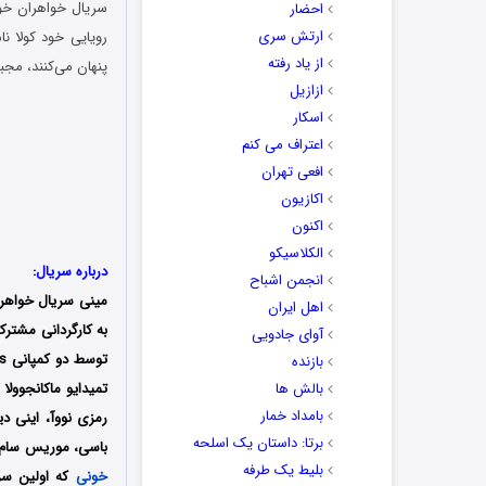
احضار
ارتش سری
رویایی خود کولا نا
از یاد رفته
پنهان می‌کنند، مجبو
ازازیل
اسکار
اعتراف می کنم
افعی تهران
اکازیون
اکنون
الکلاسیکو
درباره سریال:
انجمن اشباح
مینی سریال خواهرا
اهل ایران
آوای جادویی
بازنده
بالش ها
تمیدایو ماکانجوول
بامداد خمار
رمزی نووآ، اینی دی
برتا: داستان یک اسلحه
باسی، موریس سام، و
بلیط یک‌‌ طرفه
خونی