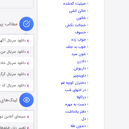
حیثیت گمشده
خائن کشی
خاتون
مطالب پی
خجالت نکش
خسوف
خواب زده
دانلود سریال آگهی ترحیم 3
خوب بد جلف
دانلود سریال من، جک رایت 5
خون سرد
دادزن
دانلود سریال حادثه Accident 2024
داریوش
دانلود سریال گرگ مثل من -2023
داوینچیز
دختران کوچه غم
دانلود سریال کد سیاه k 2015-2018
در انتهای شب
دراکولا
لینک‌های 
دست به مهره
دفتر یادداشت
سینمای آنلاین دو
دل
دندون طلا
تغییر زبان فیلم‌ها