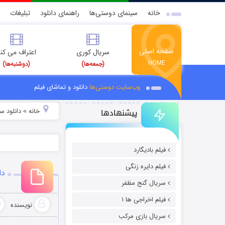
خانه
سینمای دوستی‌ها
راهنمای دانلود
تبلیغات
صفحه اصلی
سریال کوری
اعتراف می کن
HOME
(جمعه‌ها)
(دوشنبه‌ها)
وب‌سایت دوستی‌ها
دانلود و تماشای فیلم
پیشنهادها
خانه
دانلود س
»
فیلم بادیگارد
فیلم دایره زنگی
دان
سریال گنج مظفر
فیلم اخراجی ها ۱
نویسنده
سریال بازی مرکب