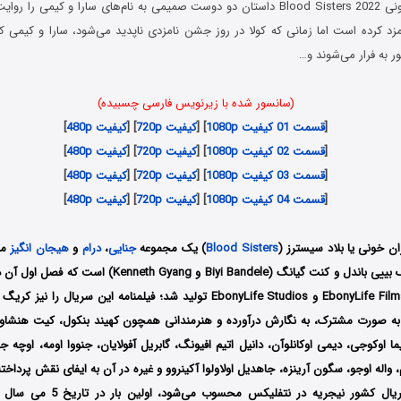
سریال خواهران خونی Blood Sisters 2022 داستان دو دوست صمیمی به نام‌های سارا و کیمی 
مزد کرده است اما زمانی که کولا در روز جشن نامزدی ناپدید می‌شود، سارا و کیمی ک
ر به فرار می‌شوند و…
(سانسور شده با زیرنویس فارسی چسبیده)
[
قسمت 01 کیفیت 1080p
] [
کیفیت 720p
] [
کیفیت 480p
]
[
قسمت 02 کیفیت 1080p
] [
کیفیت 720p
] [
کیفیت 480p
]
[
قسمت 03 کیفیت 1080p
] [
کیفیت 720p
] [
کیفیت 480p
]
[
قسمت 04 کیفیت 1080p
] [
کیفیت 720p
] [
کیفیت 480p
]
ن خونی یا بلاد سیسترز (
Blood Sisters
) یک مجموعه
جنایی
،
درام
و
هیجان انگیز
مح
توسط دو کمپانی EbonyLife Films و EbonyLife Studios تولید شد؛ فیلمنامه این سریا
ا به صورت مشترک، به نگارش درآورده و هنرمندانی همچون کهیند بنکول، کیت هنشاو ن
ما اوکوجی، دیمی اوکانلوآن، دانیل اتیم افیونگ، گابریل آفولایان، جنووا اومه، اوچه ج
اله اوجو، سگون آرینزه، جاهدیل اولاولوا آکینروو و غیره در آن به ایفای نقش پرداخته