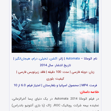
نام: اتوماتا –
Automata
| ژانر:
اکشن
،
تخیلی
،
درام
،
هیجان‌انگیز
|
تاریخ انتشار: سال 2014
زبان: دوبله فارسی | مدت: 100 دقیقه | فاقد زیرنویس فارسی |
کیفیت: بلوری
فرمت: MP4 | محصول اسپانیا و بلغارستان | امتیاز فیلم: 6.0 از 10
خلاصه داستان:
در فیلم اتوماتا Automata 2014 در یک دنیای پسا آخرالزمانی،
نماینده بیمه شرکت روباتیک ROC، ژاک (با بازی آنتونیو باندراس)