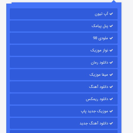
آپ تیون
مردگان متحرک: شهر مرده ۳
۲ (زیرنویس)
قسمت
منتشر شد
پنل پیامک
ملودی 98
نواز موزیک
دانلود رمان
میفا موزیک
دانلود آهنگ
شکست استوارت در نجات جهان
دانلود ریمکس
۷ (زیرنویس)
قسمت
منتشر شد
موزیک جدید پاپ
دانلود آهنگ جدید