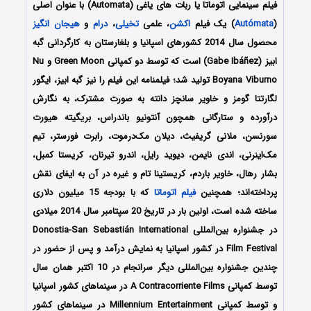
فیلم سینمایی اتوماتا یا ربات های یاغی (Automata) با عنوان اصلی
(
Autómata
) یک فیلم
اکشن
، علمی
تخیلی
،
درام
و
هیجان انگیز
محصول سال 2014 کشورهای اسپانیا و بلغارستان به کارگردانی گبه
ابیز (Gabe Ibáñez) است که توسط دو کمپانی Green Moon و Nu
Boyana Viburno تولید شد؛ فیلمنامه این فیلم را نیز گبه ابیز، ایگور
لگارتتا گومز و خاویر سانچز دانته به صورت مشترک، به نگارش
درآورده و ستارگانی همچون آنتونیو باندراس، بریگیته هیورت
سورنسن، ملانی گریفیث، دیلان مک‌درموت، رابرت فورستر، تیم
مک‌اینرنی، اندی نایمن، دیوید رایل، اندرو تیرنان، کریستا کمبل،
بشار رهال، خاویر باردم، کریستینا تام و غیره در آن به ایفای نقش
پرداخته‌اند؛ همچنین
فیلم اتوماتا
که با بودجه 15 میلیون دلاری
ساخته شده است، اولین بار در تاریخ 20 سپتامبر سال 2014 میلادی
در جشنواره بین‌المللی Donostia-San Sebastián International
Film Festival در کشور اسپانیا به نمایش درآمد و پس از حضور در
چندین جشنواره بین‌المللی دیگر سرانجام در 10 اکتبر همان سال
توسط کمپانی A Contracorriente Films در سینماهای کشور اسپانیا
و توسط کمپانی Millennium Entertainment در سینماهای کشور