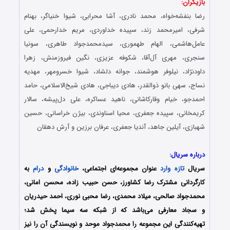
بازیگران:
رضا بنفشه‌خواه، محمد نادری، آشا محرابی، شیوا خنیاگر، بهنام
شرفی، امیرمحمد زند، سپیده خداوردی، مریم خدارحمی، علی
عامل‌هاشمی، الهام طهموری، سیدمحمدجواد طاهری، سونیا
سنجری، مهری آل‌آقا، شکوفه عزیزی، نگین فیروزمنش، زهرا
داودنژاد، نیلوفر هوشمند، جوانه دلشاد، شیوا خسرومهر، مهدیه
نساج، سهی بانو ذوالقدر، هادی دیباجی، هادی شیخ‌الاسلامی، حامد
احمدجو، خیام وقارکاشانی، ناهید عساکره، علی دل‌پیشه، سالار
کریمخانی، سپیده جعفری، محیا اسناوندی، بیژن خراسانی، حسین
شهبازی، آیلین جاهد، آندیا جعفری، عرفان برزین و آرش دهقان
درباره سریال:
سریال
تازه وارد
عنوان مجموعه‌ای اجتماعی،
خانوادگی
و
درام
به
کارگردانی مشترک رضا کشاورز، حسن حبیب زاده، محسن امانی،
محمدجواد صالحی، میلاد محمدی، رضا محبی نوری، احمد حیدریان
و سجاد معارفی می‌باشد که از شبکه سه سیما پخش شد؛
تهیه‌کنندگی این مجموعه را محمدجواد موحد و نویسندگی آن را نیز