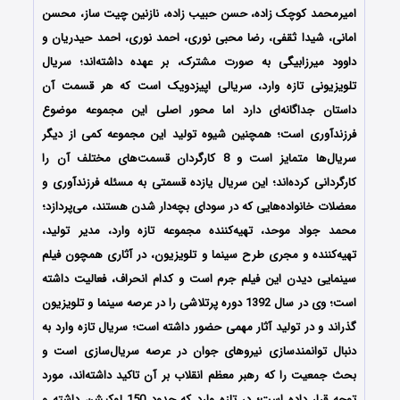
امیرمحمد کوچک زاده، حسن حبیب زاده، نازنین چیت ساز، محسن
امانی، شیدا ثقفی، رضا محبی نوری، احمد نوری، احمد حیدریان و
داوود میرزابیگی به صورت مشترک، بر عهده داشته‌‌اند؛ سریال
تلویزیونی تازه وارد، سریالی اپیزدویک است که هر قسمت آن
داستان جداگانه‌ای دارد اما محور اصلی این مجموعه موضوع
فرزندآوری است؛ همچنین شیوه تولید این مجموعه کمی از دیگر
سریال‌ها متمایز است و 8 کارگردان قسمت‌های مختلف آن را
کارگردانی کرده‌اند؛ این سریال یازده قسمتی به مسئله فرزندآوری و
معضلات خانواده‌هایی که در سودای بچه‌دار شدن هستند، می‌پردازد؛
محمد جواد موحد، تهیه‌کننده مجموعه تازه وارد، مدیر تولید،
تهیه‌کننده و مجری طرح سینما و تلویزیون، در آثاری همچون فیلم
سینمایی دیدن این فیلم جرم است و کدام انحراف، فعالیت داشته
است؛ وی در سال 1392 دوره‌ پرتلاشی را در عرصه سینما و تلویزیون
گذراند و در تولید آثار مهمی حضور داشته است؛ سریال تازه وارد به
دنبال توانمندسازی نیروهای جوان در عرصه سریال‌سازی است و
بحث جمعیت را که رهبر معظم انقلاب بر آن تاکید داشته‌اند، مورد
توجه قرار داده است؛ در تازه وارد که حدود 150 لوکیشن داشته و