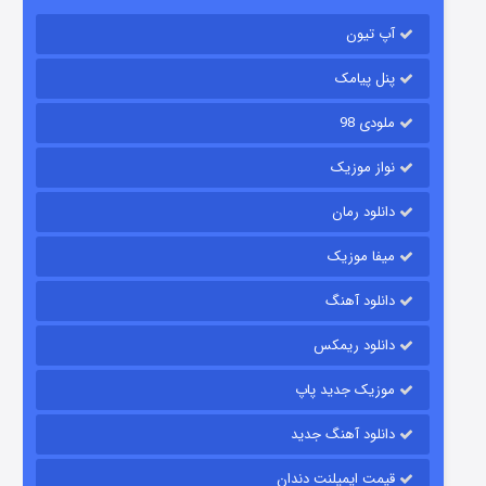
آپ تیون
باب اسفنجی فصل ۱۷
6 (زیرنویس)
قسمت
منتشر شد
پنل پیامک
ملودی 98
نواز موزیک
دانلود رمان
میفا موزیک
دانلود آهنگ
رویایی برای تو
دانلود ریمکس
15 (دوبله)
قسمت
منتشر شد
موزیک جدید پاپ
دانلود آهنگ جدید
قیمت ایمپلنت دندان