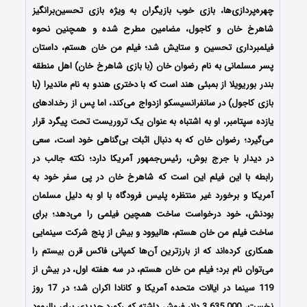
چهره‌پردازی‌ها، بازی خوب بازیگران به ویژه بازی تحسین‌برانگیز
شاهرخ خان و کاجول، مضامین مطرح شده و همچنین نحوه
فیلمبرداری تحسین و ستایش شد؛ فیلم من خان هستم، داستان
پسر مسلمانی به نام رضوان خان (با بازی شاهرخ خان) اهل منطقه
بندر بوریویلا از بمبئی هند است که با دختری هندو به نام ماندیرا (با
بازی کاجول) در سانفرانسیسکو ازدواج می‌کند، اما پس از رخدادهای
یازده سپتامبر، او به اشتباه به‌ عنوان یک تروریست تحت پیگرد قرار
می‌گیرد؛ رضوان خان که به‌ دنبال اثبات بی‌گناهی خود است، سعی
در دیدار با جرج بوش، رئیس‌جمهور آمریکا دارد؛ نکته جالب در
رابطه با این فیلم این است که شاهرخ خان در پی سفر خود به
آمریکا و برخورد غیر منتظره پلیس فرودگاه با او به دلیل مسلمان
بودنش، خود درخواست ساخت همچین فیلمی را می‌دهد؛ برای
ساخت فیلم من خان هستم، هالیوود و بیش از پنج شرکت سینمایی
همکاری کرده‌اند که از بارزترین آن‌ها کمپانی فاکس قرن بیستم را
می‌توان نام برد؛ فیلم من خان هستم، در سه هفته اول، در بیش از
119 سینما در ایالات متحده آمریکا و کانادا اکران شد؛ در 17 روز
نخست، 3.635.000 دلار فروش داشته که رکورد جدیدی برای بالیوود