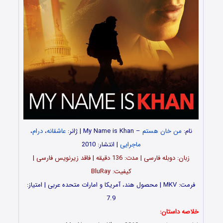
نام:
من خان هستم
– My Name is Khan | ژانر:
عاشقانه
،
درام
،
ماجرایی
| انتشار: 2010
زبان: دوبله فارسی | مدت: 136 دقیقه | فاقد زیرنویس فارسی |
کیفیت: BluRay
فرمت: MKV | محصول هند، آمریکا و امارات متحده عربی | امتیاز:
7.9
خلاصه داستان: