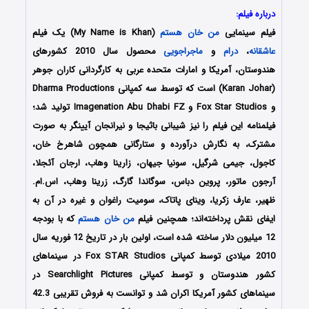
درباره فیلم:
فیلم سینمایی
من خان هستم
(My Name is Khan) یک فیلم
عاشقانه
،
درام
و
ماجراجویی
محصول سال 2010 کشورهای
هندوستان، آمریکا و امارات متحده عربی به کارگردانی کاران جوهر
(Karan Johar) است که توسط سه کمپانی Dharma Productions
و Fox Star Studios و Imagenation Abu Dhabi FZ تولید شد؛
فیلمنامه این فیلم را نیز شیبانی باثیجا و نیرانجان آیینگر به صورت
مشترک، به نگارش درآورده و ستارگانی همچون شاهرخ خان،
کاجول، جیمی شرگیل، سونیا جیهان، زارینا وهاب، ارجان آئجلا،
آرجون ماتور، پروین دباس، سوگاندا گارگ، زرینا وهاب، اس.ام.
ظهیر، عارف زکریا، وینای پاتاک، سومیت راغوان و غیره در آن به
ایفای نقش پرداخته‌اند؛ همچنین فیلم
من خان هستم
که با بودجه
12 میلیون دلار ساخته شده است، اولین بار در تاریخ 12 فوریه سال
2010 میلادی توسط کمپانی Fox STAR Studios در سینماهای
کشور هندوستان و توسط کمپانی Searchlight Pictures در
سینماهای کشور آمریکا اکران شد و توانست به فروش تقریبی 42.3