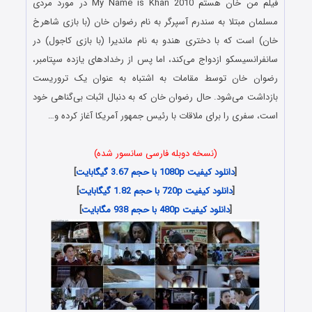
فیلم من خان هستم My Name is Khan 2010 در مورد مردی
مسلمان مبتلا به سندرم آسپرگر به نام رضوان خان (با بازی شاهرخ
خان) است که با دختری هندو به نام ماندیرا (با بازی کاجول) در
سانفرانسیسکو ازدواج می‌کند، اما پس از رخدادهای یازده سپتامبر،
رضوان خان توسط مقامات به اشتباه به عنوان یک تروریست
بازداشت می‌شود. حال رضوان خان که به دنبال اثبات بی‌گناهی خود
است، سفری را برای ملاقات با رئیس جمهور آمریکا آغاز کرده و…
(نسخه دوبله فارسی سانسور شده)
[
دانلود کیفیت 1080p با حجم 3.67 گیگابایت
]
[
دانلود کیفیت 720p با حجم 1.82 گیگابایت
]
[
دانلود کیفیت 480p با حجم 938 مگابایت
]