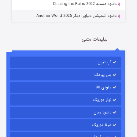
دانلود مستند Chasing the Rains 2022
دانلود انیمیشن دنیایی دیگر Another World 2025
تبلیغات متنی
آپ تیون
باب اسفنجی فصل ۱۷
6 (زیرنویس)
قسمت
منتشر شد
پنل پیامک
ملودی 98
نواز موزیک
دانلود رمان
میفا موزیک