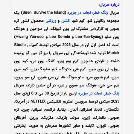
درباره سریال:
سریال
زنگ خطر: نجات در جزیره
(Siren: Survive the Island) یک
مجموعه رئالیتی شو، گیم شو،
اکشن
و
ورزشی
محصول کشور کره
جنوبی به کارگردانی مشترک لی یون کیونگ، لی سو-مین و هوانگ
یون سئو (Lee Eun-kyung و Lee So-min و Hwang Yun-seo)
است که فصل اول آن در سال 2023 میلادی توسط کمپانی Studio
Modak تولید شد؛ تهیه‌کنندگی این سریال را نیز گو مین-گو برعهده
داشته و افرادی همچون کیم بوم یون، کانگ یون می، کیم یون
بیول، لی یون جین، کیم هی جئونگ، کیم سئونگ یون، کیم مین
سون، لیم هیون جی، سئو جونگ ها، لی جی هیون، لی سو ریون،
کیم جی هی، هوانگ سو هیون و غیره در آن حضور دارند؛ سریال
زنگ خطر: نجات در جزیره
اولین بار از تاریخ 30 می تا 6 ژوئن سال
2023 میلادی توسط سرویس استریم نتفلیکس NETFLIX در آمریکا،
انگلستان، کانادا، استرالیا، آلمان، ایتالیا، فرانسه، اسپانیا، چین، کره
جنوبی، دانمارک، ژاپن، سوئد، بلژیک، مکزیک، برزیل، آفریقای
جنوبی، تایوان، تایلند و سایر کشورها همزمان به صورت اینترنتی
منتشر گردید؛ در سریال زنگ خطر: نجات در جزیره، بیست و چهار