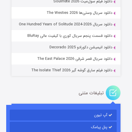
دانلود فیلم سول‌میت Soulm8te 2026
دانلود سریال وستی‌ها The Westies 2026
دانلود سریال One Hundred Years of Solitude 2024-2026
دانلود قسمت پنجم سریال کوری با کیفیت عالی BluRay
عملیات آپارتمان
دانلود انیمیشن دکورادو Decorado 2025
۲ (زیرنویس)
قسمت
منتشر شد
دانلود سریال قصر شرقی The East Palace 2026
دانلود فیلم سارق گوشه گیر The Isolate Thief 2026
تبلیغات متنی
آپ تیون
مردگان متحرک: شهر مرده ۳
۲ (زیرنویس)
قسمت
منتشر شد
پنل پیامک