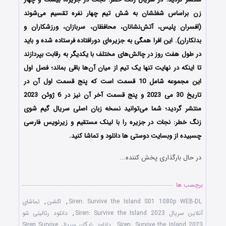
زن براساس شغلشان به شش تیم چهار نفره تقسیم می‌شوند
(افسران پلیس، آتش‌نشانان، محافظان، سربازان، ورزشکاران و
بدلکاران). این افرا همگی به جزیره‌ای دورافتاده فرستاده شده و باید
در طول هفت روز در چالش‌های مختلف با یکدیگر به رقابت بپردازند
تا اینکه در نهایت تنها یک تیم از میان آن‌ها باقی بماند؛ فصل اول
این مجموعه شامل 10 قسمت است که پنج قسمت اول آن در
تاریخ 30 می 2023 و پنج قسمت آخر آن نیز در 6 ژوئن 2023
منتشر گردید؛ شما می‌توانید نسخه زبان اصلی سریال گیم شوی
زنگ خطر: نجات در جزیره را با لینک مستقیم و زیرنویس فارسی
چسبیده از وبسایت دوستی ها دانلود و تماشا کنید.
در حال بارگذاری پخش کننده...
برچسب ها
Siren: Survive the Island S01 1080p WEB-DL
,
اکشن
,
تماشای
آنلاین سریال Siren: Survive the Island 2023
,
دانلود رئالیتی شو
Siren: Survive the Island 2023
,
دانلود رایگان سریال Siren Survive