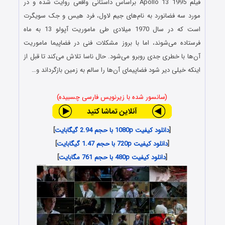
فیلم Apollo 13 1995 براساس داستانی واقعی روایت شده و در
مورد سه فضانورد به نام‌های جیم لاول، فرد هیس و جک سویگرت
است که در سال 1970 میلادی طی ماموریت آپولو 13 به ماه
فرستاده می‌شوند، اما با بروز مشکلات فنی در فضاپیما ماموریت
آن‌ها با خطری جدی روبرو می‌شود. حال ناسا تلاش می‌کند تا قبل از
اینکه خیلی دیر شود فضاپیمای آن‌ها را سالم به زمین بازگرداند و…
(سانسور شده با زیرنویس فارسی چسبیده)
[
دانلود کیفیت 1080p با حجم 2.94 گیگابایت
]
[
دانلود کیفیت 720p با حجم 1.47 گیگابایت
]
[
دانلود کیفیت 480p با حجم 761 مگابایت
]