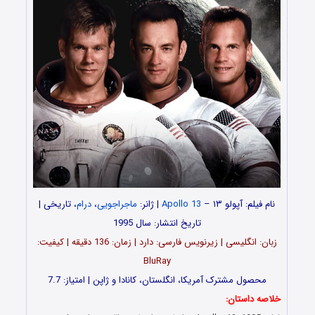
نام فیلم: آپولو ۱۳ –
Apollo 13
| ژانر:
ماجراجویی
،
درام
، تاریخی |
تاریخ انتشار: سال 1995
زبان: انگلیسی | زیرنویس فارسی: دارد | زمان: 136 دقیقه | کیفیت:
BluRay
محصول مشترک آمریکا، انگلستان، کانادا و ژاپن | امتیاز: 7.7
خلاصه داستان: