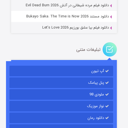
۱۴ (زیرنویس)
قسمت
منتشر شد
دانلود فیلم مرده شیطانی در آتش Evil Dead Burn 2026
دانلود مستند Bukayo Saka: The Time is Now 2026
دانلود فیلم بیا عشق بورزیم Let’s Love 2026
تبلیغات متنی
باب اسفنجی فصل ۱۷
آپ تیون
۶ (زیرنویس)
قسمت
منتشر شد
پنل پیامک
ملودی 98
نواز موزیک
دانلود رمان