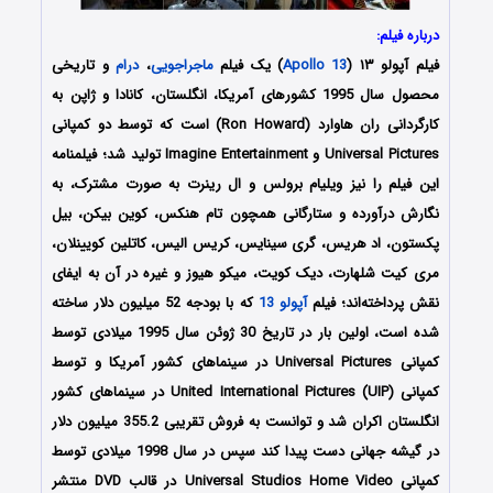
درباره فیلم:
فیلم آپولو ۱۳ (
Apollo 13
) یک فیلم
ماجراجویی
،
درام
و تاریخی
محصول سال 1995 کشورهای آمریکا، انگلستان، کانادا و ژاپن به
کارگردانی ران هاوارد (Ron Howard) است که توسط دو کمپانی‌
Universal Pictures و Imagine Entertainment تولید شد؛ فیلمنامه
این فیلم را نیز ویلیام برولس و ال رینرت به صورت مشترک، به
نگارش درآورده و ستارگانی همچون تام هنکس، کوین بیکن، بیل
پکستون، اد هریس، گری سینایس، کریس الیس، کاتلین کویینلان،
مری کیت شلهارت، دیک کویت، میکو هیوز و غیره در آن به ایفای
نقش پرداخته‌اند؛ فیلم
آپولو 13
که با بودجه 52 میلیون دلار ساخته
شده است، اولین بار در تاریخ 30 ژوئن سال 1995 میلادی توسط
کمپانی Universal Pictures در سینماهای کشور آمریکا و توسط
کمپانی United International Pictures (UIP) در سینماهای کشور
انگلستان اکران شد و توانست به فروش تقریبی 355.2 میلیون دلار
در گیشه جهانی دست پیدا کند سپس در سال 1998 میلادی توسط
کمپانی Universal Studios Home Video در قالب DVD منتشر