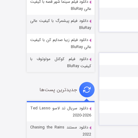
دانلود فیلم سینما شهر قصه با کیفیت
عالی BluRay
دانلود فیلم پیشمرگ با کیفیت عالی
BluRay
دانلود فیلم زیبا صدایم کن با کیفیت
جادوگری در مغولستان
عالی BluRay
۱۴ (زیرنویس)
قسمت
منتشر شد
دانلود فیلم کوکتل مولوتوف با
کیفیت BluRay
جدیدترین پست‌ها
دانلود سریال تد لاسو Ted Lasso
2020-2026
باب اسفنجی فصل ۱۷
دانلود مستند Chasing the Rains
۶ (زیرنویس)
قسمت
منتشر شد
2022