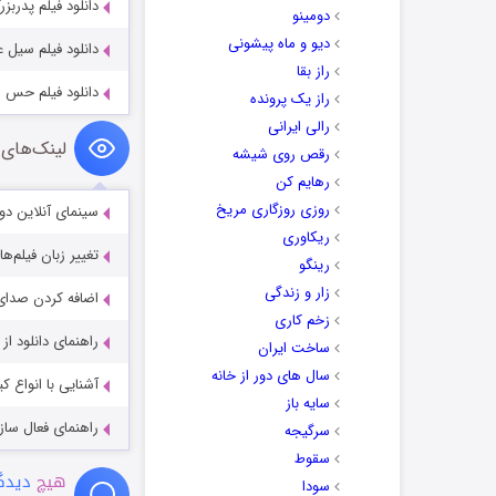
دانلود فیلم پدربزرگ ها rs 2019
دومینو
دیو و ماه پیشونی
دانلود فیلم سیل عظیم  Flood 2025
راز بقا
دانلود فیلم حس ششم با دوب
راز یک پرونده
رالی ایرانی
لینک‌های 
رقص روی شیشه
رهایم کن
روزی روزگاری مریخ
سینمای آنلاین دو
ریکاوری
تغییر زبان فیلم‌ها
رینگو
زار و زندگی
اضافه کردن صدای 
زخم کاری
راهنمای دانلود ا
ساخت ایران
سال های دور از خانه
آشنایی با انواع ک
سایه باز
راهنمای فعال سازی کیفیت R
سرگیجه
سقوط
هیچ
دیدگا
سودا