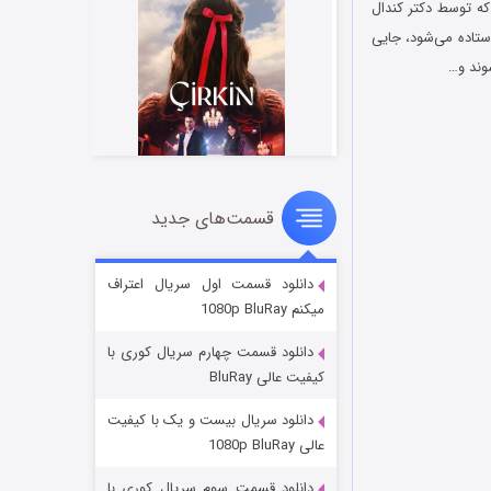
به نام جک است که توسط دکتر کندال
رستاده می‌شود، جایی
وند و…
قسمت‌های جدید
سریال زشت
۲ (زیرنویس)
قسمت
منتشر شد
دانلود قسمت اول سریال اعتراف
میکنم 1080p BluRay
دانلود قسمت چهارم سریال کوری با
کیفیت عالی BluRay
دانلود سریال بیست و یک با کیفیت
عالی 1080p BluRay
دانلود قسمت سوم سریال کوری با