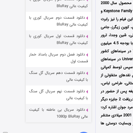
مردگان متحرک: شهر مرده ۳
محصول سال 2000
کیفیت عالی BluRay
کشورهای آمریکا و کانادا به کارگردانی رابرت وینس (Robert Vince) است که توسط سه کمپانی Keystone Family Pictures و
۲ (زیرنویس)
قسمت
منتشر شد
دانلود قسمت دوم سریال کوری با
Canadian Film ) تولید شد؛ فیلمنامه این فیلم را نیز رابرت
کیفیت عالی BluRay
 کوین زیگرز، جامی
ی، شین وجدا، ترور
دانلود قسمت اول سریال کوری با
کیفیت عالی BluRay
که با بودجه 4.5 میلیون
دلاری ساخته شده است، اولین بار در تاریخ 20 اکتبر سال 2000 میلادی توسط کمپانی Warner Bros در سینماهای کشور
دانلود فصل دوم سریال بامداد خمار
آمریکا، توسط کمپانی Red Sky Entertainment در سینماهای کشور کانادا و توسط کمپانی Universal Pictures در سینماهای
قسمت اول
هانی دست پیدا کند سپس توسط کمپانی
دانلود قسمت دهم سریال گل سنگ
ین فیلم پس از اکران نقدهای متفاوتی از
شکست استوارت در نجات جهان
با کیفیت عالی
تانی، طراحی لباس،
۷ (زیرنویس)
قسمت
منتشر شد
بغه پس از حضور در
دانلود قسمت نهم سریال گل سنگ
با کیفیت عالی
جشنواره‌‌های بین‌المللی Young Artist Awards و Leo Awards موفق شد برنده جایزه لئو شده و نامزد دریافت 2 جایزه دیگر
رد جوان اشاره کرد؛
دانلود سریال بی عاطفه با کیفیت
در سال 2001 میلادی منتشر
عالی 1080p BluRay
از وبسایت دوستی ها