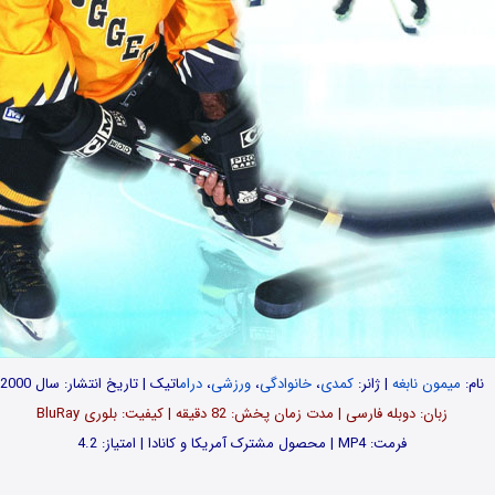
نام:
میمون نابغه
| ژانر:
کمدی
،
خانوادگی
،
ورزشی
،
درام
اتیک | تاریخ انتشار: سال 2000
زبان: دوبله فارسی | مدت زمان پخش: 82 دقیقه | کیفیت: بلوری BluRay
فرمت: MP4 | محصول مشترک آمریکا و کانادا | امتیاز: 4.2