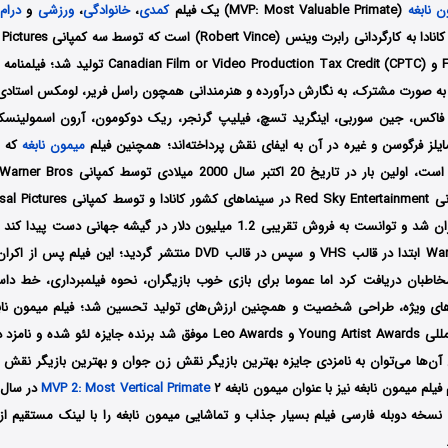
 نابغه
(MVP: Most Valuable Primate) یک فیلم
کمدی
،
خانوادگی
،
ورزشی
و
درام
Film Incentive B.C و or Video Production Tax Credit (CPTC
ه صورت مشترک، به نگارش درآورده و هنرمندانی همچون راسل فریر، لومکس استادی،
 فاکس، جین سوربی، اینگرید تسچ، فیلیپ گرنجر، ریک دوکومون، آرون اسمولینسک
مایلز فرگوسن و غیره در آن به ایفای نقش پرداخته‌اند؛ همچنین فیلم
میمون نابغه
کشور انگلستان اکران شد و توانست به فروش تقریبی 1.2 میلیون دلار در گیشه ج
Warner Home Video ابتدا در قالب VHS و سپس در قالب DVD منتشر گردید؛ ا
طبان دریافت کرد اما عموما برای بازی خوب بازیگران، نحوه فیلمبرداری، خط داس
‌های ویژه، طراحی شخصیت و همچنین ارزش‌های تولید تحسین شد؛ فیلم میمون نا
 آن‌ها می‌توان به نامزدی جایزه بهترین بازیگر نقش زن جوان و بهترین بازیگر نقش م
یلم میمون نابغه نیز با عنوان میمون نابغه ۲
MVP 2: Most Vertical Primate
 نسخه دوبله فارسی فیلم بسیار جذاب و تماشایی میمون نابغه را با لینک مستقیم 