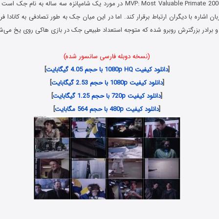
فیلم میمون نابغه MVP: Most Valuable Primate 2000 در مورد یک شامپانزه سه ساله 
ان اشاره با دیگران ارتباط برقرار کند. اما در این میان جک به طور تصادفی به کانادا ف
 و برادر بزرگترش روبرو شده که متوجه استعداد طبیعی جک در بازی هاکی روی یخ می‌ش
(نسخه دوبله فارسی سانسور شده)
[
دانلود کیفیت 1080p HQ با حجم 4.05 گیگابایت
]
[
دانلود کیفیت 1080p با حجم 2.53 گیگابایت
]
[
دانلود کیفیت 720p با حجم 1.25 گیگابایت
]
[
دانلود کیفیت 480p با حجم 564 مگابایت
]