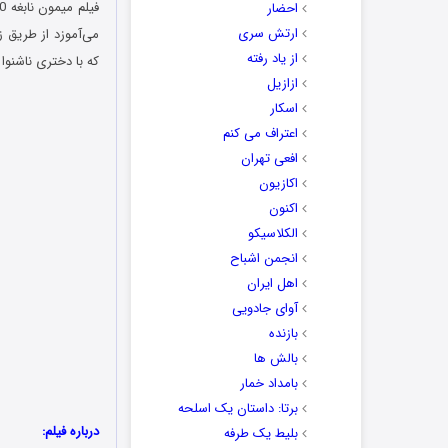
احضار
ارتش سری
می‌آموزد از طریق زب
از یاد رفته
که با دختری ناشنوا
ازازیل
اسکار
اعتراف می کنم
افعی تهران
اکازیون
اکنون
الکلاسیکو
انجمن اشباح
اهل ایران
آوای جادویی
بازنده
بالش ها
بامداد خمار
برتا: داستان یک اسلحه
درباره فیلم:
بلیط یک‌‌ طرفه