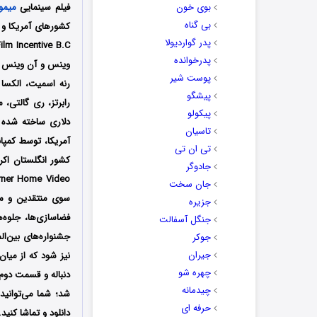
بوی خون
فیلم سینمایی
میمون
بی گناه
پدر گواردیولا
پدرخوانده
وینس و آن وینس ب
پوست شیر
رنه اسمیت، الکسا
پیشگو
رابرتز، ری گالتی، 
پیکولو
تاسیان
تی ان تی
جادوگر
جان سخت
سوی منتقدین و مخا
جزیره
فضاسازی‌ها، جلوه
جنگل آسفالت
جوکر
جیران
نیز شود که از میان
چهره شو
دنباله و قسمت دوم ف
چیدمانه
شد؛ شما می‌توانید
حرفه ای
دانلود و تماشا کنید.