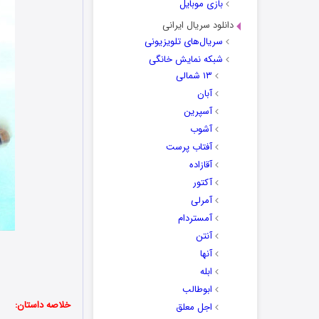
بازی موبایل
دانلود سریال ایرانی
سریال‌های تلویزیونی
شبکه نمایش خانگی
۱۳ شمالی
آبان
آسپرین
آشوب
آفتاب پرست
آقازاده
آکتور
آمرلی
آمستردام
آنتن
آنها
ابله
ابوطالب
خلاصه داستان:
اجل معلق