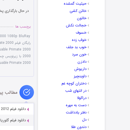
حیثیت گمشده
خائن کشی
در حال بارگذاری پخ
خاتون
خجالت نکش
برچسب ها
خسوف
2000 1080p BluRay
خواب زده
رایگان فیلم MVP Most Valuable Primate 2000
خوب بد جلف
able Primate 2000
خون سرد
2000 با زیرنویس چسبیده
دادزن
uable Primate 2000
داریوش
داوینچیز
دختران کوچه غم
در انتهای شب
مطالب پی
دراکولا
دست به مهره
دانلود فیلم The Place Beyond the Pines 2012
دفتر یادداشت
دل
دانلود فیلم گلوریا loria 1999
دندون طلا