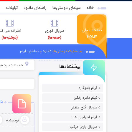
خانه
سینمای دوستی‌ها
راهنمای دانلود
تبلیغات
صفحه اصلی
سریال کوری
اعتراف می کن
HOME
(جمعه‌ها)
(دوشنبه‌ها)
وب‌سایت دوستی‌ها
دانلود و تماشای فیلم
پیشنهادها
خانه
دانلود ف
»
فیلم بادیگارد
فیلم دایره زنگی
دانلود
سریال گنج مظفر
فیلم اخراجی ها ۱
نویسنده
سریال بازی مرکب