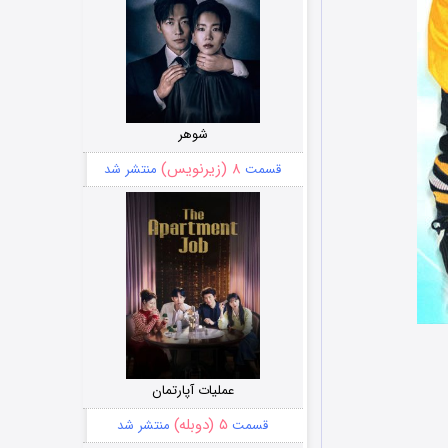
شوهر
۸ (زیرنویس)
قسمت
منتشر شد
عملیات آپارتمان
۵ (دوبله)
قسمت
منتشر شد