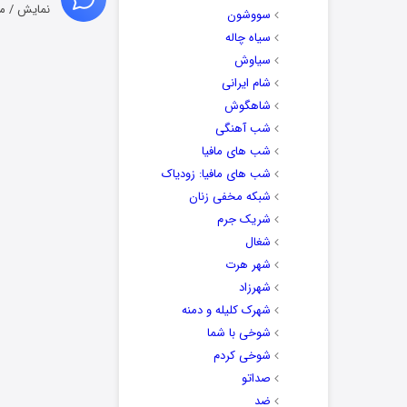
نمایش / م
سووشون
سیاه چاله
سیاوش
شام ایرانی
شاهگوش
شب آهنگی
شب های مافیا
شب های مافیا: زودیاک
شبکه مخفی زنان
شریک جرم
شغال
شهر هرت
شهرزاد
شهرک کلیله و دمنه
شوخی با شما
شوخی کردم
صداتو
ضد