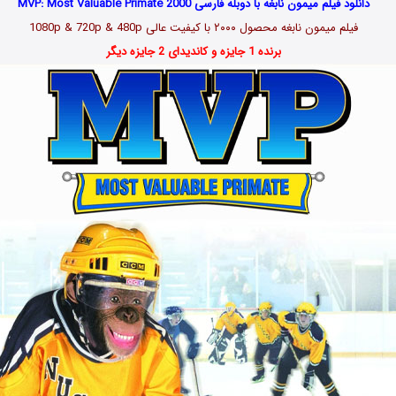
دانلود فیلم میمون نابغه با دوبله فارسی MVP: Most Valuable Primate 2000
فیلم میمون نابغه محصول ۲۰۰۰ با کیفیت عالی 1080p & 720p & 480p
برنده 1 جایزه و کاندیدای 2 جایزه دیگر