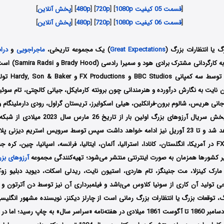
[
قسمت 05 کیفیت 1080p
] [
720p
] [
480p
] [
پخش آنلاین
]
[
قسمت 06 کیفیت 1080p
] [
720p
] [
480p
] [
پخش آنلاین
]
گ یا انتظارات بزرگ (
Great Expectations
) یک مجموعه تاریخی،
ماجراجویی
و
درام
آمریکا و انگلستان به کا
سال 2023 میلادی ت
ن نایت به نگارش درآورده و هنرمندانی چون برونته کارمایکل، جیانی کالچتی، تام سوئ
جانی هریس، شالوم برون-فرانکلین، هیلی اسکوایرز، تریستان گراول، رودی دارملینگام و 
Hulu و FX Network در آمریکا، انگلستان، کانادا، استرالیا، آلمان، ایتالیا، فرانسه، اسپانیا، چین، ک
ر کشورها همزمان به صورت اینترنتی منتشر می‌شود؛ تهیه‌کنندگی مجموعه
آرزوهای بز
ارک کینزلا، مت جنینگز، تام هاردی، استیون نایت، ریدلی اسکات، دیوید دبلیو ز
حی تولید آن کاری از سونیا کلاوس می‌باشد و فیلمبرداری آن نیز توسط دن آترتون و
 توقعات بزرگ یا انتظارات بزرگ رمانی است از چارلز دیکنز، نویسنده مشهور انگلیسی