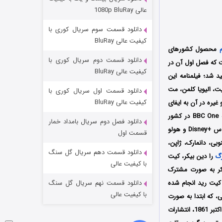
وستی ها
عالی 1080p BluRay
1 (زیرنویس)
قسمت
منتشر شد
دانلود قسمت سوم سریال کوری با
کیفیت عالی BluRay
محصول کشورهای
دانلود قسمت دوم سریال کوری با
رگردانی مشترک برادی هود و سمیرا رادسی (Brady Hood و Samira Radsi) است که فصل اول آن در
کیفیت عالی BluRay
وسط سه کمپانی BBC Studios و FX Productions و Hardy, Son & Baker تولید شد؛ فیلمنامه این
یت، الیویا کلمن، مت
دانلود قسمت اول سریال کوری با
کیفیت عالی BluRay
غیره در آن به ایفای
نقش پرداخته‌اند؛ پخش سریال آرزوهای بزرگ اولین بار از تاریخ 26 مارس سال 2023 میلادی از شبکه BBC One در کشور
دانلود فصل دوم سریال بامداد خمار
انگلستان آغاز خواهد شد و تا 23 آوریل نیز ادامه خواهد داشت سپس توسط سرویس استریم دیزنی پلاس +Disney و هولو
تد لاسو فصل ۴
قسمت اول
ره جنوبی، دانمارک، ژاپن،
6 (زیرنویس)
قسمت
منتشر شد
دانلود قسمت دهم سریال گل سنگ
رگ
را دین بیکر، کیت
با کیفیت عالی
وکر به صورت مشترک
 کیت رید انجام شده
دانلود قسمت نهم سریال گل سنگ
با کیفیت عالی
، که ابتدا به صورت
داستان دنباله‌دار از دسامبر 1860 تا آگوست 1861 میلادی در هفته‌نامه «سراسر سال» به چاپ رسید؛ اما در اکتبر 1861، انتشارات