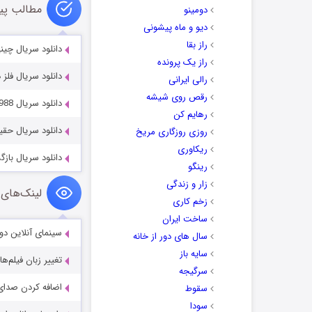
مطالب پی
دومینو
دیو و ماه پیشونی
راز بقا
دانلود سریال چینی متولد آمریکا
راز یک پرونده
دانلود سریال فلز درهم تنیده 025
رالی ایرانی
رقص روی شیشه
دانلود سریال The Return of Sherlock Holmes 1986–1988
رهایم کن
دانلود سریال حقیقت پنهان 2026
روزی روزگاری مریخ
ریکاوری
دانلود سریال بازگشت قهرمان
رینگو
زار و زندگی
لینک‌های 
زخم کاری
ساخت ایران
سینمای آنلاین دو
سال های دور از خانه
سایه باز
تغییر زبان فیلم‌ها
سرگیجه
اضافه کردن صدای 
سقوط
سودا