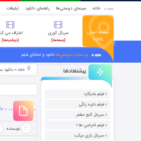
خانه
سینمای دوستی‌ها
راهنمای دانلود
تبلیغات
صفحه اصلی
سریال کوری
اعتراف می کن
HOME
(جمعه‌ها)
(دوشنبه‌ها)
وب‌سایت دوستی‌ها
دانلود و تماشای فیلم
پیشنهادها
خانه
دانلود س
»
فیلم بادیگارد
فیلم دایره زنگی
دان
سریال گنج مظفر
فیلم اخراجی ها ۱
نویسنده
سریال بازی مرکب