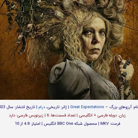
ام: آرزوهای بزرگ –
Great Expectations
| ژانر: تاریخی،
درام
| تاریخ انتشار: سال 2023
زبان: دوبله فارسی + انگلیسی | تعداد قسمت‌‌‌‌ها: 6 | زیرنویس فارسی: دارد
فرمت: MKV | محصول شبکه BBC One انگلیس | امتیاز: 4.8 از 10