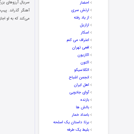
احضار
ارتش سری
آهنگر گذراند. پیپ
از یاد رفته
می‌کند که به او اجا
ازازیل
اسکار
اعتراف می کنم
افعی تهران
اکازیون
اکنون
الکلاسیکو
انجمن اشباح
اهل ایران
آوای جادویی
بازنده
بالش ها
بامداد خمار
برتا: داستان یک اسلحه
بلیط یک‌‌ طرفه