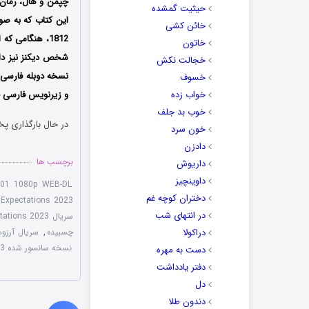
حیثیت گمشده
این کتاب که به صو
خائن کشی
خاتون
شخص دیکنز نیز دان
خجالت نکش
نسخه دوبله فارسی 
خسوف
خواب زده
و زیرنویس فارسی چ
خوب بد جلف
در حال بارگذاری پخ
خون سرد
دادزن
برچسب ها
داریوش
داوینچیز
 S01 1080p WEB-DL
دختران کوچه غم
 Expectations 2023
در انتهای شب
سریال Great Expectations 2023
دراکولا
چسبیده
,
سریال آرزوهای
نسخه سانسور شده Great Expectations 2023
دست به مهره
دفتر یادداشت
دل
دندون طلا