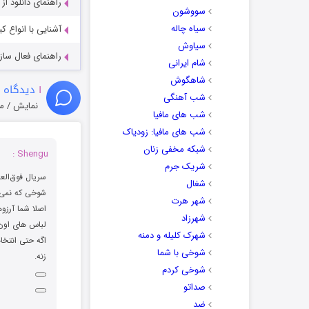
راهنمای دانلود ا
سووشون
سیاه چاله
آشنایی با انواع ک
سیاوش
راهنمای فعال سازی کیفیت R
شام ایرانی
شاهگوش
۱
دیدگاه 
شب آهنگی
نمایش / م
شب های مافیا
شب های مافیا: زودیاک
شبکه مخفی زنان
Shengu :
شریک جرم
سریال فوق‌الع
شغال
شوخی که نمی 
شهر هرت
اصلا شما آرزوهای بزرگ 1946 رو دیدی
شهرزاد
لباس های اون 
شهرک کلیله و دمنه
اگه حتی انتخا
شوخی با شما
زنه.
شوخی کردم
صداتو
ضد