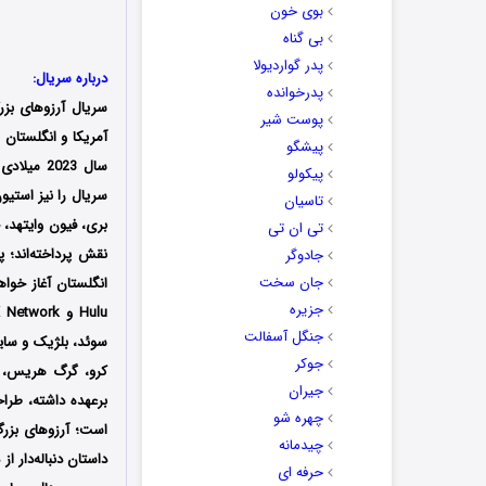
بوی خون
بی گناه
پدر گواردیولا
درباره سریال:
پدرخوانده
سریال آرزوهای بزر
پوست شیر
پیشگو
پیکولو
سریال را نیز استیو
تاسیان
بری، فیون وایتهد، 
تی ان تی
جادوگر
جان سخت
جزیره
جنگل آسفالت
سوئد، بلژیک و سای
جوکر
کرو، گرگ هریس، م
جیران
برعهده داشته، طرا
چهره شو
است؛ آرزوهای بزرگ،
چیدمانه
حرفه ای