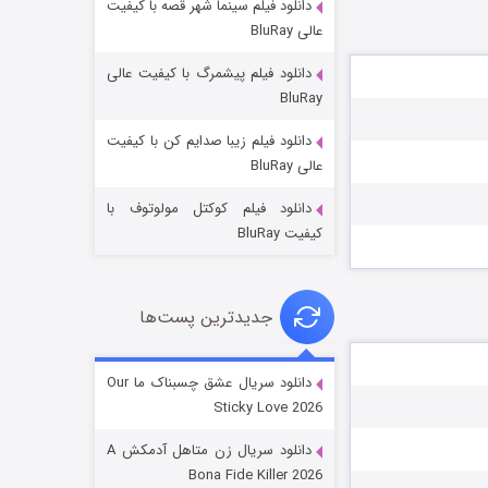
دانلود فیلم سینما شهر قصه با کیفیت
عالی BluRay
دانلود فیلم پیشمرگ با کیفیت عالی
BluRay
دانلود فیلم زیبا صدایم کن با کیفیت
عملیات آپارتمان
عالی BluRay
2 (زیرنویس)
قسمت
منتشر شد
دانلود فیلم کوکتل مولوتوف با
کیفیت BluRay
جدیدترین پست‌ها
دانلود سریال عشق چسبناک ما Our
Sticky Love 2026
مردگان متحرک: شهر مرده ۳
دانلود سریال زن متاهل آدمکش A
2 (زیرنویس)
قسمت
منتشر شد
Bona Fide Killer 2026