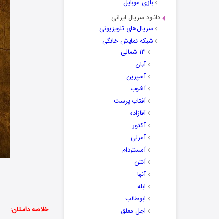
بازی موبایل
دانلود سریال ایرانی
سریال‌های تلویزیونی
شبکه نمایش خانگی
۱۳ شمالی
آبان
آسپرین
آشوب
آفتاب پرست
آقازاده
آکتور
آمرلی
آمستردام
آنتن
ن
آنها
ابله
ابوطالب
خلاصه داستان:
اجل معلق