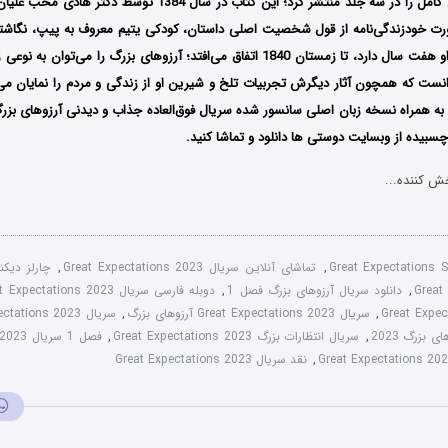
چپمن و هال، رمان کامل را در سه جلد منتشر کرد؛ این کتاب در سال 384
رت خودزندگی‌نامه از قول شخصیت اصلی داستان، کودکی یتیم معروف به پیپ، نگاشته
1812، هنگامی که او هفت سال دارد، تا زمستان 1840 اتفاق می‌افتد؛ آرزوهای بزرگ را م
ست که همچون آثار دیگرش تجربیات تلخ و شیرین او از زندگی و مردم را نمایان می‌س
به همراه نسخه زبان اصلی سانسور شده سریال فوق‌العاده جذاب و دیدنی آرزوهای بزرگ
سبیده از وبسایت دوستی ها دانلود و تماشا کنید.
ش کننده...
Great Expectations
,
تماشای آنلاین سریال Great Expectations 2023
,
چارلز دیکنز
Great
,
دانلود سریال آرزوهای بزرگ فصل 1
,
دوبله فارسی سریال Great Expectations 2023
,
سریال Great Expectations 2023 آرزوهای بزرگ
,
 بزرگ 2023
,
سریال انتظارات بزرگ Great Expectations 2023
,
فصل 1 سریال Great Expectations 2023
,
نقد سریال Great Expectations 2023