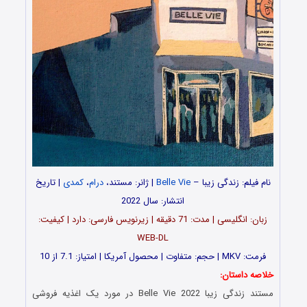
نام فیلم: زندگی زیبا –
Belle Vie
| ژانر: مستند،
درام
،
کمدی
| تاریخ
انتشار: سال 2022
زبان: انگلیسی | مدت‌: 71 دقیقه | زیرنویس فارسی: دارد | کیفیت:
WEB-DL
فرمت: MKV | حجم: متفاوت | محصول آمریکا | امتیاز: 7.1 از 10
خلاصه داستان:
مستند زندگی زیبا Belle Vie 2022 در مورد یک اغذیه فروشی