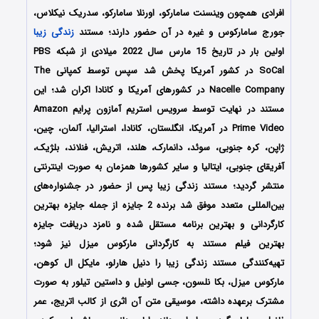
افرادی همچون وینسنت سامارکو، اورنلا سامارکو، سدریک نیکلاس،
جورج سامارکوس و غیره در آن حضور دارند؛ مستند
زندگی زیبا
اولین بار در تاریخ 15 مارس سال 2022 میلادی از شبکه PBS
SoCal در کشور آمریکا پخش شد سپس توسط کمپانی The
Nacelle Company در کشورهای آمریکا و کانادا اکران شد؛ این
مستند در نهایت توسط سرویس استریم آمازون پرایم Amazon
Prime Video در آمریکا، انگلستان، کانادا، استرالیا، آلمان، چین،
ژاپن، کره جنوبی، سوئد، دانمارک، هلند، اتریش، فنلاند، بلژیک،
آفریقای جنوبی، ایتالیا و سایر کشورها همزمان به صورت اینترنتی
منتشر گردید؛ مستند زندگی زیبا پس از حضور در جشنواره‌‌های
بین‌المللی متعدد موفق شد برنده 2 جایزه از جمله جایزه بهترین
کارگردانی و بهترین برنامه مستقل شده و نامزد دریافت جایزه
بهترین فیلم مستند به کارگردانی مارکوس میزل نیز شود؛
تهیه‌کنندگی مستند زندگی زیبا را دنیل هارلو، مایکل ال کوهن،
مارکوس میزل، بکا نلسون، جسی اونیل و داستین تیلور به صورت
مشترک برعهده داشته، موسیقی متن آن اثری از کالب اتریج، عمر