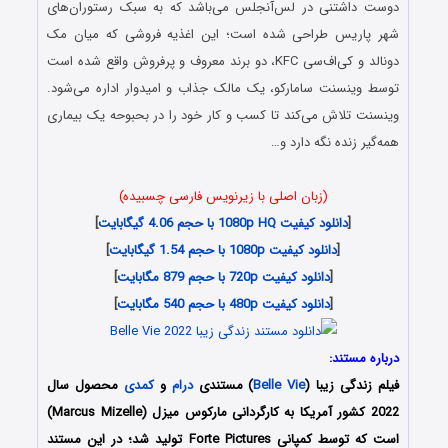
دوست داشتنی در لس‌آنجلس می‌باشد که به سبک رستوران‌های
شهر پاریس طراحی شده است؛ این اغذیه فروشی که میان مک
دونالد و کی‌اف‌سی KFC، دو برند معروف و پرفروش واقع شده است
توسط وینسنت سامارکو، یک مالک جذاب و امیدوار اداره می‌شود.
وینسنت تلاش می‌کند تا کسب و کار خود را در بحبوحه یک بیماری
همه‌گیر زنده نگه دارد و…
(زبان اصلی با زیرنویس فارسی چسبیده)
[
دانلود کیفیت 1080p HQ با حجم 4.06 گیگابایت
]
[
دانلود کیفیت 1080p با حجم 1.54 گیگابایت
]
[
دانلود کیفیت 720p با حجم 879 مگابایت
]
[
دانلود کیفیت 480p با حجم 540 مگابایت
]
درباره مستند:
فیلم زندگی زیبا (
Belle Vie
) مستندی
درام
و
کمدی
محصول سال
2022 کشور آمریکا به کارگردانی مارکوس میزل (Marcus Mizelle)
است که توسط کمپانی Forte Pictures تولید شد؛ در این مستند