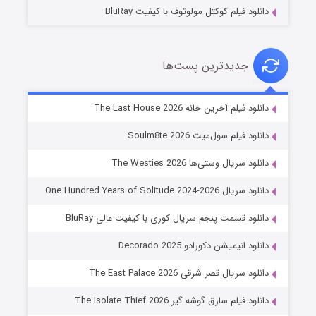
دانلود فیلم کوکتل مولوتوف با کیفیت BluRay
جدیدترین پست‌ها
شوگر فصل ۲
دانلود فیلم آخرین خانه The Last House 2026
۷ (زیرنویس)
قسمت
منتشر شد
دانلود فیلم سول‌میت Soulm8te 2026
دانلود سریال وستی‌ها The Westies 2026
دانلود سریال One Hundred Years of Solitude 2024-2026
دانلود قسمت پنجم سریال کوری با کیفیت عالی BluRay
دانلود انیمیشن دکورادو Decorado 2025
دانلود سریال قصر شرقی The East Palace 2026
خاندان اژدها فصل ۳
دانلود فیلم سارق گوشه گیر The Isolate Thief 2026
۶ (زیرنویس)
قسمت
منتشر شد