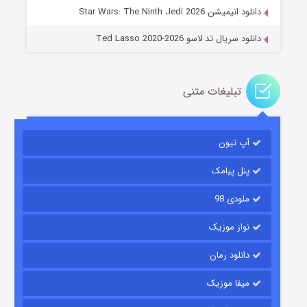
دانلود انیمیشن Star Wars: The Ninth Jedi 2026
دانلود سریال تد لاسو Ted Lasso 2020-2026
تبلیغات متنی
آپ تیون
جادوگری در مغولستان
۱۴ (زیرنویس)
قسمت
منتشر شد
پنل پیامک
ملودی 98
نواز موزیک
دانلود رمان
میفا موزیک