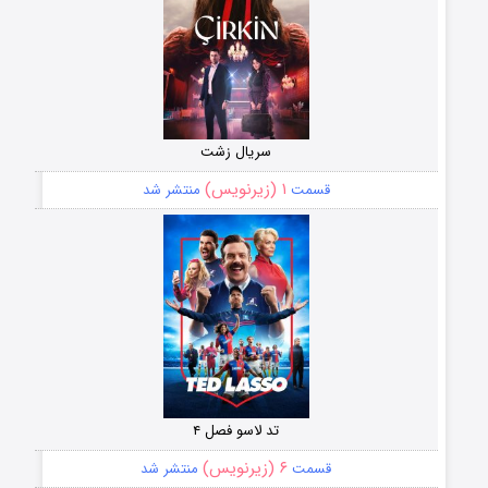
سریال زشت
۱ (زیرنویس)
قسمت
منتشر شد
تد لاسو فصل ۴
۶ (زیرنویس)
قسمت
منتشر شد