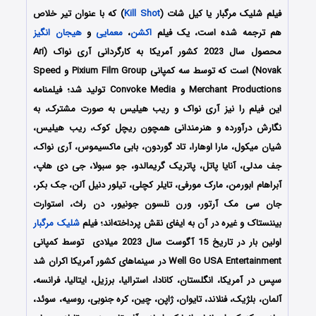
فیلم شلیک مرگبار یا کیل شات (
Kill Shot
) که با عنوان تیر خلاص
هم ترجمه شده است، یک فیلم
اکشن
،
معمایی
و
هیجان انگیز
محصول سال 2023 کشور آمریکا به کارگردانی آری نواک (Ari
Novak) است که توسط سه کمپانی Pixium Film Group و Speed
Merchant Productions و Convoke Media تولید شد؛ فیلمنامه
این فیلم را نیز آری نواک و ریب هیلیس به صورت مشترک، به
نگارش درآورده و هنرمندانی همچون ریچل کوک، ریب هیلیس،
شیان میکول، مارا اوهارا، تاد گوردون، بابی ماکسیموس، آری نواک،
جف مدلی، آنایا پاتل، پاتریک گریمالدو، جو سبولا، جی دی هاپ،
آبراهام ابورمن، مارک مورفی، تایلر کچلی، تیلور دنیل آلن، جک بکر،
جان سی مک آرتور، ورن نلسون جونیور، دن راث، استوارت
بیننستاک و غیره در آن به ایفای نقش پرداخته‌اند؛ فیلم
شلیک مرگبار
اولین بار در تاریخ 15 آگوست سال 2023 میلادی توسط کمپانی‌
Well Go USA Entertainment در سینماهای کشور آمریکا اکران شد
سپس در آمریکا، انگلستان، کانادا، استرالیا، برزیل، ایتالیا، فرانسه،
آلمان، بلژیک، فنلاند، تایوان، ژاپن، چین، کره جنوبی، روسیه، سوئد،