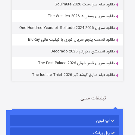
دانلود فیلم سول‌میت Soulm8te 2026
دانلود سریال وستی‌ها The Westies 2026
دانلود سریال One Hundred Years of Solitude 2024-2026
دانلود قسمت پنجم سریال کوری با کیفیت عالی BluRay
عملیات آپارتمان
دانلود انیمیشن دکورادو Decorado 2025
2 (زیرنویس)
قسمت
منتشر شد
دانلود سریال قصر شرقی The East Palace 2026
دانلود فیلم سارق گوشه گیر The Isolate Thief 2026
تبلیغات متنی
آپ تیون
مردگان متحرک: شهر مرده ۳
2 (زیرنویس)
قسمت
منتشر شد
پنل پیامک