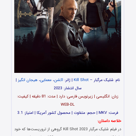
نام:
شلیک مرگبار –
Kill Shot
| ژانر:
اکشن
،
معمایی
،
هیجان انگیز
|
سال انتشار: 2023
زبان: انگلیسی | زیرنویس فارسی: دارد | مدت: 81 دقیقه | کیفیت:
WEB-DL
فرمت: MKV | حجم: متفاوت | محصول کشور آمریکا | امتیاز: 3.1
خلاصه داستان:
در فیلم شلیک مرگبار Kill Shot 2023 گروهی از تروریست‌ها که خود