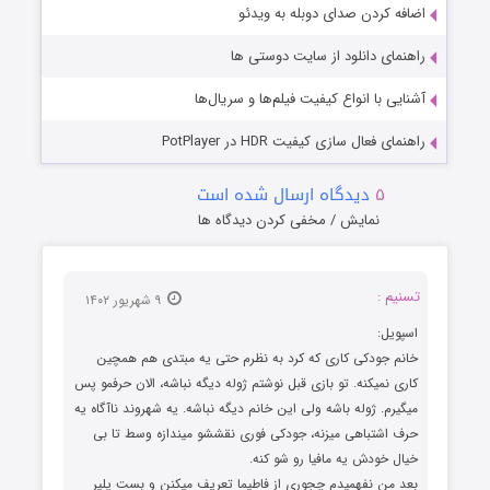
اضافه کردن صدای دوبله به ویدئو
راهنمای دانلود از سایت دوستی ها
آشنایی با انواع کیفیت فیلم‌ها و سریال‌ها
راهنمای فعال سازی کیفیت HDR در PotPlayer
۵
دیدگاه ارسال شده است
نمایش / مخفی کردن دیدگاه ها
تسنیم :
۹ شهریور ۱۴۰۲
اسپویل:
خانم جودکی کاری که کرد به نظرم حتی یه مبتدی هم همچین
کاری نمیکنه. تو بازی قبل نوشتم ژوله دیگه نباشه، الان حرفمو پس
میگیرم. ژوله باشه ولی این خانم دیگه نباشه. یه شهروند ناآگاه یه
حرف اشتباهی میزنه، جودکی فوری نقششو میندازه وسط تا بی
خیال خودش یه مافیا رو شو کنه.
بعد من نفهمیدم چجوری از فاطیما تعریف میکنن و بست پلیر