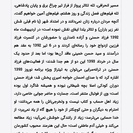
مسیر انحرافی، تله تئاتر پرواز از فراز تیر چراغ برق و پایان پادشاهی،
تله فیلم‌های فصل زندگی و روز هشتم، فیلم‌های آمین خواهیم گفت،
آنچه مردان درباره زنان نمی‌دانند و در امتداد شهر (با نام قبلی شش
نفر زیر باران) و تئاتر یلدا ایفای نقش نموده‌ است؛ در اردیبهشت ماه
1392 فرزاد حسنی و آزاده نامداری با حضورشان در کنسرت فرزاد
فرزین ازدواج خود را رسانه‌ای کردند و در 6 تیر 1392 به عقد هم
درآمدند و سید حسن خمینی عاقد آن‌ها بود؛ اما بعد از حدود یک
سال در خرداد 1393 این دو از هم جدا شدند؛ از فعالیت‌های فرزاد
حسنی در ترانه‌سرایی می‌توان به تیتراژ ویژه برنامه نوروز 1393
اشاره کرد که با صدای احسان خواجه امیری پخش شد؛ فرزاد حسنی
دوران کودکی اصلا بچه شیطانی نبوده و همیشه شاگرد اول بوده
است؛ وی از فوتبال متنفر است، جسارت و حاضر جوابی خاصی دارد،
زیاد اهل حساب و کتاب نیست و ولخرجی‌اش را همه می‌دانند؛ او
احترام به دیگران و حتی کوچکتر از خود را هیچ گاه از یاد نمی‌برد؛ از
خدا حسابی می‌ترسد؛ زیاد از رانندگی خوشش نمی‌آید؛ زیاد مطالعه
می‌کند و خیلی آدم عاطفی است؛ حال این هنرمند محبوب کشورمان