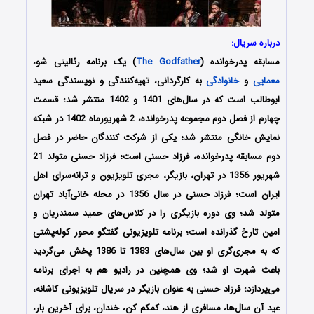
درباره سریال:
مسابقه پدرخوانده (
The Godfather
) یک برنامه رئالیتی شو،
معمایی
و
خانوادگی
به کارگردانی، تهیه‌کنندگی و نویسندگی سعید
ابوطالب است که در سال‌های 1401 و 1402 منتشر شد؛ قسمت
چهارم از فصل دوم مجموعه پدرخوانده، 2 شهریورماه 1402 در شبکه
نمایش خانگی منتشر شد؛ یکی از شرکت کنندگان حاضر در فصل
دوم مسابقه پدرخوانده، فرزاد حسنی است؛ فرزاد حسنی متولد 21
شهریور 1356 در تهران، بازیگر، مجری تلویزیون و ترانه‌سرای اهل
ایران است؛ فرزاد حسنی در سال 1356 در محله خانی‌آباد تهران
متولد شد؛ وی دوره بازیگری را در کلاس‌های حمید سمندریان و
امین تارخ گذرانده‌ است؛ برنامه تلویزیونی گفتگو محور کوله‌پشتی
که به مجری‌گری او بین سال‌های 1383 تا 1386 پخش می‌گردید
باعث شهرت او شد؛ وی همچنین در رادیو هم به اجرای برنامه
می‌پردازد؛ فرزاد حسنی به‌ عنوان بازیگر در سریال تلویزیونی کاشانه،
عید آن سال‌ها، مسافری از هند، کمکم کن، خندان، برای آخرین بار،