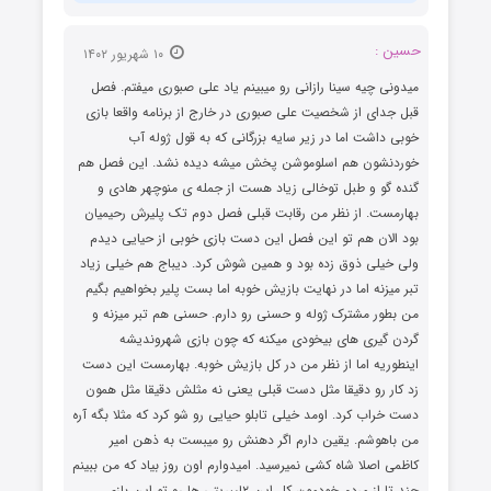
حسین :
۱۰ شهریور ۱۴۰۲
میدونی چیه سینا رازانی رو میبینم یاد علی صبوری میفتم. فصل
قبل جدای از شخصیت علی صبوری در خارج از برنامه واقعا بازی
خوبی داشت اما در زیر سایه بزرگانی که به قول ژوله آب
خوردنشون هم اسلوموشن پخش میشه دیده نشد. این فصل هم
گنده گو و طبل توخالی زیاد هست از جمله ی منوچهر هادی و
بهارمست. از نظر من رقابت قبلی فصل دوم تک پلیرش رحیمیان
بود الان هم تو این فصل این دست بازی خوبی از حیایی دیدم
ولی خیلی ذوق زده بود و همین شوش کرد. دیباج هم خیلی زیاد
تبر میزنه اما در نهایت بازیش خوبه اما بست پلیر بخواهیم بگیم
من بطور مشترک ژوله و حسنی رو دارم. حسنی هم تبر میزنه و
گردن گیری های بیخودی میکنه که چون بازی شهروندیشه
اینطوریه اما از نظر من در کل بازیش خوبه. بهارمست این دست
زد کار رو دقیقا مثل دست قبلی یعنی نه مثلش دقیقا مثل همون
دست خراب کرد. اومد خیلی تابلو حیایی رو شو کرد که مثلا بگه آره
من باهوشم. یقین دارم اگر دهنش رو میبست به ذهن امیر
کاظمی اصلا شاه کشی نمیرسید. امیدوارم اون روز بیاد که من ببینم
چند تا از مردم خودمون کل این ۲لیبریتی ها رو تو این بازی