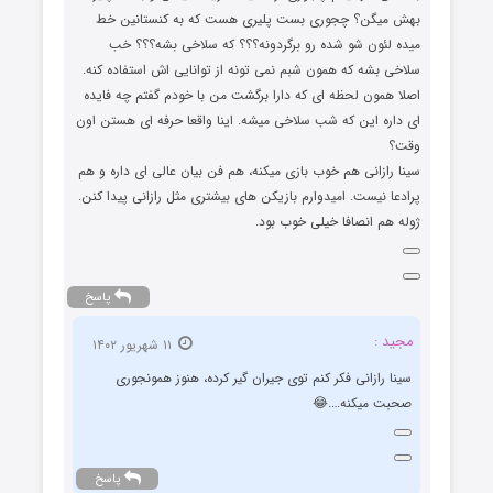
بهش میگن؟ چجوری بست پلیری هست که به کنستانین خط
میده لئون شو شده رو برگردونه؟؟؟ که سلاخی بشه؟؟؟ خب
سلاخی بشه که همون شبم نمی تونه از توانایی اش استفاده کنه.
اصلا همون لحظه ای که دارا برگشت من با خودم گفتم چه فایده
ای داره این که شب سلاخی میشه. اینا واقعا حرفه ای هستن اون
وقت؟
سینا رازانی هم خوب بازی میکنه، هم فن بیان عالی ای داره و هم
پرادعا نیست. امیدوارم بازیکن های بیشتری مثل رازانی پیدا کنن.
ژوله هم انصافا خیلی خوب بود.
پاسخ
مجید :
۱۱ شهریور ۱۴۰۲
سینا رازانی فکر کنم توی جیران گیر کرده، هنوز همونجوری
صحبت میکنه….😂
پاسخ