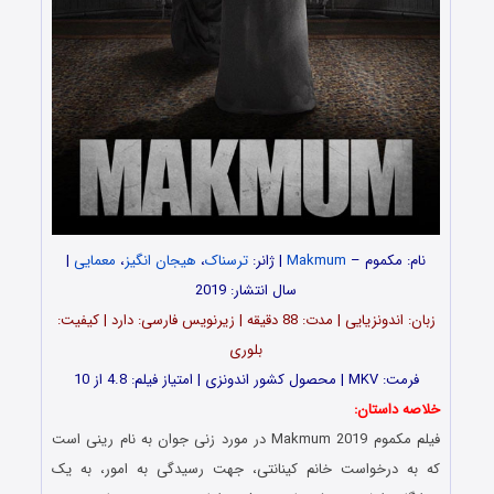
نام: مکموم –
Makmum
| ژانر:
ترسناک
،
هیجان انگیز
،
معمایی
|
سال انتشار: 2019
زبان: اندونزیایی | مدت‌: 88 دقیقه | زیرنویس فارسی: دارد | کیفیت:
بلوری
فرمت: MKV | محصول کشور اندونزی | امتیاز فیلم: 4.8 از 10
خلاصه داستان:
فیلم مکموم Makmum 2019 در مورد زنی جوان به نام رینی است
که به درخواست خانم کینانتی، جهت رسیدگی به امور، به یک