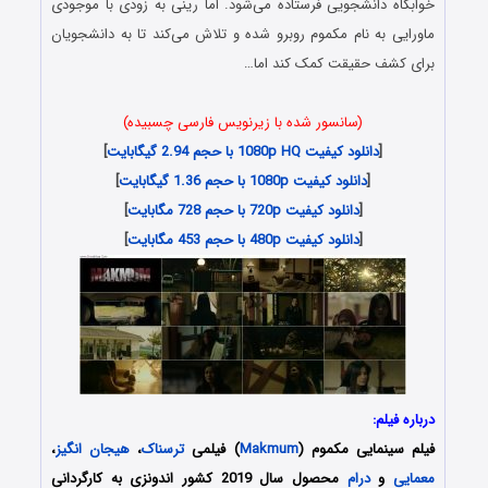
خوابگاه دانشجویی فرستاده می‌شود. اما رینی به زودی با موجودی
ماورایی به نام مکموم روبرو شده و تلاش می‌کند تا به دانشجویان
برای کشف حقیقت کمک کند اما…
(سانسور شده با زیرنویس فارسی چسبیده)
[
دانلود کیفیت 1080p HQ با حجم 2.94 گیگابایت
]
[
دانلود کیفیت 1080p با حجم 1.36 گیگابایت
]
[
دانلود کیفیت 720p با حجم 728 مگابایت
]
[
دانلود کیفیت 480p با حجم 453 مگابایت
]
درباره فیلم:
فیلم سینمایی مکموم (
Makmum
) فیلمی
ترسناک
،
هیجان انگیز
،
معمایی
و
درام
محصول سال 2019 کشور اندونزی به کارگردانی