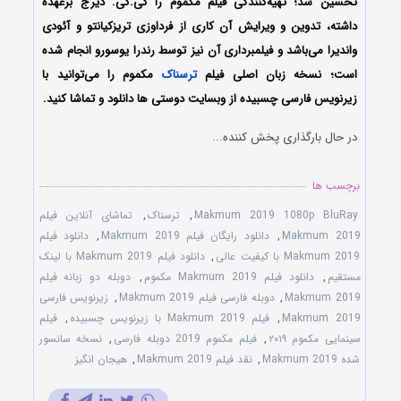
تحسین شد؛ تهیه‌کنندگی فیلم مکموم را کی.کی. دیرج برعهده
داشته، تدوین و ویرایش آن کاری از فرداوزی تریزکیانتو و آئودی
واندیرا می‌باشد و فیلمبرداری آن نیز توسط رندرا یوسورو انجام شده
است؛ نسخه زبان اصلی فیلم
ترسناک
مکموم را می‌توانید با
زیرنویس فارسی چسبیده از وبسایت دوستی ها دانلود و تماشا کنید.
در حال بارگذاری پخش کننده...
برچسب ها
Makmum 2019 1080p BluRay
,
ترسناک
,
تماشای آنلاین فیلم
Makmum 2019
,
دانلود رایگان فیلم Makmum 2019
,
دانلود فیلم
Makmum 2019 با کیفیت عالی
,
دانلود فیلم Makmum 2019 با لینک
مستقیم
,
دانلود فیلم Makmum 2019 مکموم
,
دوبله دو زبانه فیلم
Makmum 2019
,
دوبله فارسی فیلم Makmum 2019
,
زیرنویس فارسی
Makmum 2019
,
فیلم Makmum 2019 با زیرنویس چسبیده
,
فیلم
سینمایی مکموم ۲۰۱۹
,
فیلم مکموم 2019 دوبله فارسی
,
نسخه سانسور
شده Makmum 2019
,
نقد فیلم Makmum 2019
,
هیجان انگیز