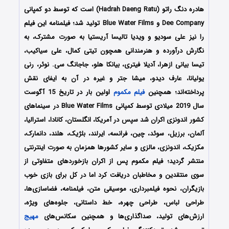
هادره دنگ راتو (Hadrah Daeng Ratu) است که توسط دو کمپانی
Dee Company و Blue Water Films تولید شد؛ فیلمنامه این فیلم
را نیز علی سودیو و ویدیا تالیسا آریستیا به صورت مشترک، به
نگارش درآورده و هنرمندانی همچون تیتی کمال، علی سیاکیب،
تیسا بیانی ازهرا، آدیلا فیتری، بیانکا هلو، جاجانگ سی. نوئر، رنی
یولیانا، عارف دیدو، میشا جتر و غیره در آن به ایفای نقش
پرداخته‌اند؛ همچنین
فیلم
مکموم
اولین
بار در تاریخ 15 آگوست
سال 2019 میلادی توسط کمپانی Blue Water Films در سینماهای
کشور اندونزی اکران شد سپس در آمریکا، انگلستان، کانادا، استرالیا،
آلمان، برزیل، سوئد، چین، فرانسه، ایرلند، بلژیک، هلند، دانمارک،
مکزیک، اندونزی، مالزی و سایر کشورها همزمان به صورت اینترنتی
منتشر گردید؛ فیلم مکموم پس از اکران بازخوردهای متفاوتی از
سوی منتقدین و مخاطبان دریافت کرد اما در کل برای بازی خوب
بازیگران، نحوه فیلمبرداری، موسیقی متن، فیلمنامه، فضاسازی‌ها،
طراحی لباس، طراحی چهره، خط داستانی، جلوه‌های ویژه،
ارزش‌های تولید، صداگذاری‌ها و همچنین سکانس‌های
مهیج