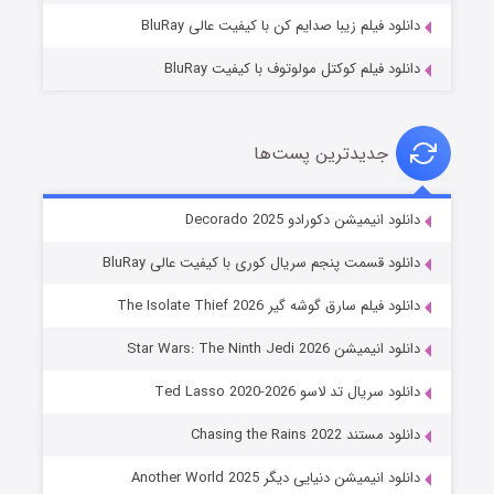
دانلود فیلم زیبا صدایم کن با کیفیت عالی BluRay
دانلود فیلم کوکتل مولوتوف با کیفیت BluRay
جدیدترین پست‌ها
خاندان اژدها فصل ۳
دانلود انیمیشن دکورادو Decorado 2025
۶ (زیرنویس)
قسمت
منتشر شد
دانلود قسمت پنجم سریال کوری با کیفیت عالی BluRay
دانلود فیلم سارق گوشه گیر The Isolate Thief 2026
دانلود انیمیشن Star Wars: The Ninth Jedi 2026
دانلود سریال تد لاسو Ted Lasso 2020-2026
دانلود مستند Chasing the Rains 2022
دانلود انیمیشن دنیایی دیگر Another World 2025
جادوگری در مغولستان