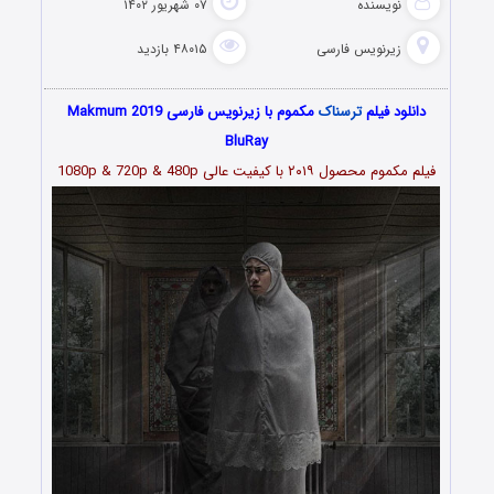
نویسنده
۰۷ شهریور ۱۴۰۲
زیرنویس فارسی
۴۸۰۱۵ بازدید
دانلود فیلم
ترسناک
مکموم با زیرنویس فارسی Makmum 2019
BluRay
فیلم مکموم محصول ۲۰۱۹ با کیفیت عالی 1080p & 720p & 480p