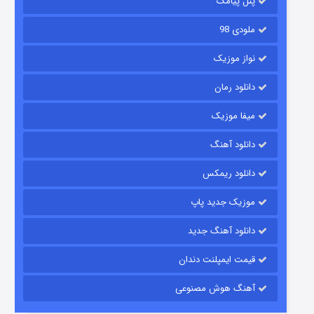
پنل پیامک
ملودی 98
نواز موزیک
دانلود رمان
میفا موزیک
دانلود آهنگ
شکست استوارت در نجات جهان
دانلود ریمکس
۷ (زیرنویس)
قسمت
منتشر شد
موزیک جدید پاپ
دانلود آهنگ جدید
قیمت ایمپلنت دندان
آهنگ هوش مصنوعی