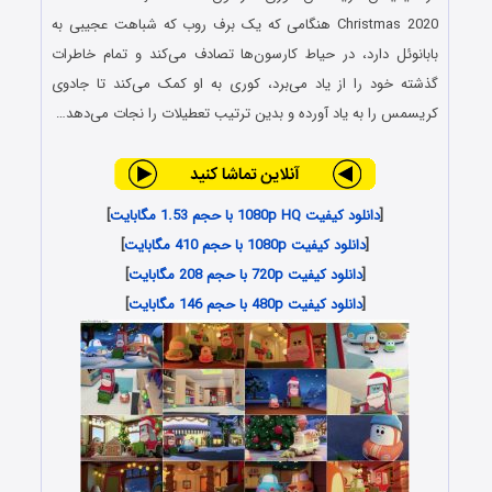
Christmas 2020
هنگامی که یک برف روب که شباهت عجیبی به
بابانوئل دارد، در حیاط کارسون‌ها تصادف می‌کند و تمام خاطرات
گذشته خود را از یاد می‌برد، کوری به او کمک می‌کند تا جادوی
کریسمس را به یاد آورده و بدین ترتیب تعطیلات را نجات می‌دهد…
[
دانلود کیفیت 1080p HQ با حجم 1.53 مگابایت
]
[
دانلود کیفیت 1080p با حجم 410 مگابایت
]
[
دانلود کیفیت 720p با حجم 208 مگابایت
]
[
دانلود کیفیت 480p با حجم 146 مگابایت
]