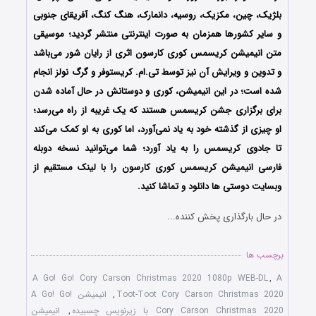
بلژیک، چین، مکزیک، روسیه، دانمارک، هنگ کنگ، آفریقای جنوبی
و سایر کشورها همزمان به صورت اینترنتی منتشر گردید؛ موسیقی
متن انیمیشن کریسمس کوری کارسون اثری از رایان شور می‌باشد
و تدوین و ویرایش آن نیز توسط تی.ام. کریستوفر و گرگ نولز انجام
شده است؛ در این انیمیشن، کوری و دوستانش در حال آماده شدن
برای برگزاری جشن کریسمس هستند که یک غریبه از راه می‌رسد؛
او چیزی از گذشته خود به یاد نمی‌آورد، اما کوری به او کمک می‌کند
تا جادوی کریسمس را به یاد آورد؛ شما می‌توانید نسخه دوبله
فارسی انیمیشن کریسمس کوری کارسون را با لینک مستقیم از
وبسایت دوستی ها دانلود و تماشا کنید.
در حال بارگذاری پخش کننده...
برچسب ها
A Go! Go! Cory Carson Christmas 2020 1080p WEB-DL
,
A
Toot-Toot Cory Carson Christmas 2020
,
انیمیشن A Go! Go!
Cory Carson Christmas 2020 با زیرنویس چسبیده
,
انیمیشن