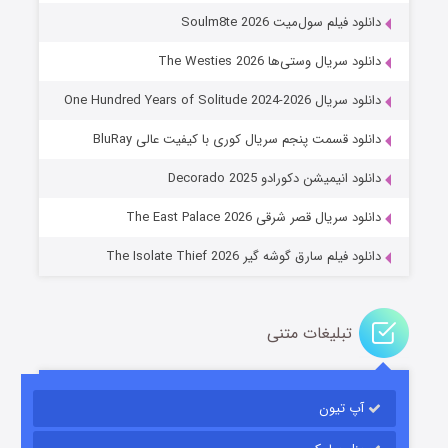
دانلود فیلم سول‌میت Soulm8te 2026
دانلود سریال وستی‌ها The Westies 2026
دانلود سریال One Hundred Years of Solitude 2024-2026
دانلود قسمت پنجم سریال کوری با کیفیت عالی BluRay
عملیات آپارتمان
دانلود انیمیشن دکورادو Decorado 2025
۲ (زیرنویس)
قسمت
منتشر شد
دانلود سریال قصر شرقی The East Palace 2026
دانلود فیلم سارق گوشه گیر The Isolate Thief 2026
تبلیغات متنی
آپ تیون
مردگان متحرک: شهر مرده ۳
۲ (زیرنویس)
قسمت
منتشر شد