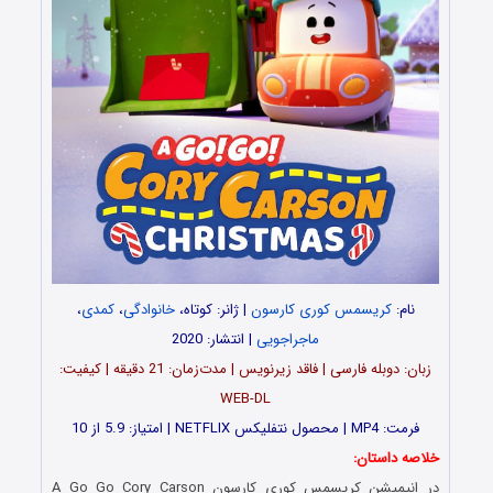
نام:
کریسمس کوری کارسون
| ژانر: کوتاه،
خانوادگی
،
کمدی
،
ماجراجویی
| انتشار: 2020
زبان: دوبله فارسی | فاقد زیرنویس | مدت‌زمان: 21 دقیقه | کیفیت:
WEB-DL
فرمت: MP4 | محصول نتفلیکس NETFLIX | امتیاز: 5.9 از 10
خلاصه داستان:
در انیمیشن
کریسمس کوری کارسون
A Go Go Cory Carson