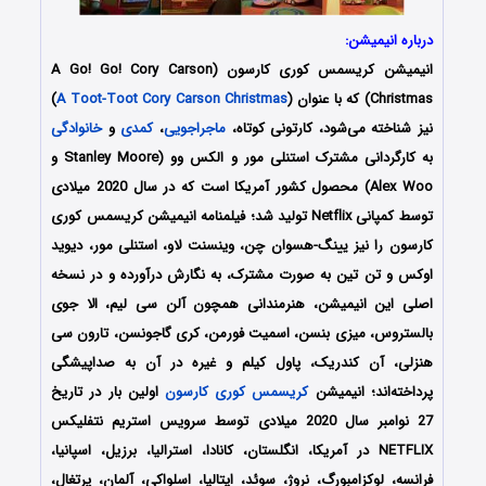
درباره انیمیشن:
انیمیشن کریسمس کوری کارسون
(A Go! Go! Cory Carson
Christmas) که با عنوان (
A Toot-Toot Cory Carson Christmas
)
نیز شناخته می‌شود، کارتونی کوتاه،
ماجراجویی
،
کمدی
و
خانوادگی
به کارگردانی مشترک استنلی مور و الکس وو (Stanley Moore و
Alex Woo) محصول کشور آمریکا است که در سال 2020 میلادی
توسط کمپانی Netflix تولید شد؛ فیلمنامه انیمیشن کریسمس کوری
کارسون را نیز یینگ-هسوان چن، وینسنت لاو، استنلی مور، دیوید
اوکس و تن تین به صورت مشترک، به نگارش درآورده‌‌‌‌‌‌ و در نسخه
اصلی این انیمیشن، هنرمندانی همچون آلن سی لیم، الا جوی
بالستروس، میزی بنسن، اسمیت فورمن، کری گاجونسن، تارون سی
هنزلی، آن کندریک، پاول کیلم و غیره در آن به صداپیشگی
پرداخته‌اند؛ انیمیشن
کریسمس کوری کارسون
اولین بار در تاریخ
27 نوامبر سال 2020 میلادی توسط سرویس استریم نتفلیکس
NETFLIX در آمریکا، انگلستان، کانادا، استرالیا، برزیل، اسپانیا،
فرانسه، لوکزامبورگ، نروژ، سوئد، ایتالیا، اسلواکی، آلمان، پرتغال،