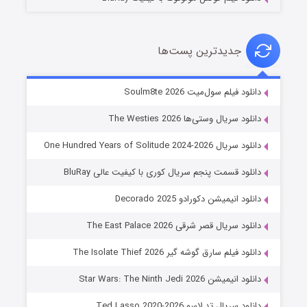
جدیدترین پست‌ها
خاندان اژدها فصل ۳
دانلود فیلم سول‌میت Soulm8te 2026
۶ (زیرنویس)
قسمت
منتشر شد
دانلود سریال وستی‌ها The Westies 2026
دانلود سریال One Hundred Years of Solitude 2024-2026
دانلود قسمت پنجم سریال کوری با کیفیت عالی BluRay
دانلود انیمیشن دکورادو Decorado 2025
دانلود سریال قصر شرقی The East Palace 2026
دانلود فیلم سارق گوشه گیر The Isolate Thief 2026
جادوگری در مغولستان
دانلود انیمیشن Star Wars: The Ninth Jedi 2026
۱۴ (زیرنویس)
قسمت
منتشر شد
دانلود سریال تد لاسو Ted Lasso 2020-2026