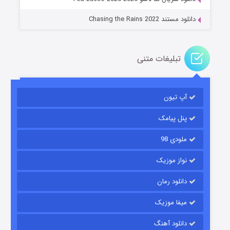
دانلود مستند Chasing the Rains 2022
تبلیغات متنی
آپ تیون
باب اسفنجی فصل ۱۷
۶ (زیرنویس)
قسمت
منتشر شد
پنل پیامک
ملودی 98
نواز موزیک
دانلود رمان
میفا موزیک
دانلود آهنگ