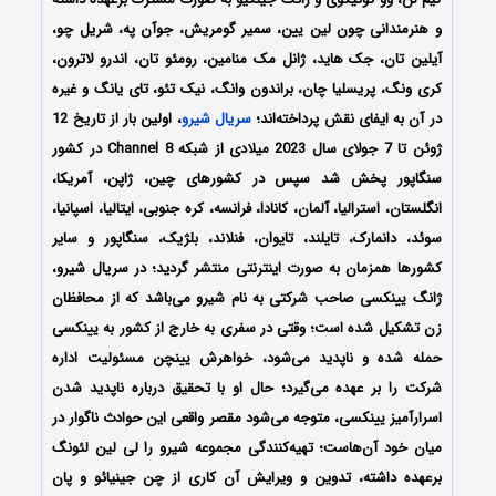
و هنرمندانی چون لین یین، سمیر گومریش، جوآن په، شریل چو،
آیلین تان، جک هاید، ژانل مک منامین، رومئو تان، اندرو لاترون،
کری ونگ، پریسلیا چان، براندون وانگ، نیک تئو، تای یانگ و غیره
در آن به ایفای نقش پرداخته‌اند؛
سریال شیرو
، اولین بار از تاریخ 12
ژوئن تا 7 جولای سال 2023 میلادی از شبکه‌ Channel 8 در کشور
سنگاپور پخش شد سپس در کشورهای چین، ژاپن، آمریکا،
انگلستان، استرالیا، آلمان، کانادا، فرانسه، کره جنوبی، ایتالیا، اسپانیا،
سوئد، دانمارک، تایلند، تایوان، فنلاند، بلژیک، سنگاپور و سایر
کشورها همزمان به صورت اینترنتی منتشر گردید؛ در سریال شیرو،
ژانگ یینکسی صاحب شرکتی به نام شیرو می‌باشد که از محافظان
زن تشکیل شده است؛ وقتی در سفری به خارج از کشور به یینکسی
حمله شده و ناپدید می‌شود، خواهرش یینچن مسئولیت اداره
شرکت را بر عهده می‌گیرد؛ حال او با تحقیق درباره ناپدید شدن
اسرارآمیز یینکسی، متوجه می‌شود مقصر واقعی این حوادث ناگوار در
میان خود آن‌هاست؛ تهیه‌کنندگی مجموعه شیرو را لی لین لئونگ
برعهده داشته، تدوین و ویرایش آن کاری از چن جینیائو و پان