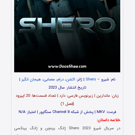
نام: شیرو –
Shero
| ژانر:
اکشن
،
درام
،
معمایی
،
هیجان انگیز
|
تاریخ انتشار: سال 2023
زبان: ماندارین | زیرنویس فارسی: دارد | تعداد قسمت‌‌‌‌ها: 20 اپیزود
(فصل 1)
فرمت: MKV | پخش از شبکه Channel 8 سنگاپور | امتیاز: N/A
خلاصه داستان:
در سریال شیرو Shero 2023 ژانگ یینچن و ژانگ یینکسی