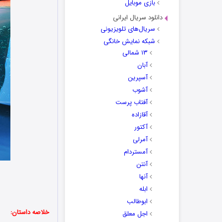
بازی موبایل
دانلود سریال ایرانی
سریال‌های تلویزیونی
شبکه نمایش خانگی
۱۳ شمالی
آبان
آسپرین
آشوب
آفتاب پرست
آقازاده
آکتور
آمرلی
آمستردام
آنتن
آنها
ابله
ابوطالب
خلاصه داستان:
اجل معلق