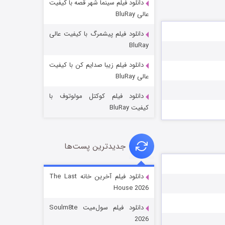
دانلود فیلم سینما شهر قصه با کیفیت
عالی BluRay
دانلود فیلم پیشمرگ با کیفیت عالی
BluRay
دانلود فیلم زیبا صدایم کن با کیفیت
خاندان اژدها فصل ۳
عالی BluRay
6 (زیرنویس)
قسمت
منتشر شد
دانلود فیلم کوکتل مولوتوف با
کیفیت BluRay
جدیدترین پست‌ها
دانلود فیلم آخرین خانه The Last
House 2026
جادوگری در مغولستان
دانلود فیلم سول‌میت Soulm8te
14 (زیرنویس)
قسمت
منتشر شد
2026