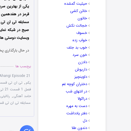
حیثیت گمشده
یکی از بهترین سریا
خائن کشی
قرمز در هفدهمین ج
خاتون
خجالت نکش
صبح در شبکه نما
خسوف
وبسایت دوستی ها دا
خواب زده
خوب بد جلف
در حال بارگذاری پخ
خون سرد
دادزن
برچسب ها
داریوش
hangi Episode 21
داوینچیز
یکم
,
تی ان تی قسمت 21 با کیفیت p
دختران کوچه غم
فصل 1 قسمت 21 تی ان تی
در انتهای شب
حامد آهنگی
,
رئالیت
دراکولا
مسابقه تی ان تی ق
دست به مهره
دفتر یادداشت
دل
دندون طلا