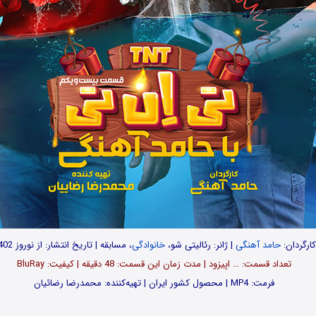
کارگردان:
حامد آهنگی
| ژانر: رئالیتی شو،
خانوادگی
، مسابقه | تاریخ انتشار: از نوروز 1402
تعداد قسمت‌: … اپیزود | مدت زمان این قسمت: 48 دقیقه | کیفیت: BluRay
فرمت: MP4 | محصول کشور ایران | تهیه‌کننده: محمدرضا رضائیان