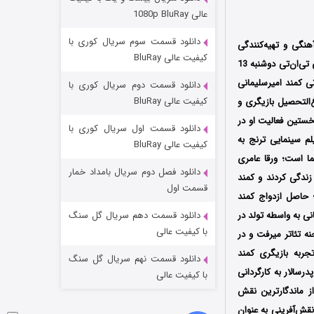
عملیات آپارتمان
عالی 1080p BluRay
2 (زیرنویس)
قسمت
منتشر شد
دانلود قسمت سوم سریال کوری با
هنگی و تهیه‌کنندگی
کیفیت عالی BluRay
محمدرضا رضائیان است که از نوروز 1402 در شبکه نمایش خانگی پخش شد؛ قسمت بیستم رئالیتی‌شوی تی‌ان‌تی دوشنبه 13
‌تی کمند امیرسلیمانی
دانلود قسمت دوم سریال کوری با
کیفیت عالی BluRay
ست؛ وی فارغ‌التحصیل بازیگری و
امی در سال 1376 است؛ بازی در نمایش سنجاب‌ها در سن 7 سالگی نخستین فعالیت او در
دانلود قسمت اول سریال کوری با
د؛ کمند امیرسلیمانی در سال 1360 به تلویزیون آمد و در سال 1365 در فیلم سینمایی ترنج به
کیفیت عالی BluRay
ا است؛ ورقا عامری
دانلود فصل دوم سریال بامداد خمار
ندگی کردند و کمند
مردگان متحرک: شهر مرده ۳
قسمت اول
 حاصل ازدواج کمند
2 (زیرنویس)
قسمت
منتشر شد
نی به واسطه تولد در
دانلود قسمت دهم سریال گل سنگ
با کیفیت عالی
خانواده‌ای هنرمند خیلی زود به سمت بازیگری سوق پیدا کرد و از همان دوران کودکی با پدرش روی صحنه تئاتر می‎رفت و در
در نمایش سنجاب‌ها در سن 7 سالگی اولین تجربه بازیگری کمند
دانلود قسمت نهم سریال گل سنگ
اه یافت؛ سریال پدرسالار به کارگردانی
با کیفیت عالی
یکی از ماندگارترین نقش
نقش‌آفرینی به عنوان