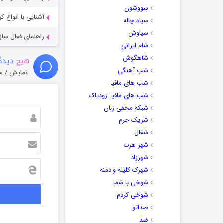
سووشون
آشنایی با انواع ک
سیاه چاله
سیاوش
راهنمای فعال سازی کیفیت R
شام ایرانی
شاهگوش
هیچ
دیدگا
شب آهنگی
نمایش / م
شب های مافیا
شب های مافیا: زودیاک
شبکه مخفی زنان
شریک جرم
شغال
شهر هرت
شهرزاد
شهرک کلیله و دمنه
شوخی با شما
شوخی کردم
صداتو
ضد