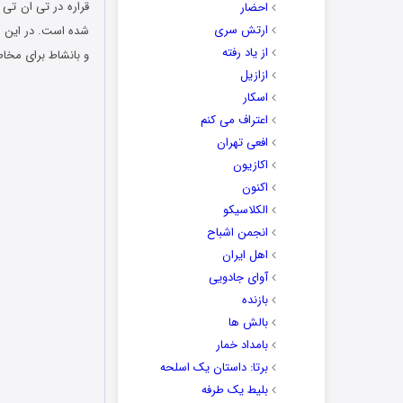
قراره در تی ان تی
احضار
ارتش سری
شده است. در این م
از یاد رفته
و بانشاط برای مخا
ازازیل
اسکار
اعتراف می کنم
افعی تهران
اکازیون
اکنون
الکلاسیکو
انجمن اشباح
اهل ایران
آوای جادویی
بازنده
بالش ها
بامداد خمار
برتا: داستان یک اسلحه
بلیط یک‌‌ طرفه