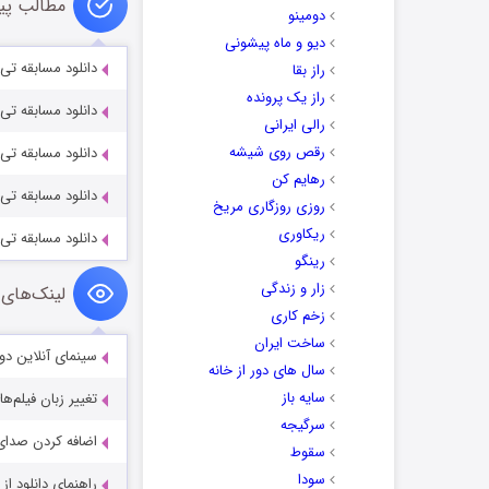
مطالب پی
دومینو
دیو و ماه پیشونی
دانلود مسابقه تی ا
راز بقا
راز یک پرونده
دانلود مسابقه تی ا
رالی ایرانی
رقص روی شیشه
دانلود مسابقه تی ان
رهایم کن
دانلود مسابقه تی ان 
روزی روزگاری مریخ
ریکاوری
دانلود مسابقه تی ان 
رینگو
زار و زندگی
لینک‌های 
زخم کاری
ساخت ایران
سینمای آنلاین دو
سال های دور از خانه
سایه باز
تغییر زبان فیلم‌ها
سرگیجه
اضافه کردن صدای 
سقوط
سودا
راهنمای دانلود ا