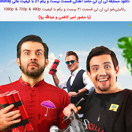
دانلود مسابقه تی ان تی حامد آهنگی قسمت بیست و یکم 21 با کیفیت عالی BluRay
رئالیتی‌شو تی ان تی قسمت ۲۱ بیست و یکم با کیفیت 1080p & 720p & 480p
(با حضور امیر کاظمی و عبدالله روا)