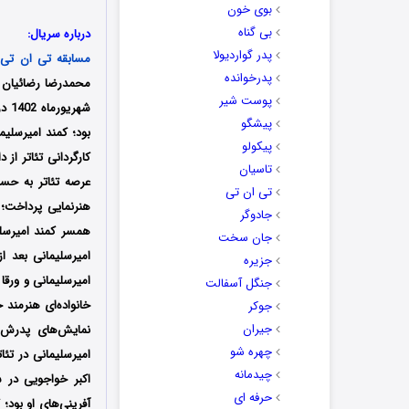
بوی خون
بی گناه
درباره سریال:
پدر گواردیولا
مسابقه تی ان تی
(l
پدرخوانده
پوست شیر
شهر
پیشگو
پیکولو
تاسیان
تی ان تی
هنرنمایی پرداخت؛ 
جادوگر
همسر کمند امیرسلی
جان سخت
امیرسلیمانی بعد ا
جزیره
امیرسلیمانی و ورقا
جنگل آسفالت
جوکر
جیران
چهره شو
چیدمانه
حرفه ای
آفرینی‌های او بود؛