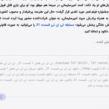
ل‌های او یاد نکند؛ کمند امیرسلیمانی در سینما هم موفق بود؛ او برای بازی قابل قبو
شنواره فیلم فجر مورد تقدیر قرار گرفت؛ حال این هنرمند پرطرفدار و محبوب کشور
یش خانگی پخش می‌شود؛
مسابقه تی ان تی قسمت 21
را می‌توانید به صورت قانون
نلود و تماشا کنید.
ش کننده...
TNT Hamed A
,
Download TNT S01E21
,
تی ان تی فصل 1 قسمت 21
,
تی ان تی ف
1080
,
دانلود تی ان تی قسمت 21
,
دانلود سریال تی ان تی فصل 1 قسمت بیست و یکم
,
دانلود قسمت 21 مسابقه تی ان تی
,
دانلود قسمت بیست و یکم تی ان تی
,
دانل
ی شوی تی ان تی
,
قسمت 21 رئالیتی شو تی ان تی
,
قسمت جدید تی ان تی
,
قسمت جدی
سمت بیست و یکم