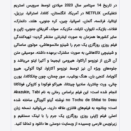
در تاریخ 14 سپتامبر سال 2023 میلادی توسط سرویس استریم
نتفلیکس NETFLIX در آمریکا، انگلستان، کانادا، استرالیا، برزیل،
ایتالیا، فرانسه، آلمان، اسپانیا، چین، کره جنوبی، هلند، دانمارک،
فنلاند، بلژیک، تایوان، تایلند، مکزیک، سوئد، آفریقای جنوبی، ژاپن و
سایر کشورها همزمان به صورت اینترنتی منتشر گردید؛ تهیه‌کنندگی
فیلم روزی روزگاری یک جرم را شینزو ماتسوهاشی، موتوی ساساکی
و شینیچی تاکاهاشی به صورت مشترک برعهده داشته، موسیقی متن
آن اثری از نوزومو آراکاوا، هیرومی ایجیما و آکیرا ایتو می‌باشد و
جلوه‌های ویژه آن نیز توسط نوزومو آکازاوا، کوتا آئوکی، هیرو
آئویاما، کنجی بان، هنگ بونلیب، سور چمنان، چون چانکاکادا، یورن
چانی، ورت چانتریا، سادیپا چینتانا، هیراکو فوکودا و کازوکی فوتاکاتا
انجام شده است؛ این فیلم براساس رمانی به نام Akazukin, Tabi
no Tochu de Shitai to Deau نوشته آیتو آئویاگی ساخته شده
است؛ چنانچه به فیلم‌های فانتزی علاقه دارید، می‌توانید نسخه زبان
اصلی فیلم ژاپنی روزی روزگاری یک جرم را با ‌لینک مستقیم و
زیرنویس فارسی چسبیده از وبسایت دوستی ها دانلود و تماشا کنید.