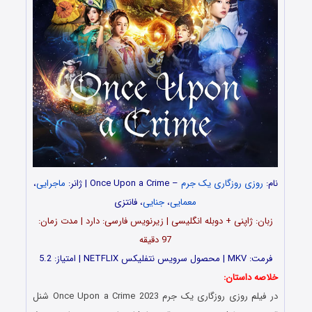
نام:
روزی روزگاری یک جرم
–
Once Upon a Crime | ژانر:
ماجرایی
،
معمایی
،
جنایی
، فانتزی
زبان: ژاپنی + دوبله انگلیسی | زیرنویس فارسی: دارد | مدت زمان:
97 دقیقه
فرمت: MKV | محصول سرویس نتفلیکس NETFLIX | امتیاز: 5.2
خلاصه داستان:
در فیلم
روزی روزگاری یک جرم
Once Upon a Crime 2023 شنل