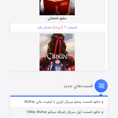
عشق احتمالی
۶ (دوبله)
قسمت
منتشر شد
قسمت‌های جدید
سریال زشت
۵ (زیرنویس)
قسمت
منتشر شد
دانلود قسمت پنجم سریال کوری با کیفیت عالی BluRay
دانلود قسمت اول سریال اعتراف میکنم 1080p BluRay