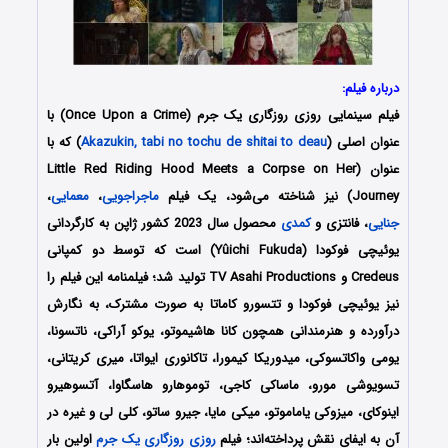
درباره فیلم:
فیلم سینمایی
روزی روزگاری یک جرم
(Once Upon a Crime) با
عنوان اصلی (
Akazukin, tabi no tochu de shitai to deau
) که با
عنوان (Little Red Riding Hood Meets a Corpse on Her
Journey) نیز شناخته می‌شود، یک فیلم
ماجراجویی
،
معمایی
،
جنایی
، فانتزی و
کمدی
محصول سال 2023 کشور ژاپن به کارگردانی
یوئیچی فوکودا (Yûichi Fukuda) است که توسط دو کمپانی‌
Credeus و TV Asahi Productions تولید شد؛ فیلمنامه این فیلم را
نیز یوئیچی فوکودا و تتسورو کاماتا به صورت مشترک، به نگارش
درآورده و هنرمندانی همچون کانا هاشیموتو، یوکو آراکی، ناتسونا،
یومی واکاتسوکی، میدوریکا کیمورا، تاکانوری ایواتا، میری کریتانی،
تسویوشی مورو، ماساکی کاجی، توموهارو هاسگاوا، آتسوهیرو
اینوکای، میزوکی یاماموتو، میکی مایا، جیرو ساتو، کلی لی و غیره در
آن به ایفای نقش پرداخته‌اند؛ فیلم
روزی روزگاری یک جرم
اولین بار