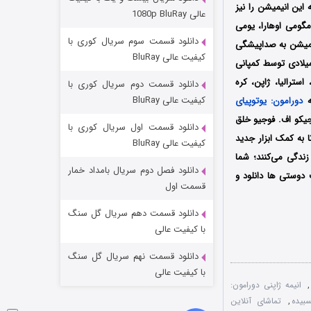
مردگان متحرک: شهر مرده ۳
 تولید و منتشر شد؛ فیلمنامه این انیمیشن را نیز
عالی 1080p BluRay
مگومی اوهارا، یومی
2 (زیرنویس)
قسمت
منتشر شد
دانلود قسمت سوم سریال کوری با
انیمیشن به صداپیشگی
کیفیت عالی BluRay
‌اند؛ همچنین انیمیشن دورامون: یوتوپیای آسمانی نوبیتا اولین بار در تاریخ 3 مارس سال 2023 میلادی توسط کمپانی
ا، استرالیا، ژاپن، کره
دانلود قسمت دوم سریال کوری با
کیفیت عالی BluRay
ه
دورامون: یوتوپیای
 Doraemon می‌باشد که توسط فوجیکو اف. فوجیو خلق
دانلود قسمت اول سریال کوری با
 به کمک ابزار جدید
کیفیت عالی BluRay
زندگی می‌کنند؛ شما
دانلود فصل دوم سریال بامداد خمار
 دوستی ها دانلود و
شکست استوارت در نجات جهان
قسمت اول
7 (زیرنویس)
قسمت
منتشر شد
دانلود قسمت دهم سریال گل سنگ
با کیفیت عالی
دانلود قسمت نهم سریال گل سنگ
با کیفیت عالی
,
انیمه ژاپنی دورامون:
,
تماشای آنلاین