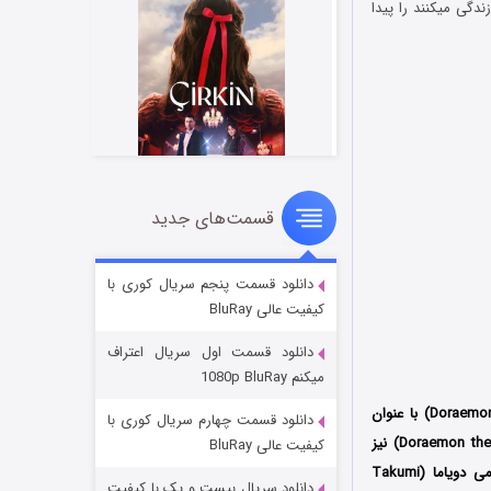
جدید و خارق‌العاده استفاده می‌کنند تا یوتوپیا، سرزمینی در آسمان که همه در آن با شادی و خوشبختی زندگی می‎کنند را پیدا
قسمت‌های جدید
سریال زشت
2 (زیرنویس)
قسمت
منتشر شد
دانلود قسمت پنجم سریال کوری با
کیفیت عالی BluRay
دانلود قسمت اول سریال اعتراف
میکنم 1080p BluRay
انیمه دورامون: یوتوپیای آسمانی نوبیتا یا دورایمون: یوتوپیای آسمانی نوبیتا (Doraemon: Nobita’s Sky Utopia) با عنوان
دانلود قسمت چهارم سریال کوری با
) که با عنوان (Doraemon the Movie: Nobita’s Sky Utopia) نیز
کیفیت عالی BluRay
و فانتزی محصول کشور ژاپن به کارگردانی تاکومی دویاما (Takumi
دانلود سریال بیست و یک با کیفیت