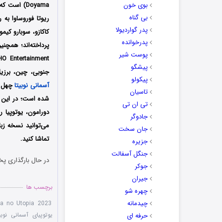
بوی خون
بی گناه
ریوتا فوروساوا به
پدر گواردیولا
کاکازو، سوبارو کیم
پدرخوانده
پوست شیر
پیشگو
جنوبی، چین، برزی
پیکولو
آسمانی نوبیتا
تاسیان
شده است؛ در این ا
تی ان تی
دورامون، یوتوپیا 
جادوگر
می‌توانید نسخه زبا
جان سخت
تماشا کنید.
جزیره
جنگل آسفالت
در حال بارگذاری پخ
جوکر
جیران
برچسب ها
چهره شو
چیدمانه
ra no Utopia 2023
یوتوپیای آسمانی نوبیتا 2023 دوبله 
حرفه ای