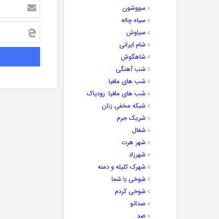
سووشون
سیاه چاله
سیاوش
شام ایرانی
شاهگوش
شب آهنگی
شب های مافیا
شب های مافیا: زودیاک
شبکه مخفی زنان
شریک جرم
شغال
شهر هرت
شهرزاد
شهرک کلیله و دمنه
شوخی با شما
شوخی کردم
صداتو
ضد