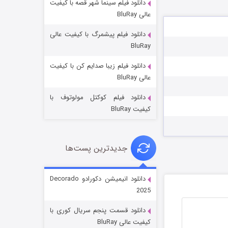
دانلود فیلم سینما شهر قصه با کیفیت
عالی BluRay
دانلود فیلم پیشمرگ با کیفیت عالی
BluRay
دانلود فیلم زیبا صدایم کن با کیفیت
جادوگری در مغولستان
عالی BluRay
14 (زیرنویس)
قسمت
منتشر شد
دانلود فیلم کوکتل مولوتوف با
کیفیت BluRay
جدیدترین پست‌ها
دانلود انیمیشن دکورادو Decorado
2025
باب اسفنجی فصل ۱۷
دانلود قسمت پنجم سریال کوری با
6 (زیرنویس)
قسمت
منتشر شد
کیفیت عالی BluRay