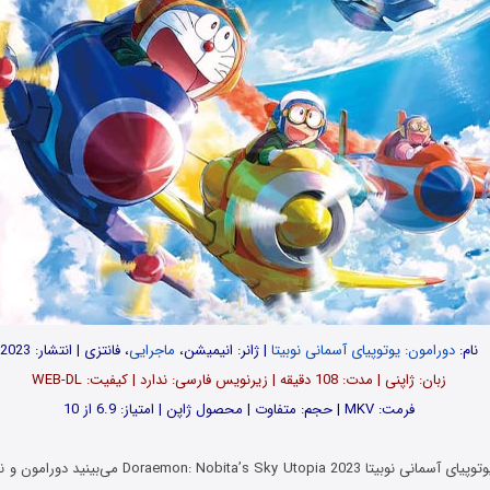
نام:
دورامون: یوتوپیای آسمانی نوبیتا
| ژانر: انیمیشن،
ماجرایی
، فانتزی | انتشار: 2023
زبان: ژاپنی | مدت‌: 108 دقیقه | زیرنویس فارسی: ندارد | کیفیت: WEB-DL
فرمت: MKV | حجم: متفاوت | محصول ژاپن | امتیاز: 6.9 از 10
در انیمه دورامون: یوتوپیای آسمانی نوبیتا ’s Sky Utopia 2023