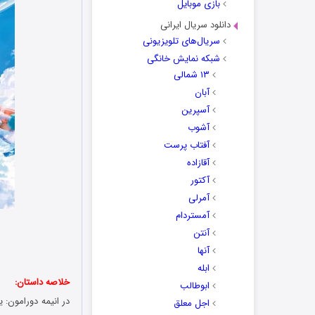
بازی موبایل
دانلود سریال ایرانی
سریال‌های تلویزیونی
شبکه نمایش خانگی
۱۳ شمالی
آبان
آسپرین
آشوب
آفتاب پرست
آقازاده
آکتور
آمرلی
آمستردام
آنتن
آنها
ابله
خلاصه داستان:
ابوطالب
اجل معلق