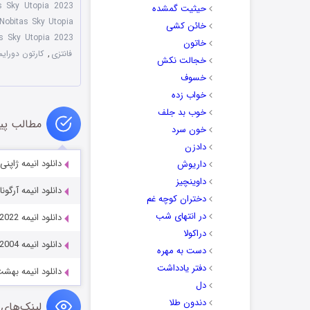
s Sky Utopia 2023
حیثیت گمشده
obitas Sky Utopia
خائن کشی
's Sky Utopia 2023
خاتون
فانتزی
,
کارتون دورایمو
خجالت نکش
خسوف
خواب زده
خوب بد جلف
مطالب پی
خون سرد
دادزن
دانلود انیمه ژاپنی انگل: قاعده
داریوش
داوینچیز
دانلود انیمه آرگوناویس  Bang Dream! 2020
دختران کوچه غم
در انتهای شب
دانلود انیمه Eiga Odd Taxi: In the Woods 2022
دراکولا
دانلود انیمه Magician of the Silver Sky 2004
دست به مهره
دفتر یادداشت
دانلود انیمه بهشت کرکی se 2024
دل
دندون طلا
لینک‌های 