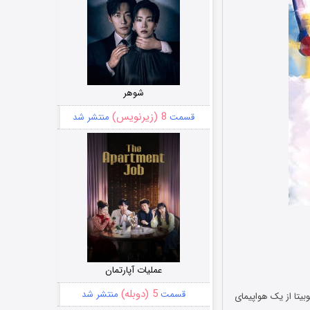
شوهر
8 (زیرنویس)
قسمت
منتشر شد
عملیات آپارتمان
5 (دوبله)
قسمت
منتشر شد
Doraemon: Nobita می‌بینید دورامون و نوبیتا از یک هواپیمای