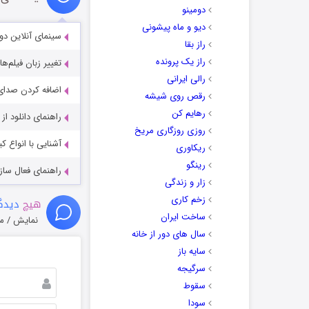
دومینو
دیو و ماه پیشونی
سینمای آنلاین دو
راز بقا
راز یک پرونده
تغییر زبان فیلم‌ها
رالی ایرانی
اضافه کردن صدای 
رقص روی شیشه
رهایم کن
راهنمای دانلود ا
روزی روزگاری مریخ
آشنایی با انواع ک
ریکاوری
رینگو
راهنمای فعال سازی کیفیت R
زار و زندگی
زخم کاری
هیچ
دیدگا
ساخت ایران
نمایش / م
سال های دور از خانه
سایه باز
سرگیجه
سقوط
سودا