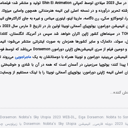
Doyama) است که در سال 2023 میلادی توسط کمپانی Shin Ei Animation
 رشته تحریر درآورده و در نسخه اصلی این انیمه هنرمندانی همچون واسابی میزوتا، 
ورا، توموکازو سکی، رن ناگاسه، مارینا اینو، اینوری میناس و غیره به جای کاراکترهای 
پرداخته‌
TOHO Entertainment در سینماهای کشور ژاپن اکران خواهد شد سپس در آمریکا، انگلستان، کاناد
ل، سوئد، دانمارک و سایر کشورها همزمان به صورت اینترنتی منتشر می‌شود؛ انیم
چهل و دومین فیلم از سری انیمیشن‌های ژاپنی دورامون
نیمیشن می‌بینید دورامون و نوبیتا همراه با دوستانشان به یک
ماجراجویی
می‌روند تا
را پیدا کنند؛ یوتوپیا سرزمینی در آسمان است که همه در آن با شادی و خوشبختی 
ن اصلی انیمه ژاپنی دورامون: یوتوپیای آسمانی نوبیتا را با لینک مستقیم از وبسایت
ش کننده...
Doraemon: Nobita's Sky Utopia 2023 WEB-DL
,
Eiga Doraemon: Nobita to So
فارسی
,
انیمیشن Doraemon: Nobita's Sky Utopia با زیرنویس چسبیده