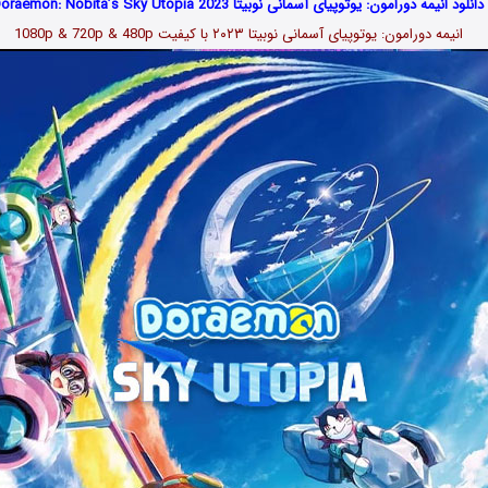
دانلود انیمه دورامون: یوتوپیای آسمانی نوبیتا Doraemon: Nobita’s Sky Utopia 2023
انیمه دورامون: یوتوپیای آسمانی نوبیتا ۲۰۲۳ با کیفیت 1080p & 720p & 480p