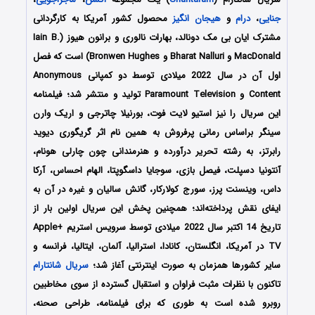
جنایی
،
درام
و
هیجان انگیز
محصول کشور آمریکا به کارگردانی
مشترک ایان بی مک دونالد، بهارات نالوری و برانون هیوز (Iain B.
MacDonald و Bharat Nalluri و Bronwen Hughes) است که فصل
اول آن در سال 2022 میلادی توسط دو کمپانی Anonymous
Content و Paramount Television تولید و منتشر شد؛ فیلمنامه
این سریال را نیز استیو لایت فوت، بورنیلا چاترجی و اریک وارن
سینگر براساس رمانی پرفروش به همین نام اثر گریگوری دیوید
رابرتز، به رشته تحریر درآورده و هنرمندانی چون چارلی هونام،
آنتونیا دسپلت، فیصل بازی، سوجایا داسگوپتا، الهام احساس، آرکا
داس، وینسنت پرز، سورج کولارکار، گانش سالیان و غیره در آن به
ایفای نقش پرداخته‌اند؛ همچنین پخش این سریال اولین بار از
تاریخ 14 اکتبر سال 2022 میلادی توسط سرویس استریم +Apple
TV در آمریکا، انگلستان، کانادا، استرالیا، آلمان، ایتالیا، فرانسه و
سایر کشورها همزمان به صورت اینترنتی آغاز شد؛
سریال شانتارام
تاکنون با نظرات مثبت فراوان و استقبال گسترده از سوی مخاطبین
روبرو شده است به طوری که برای فیلمنامه، طراحی صحنه،