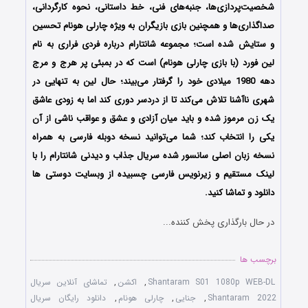
شخصیت‌پردازی‌ها، جنبه‌های فنی، خط داستانی، نحوه کارگردانی،
صداگذاری‌ها و همچنین بازی بازیگران به ویژه چارلی هونام تحسین
و ستایش شده است؛ مجموعه شانتارام درباره فردی فراری به نام
لین فورد (با بازی چارلی هونام) است که در بمبئی پر هرج و مرج
دهه 1980 میلادی خود را گرفتار می‌بیند؛ حال لین به تنهایی در
شهری ناآشنا تلاش می‌کند تا از دردسر دوری کند اما به زودی عاشق
یک زن مرموز شده و باید میان آزادی و عشق و عواقب ناشی از آن
یکی را انتخاب کند؛ شما می‌توانید نسخه دوبله فارسی به همراه
نسخه زبان اصلی سانسور شده سریال جذاب و دیدنی شانتارام را با
لینک مستقیم و زیرنویس فارسی چسبیده از وبسایت دوستی ها
دانلود و تماشا کنید.
در حال بارگذاری پخش کننده...
برچسب ها
Shantaram S01 1080p WEB-DL
,
اکشن
,
تماشای آنلاین سریال
Shantaram 2022
,
جنایی
,
چارلی هونام
,
دانلود رایگان سریال