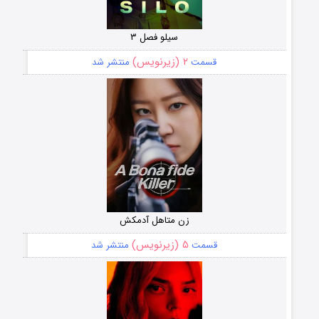
سیلو فصل ۳
۲ (زیرنویس)
قسمت
منتشر شد
زن متاهل آدمکش
۵ (زیرنویس)
قسمت
منتشر شد