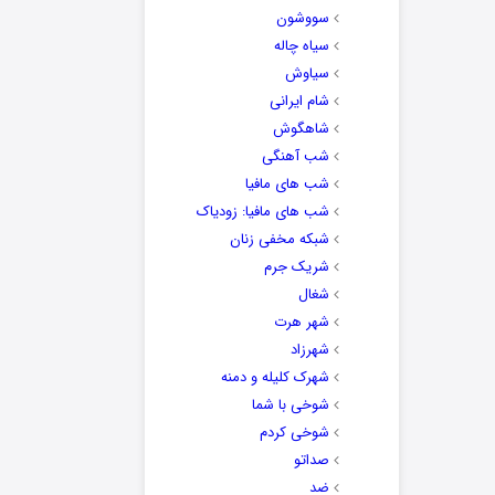
سووشون
سیاه چاله
سیاوش
شام ایرانی
شاهگوش
شب آهنگی
شب های مافیا
شب های مافیا: زودیاک
شبکه مخفی زنان
شریک جرم
شغال
شهر هرت
شهرزاد
شهرک کلیله و دمنه
شوخی با شما
شوخی کردم
صداتو
ضد