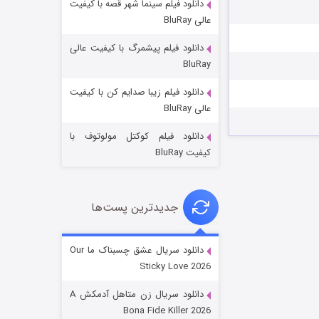
دانلود فیلم سینما شهر قصه با کیفیت
عالی BluRay
دانلود فیلم پیشمرگ با کیفیت عالی
BluRay
دانلود فیلم زیبا صدایم کن با کیفیت
عملیات آپارتمان
عالی BluRay
۲ (زیرنویس)
قسمت
منتشر شد
دانلود فیلم کوکتل مولوتوف با
کیفیت BluRay
جدیدترین پست‌ها
دانلود سریال عشق چسبناک ما Our
Sticky Love 2026
مردگان متحرک: شهر مرده ۳
دانلود سریال زن متاهل آدمکش A
۲ (زیرنویس)
قسمت
منتشر شد
Bona Fide Killer 2026