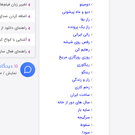
دومینو
تغییر زبان فیلم‌ها
دیو و ماه پیشونی
اضافه کردن صدای 
راز بقا
راز یک پرونده
راهنمای دانلود ا
رالی ایرانی
آشنایی با انواع ک
رقص روی شیشه
رهایم کن
راهنمای فعال سازی کیفیت R
روزی روزگاری مریخ
ریکاوری
۱۵
دیدگاه
رینگو
نمایش / م
زار و زندگی
زخم کاری
ساخت ایران
سال های دور از خانه
سایه باز
سرگیجه
سقوط
سودا