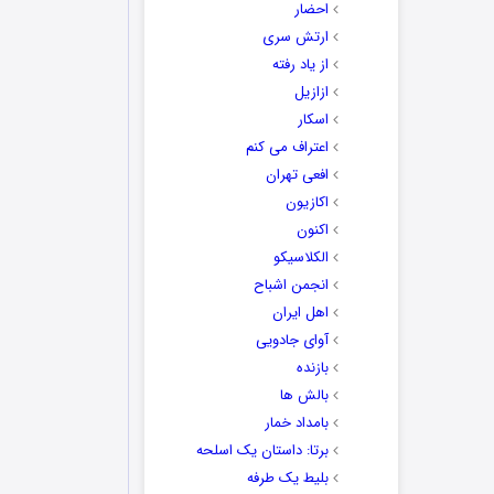
احضار
ارتش سری
از یاد رفته
ازازیل
اسکار
اعتراف می کنم
افعی تهران
اکازیون
اکنون
الکلاسیکو
انجمن اشباح
اهل ایران
آوای جادویی
بازنده
بالش ها
بامداد خمار
برتا: داستان یک اسلحه
بلیط یک‌‌ طرفه