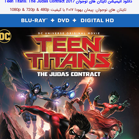
دانلود انیمیشن تایتان های نوجوان Teen Titans: The Judas Contract 2017
تایتان های نوجوان: پیمان یهودا ۲۰۱۷ با کیفیت 1080p & 720p & 480p