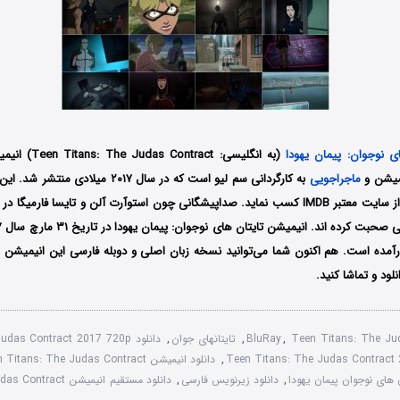
ی نوجوان: پیمان یهودا
(به انگلیسی: act
یمیشن و
ماجراجویی
به کارگردانی سم لیو است که در سال ۲۰۱۷ می
است امتیاز ۷.۵ را از سایت معتبر IMDB کسب نماید. صداپیشگانی چون استوآرت آلن و تایسا فا
رآمده است. هم اکنون شما می‌توانید نسخه زبان اصلی و دوبله فارسی این انیمیشن را
ود و تماشا کنید.
Teen Titans: The Ju
,
BluRay
,
تایتانهای جوان
,
دانلود Teen Titans: The Judas Contract 2017 720p
,
دانلود انیمیشن Teen Titans: The Judas Contract با کیفیت 1080p
ن های نوجوان پیمان یهودا
,
دانلود زیرنویس فارسی
,
دانلود مستقیم انیمیشن