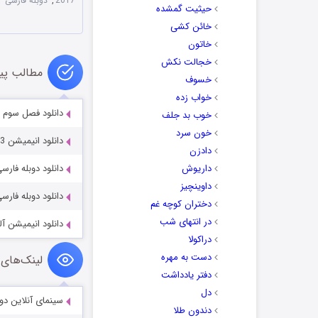
2017
,
دوبله فارسی
حیثیت گمشده
خائن کشی
خاتون
خجالت نکش
مطالب پی
خسوف
خواب زده
دانلود فصل سوم انیمیشن onderbeasts 2020
خوب بد جلف
خون سرد
دانلود انیمیشن Rosa and the Stone Troll 2023
دادزن
داریوش
دانلود دوبله فارسی انیمیشن 
داوینچیز
دانلود دوبله فار
دختران کوچه غم
در انتهای شب
دانلود انیمیشن آلیس در سر
دراکولا
دست به مهره
لینک‌های 
دفتر یادداشت
دل
سینمای آنلاین دو
دندون طلا