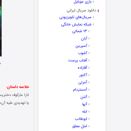
بازی موبایل
دانلود سریال ایرانی
سریال‌های تلویزیونی
شبکه نمایش خانگی
۱۳ شمالی
آبان
آسپرین
آشوب
آفتاب پرست
ن
آقازاده
آکتور
آمرلی
خلاصه داستان:
آمستردام
تارا مارکوف دختریست
آنتن
یا تهدیدی علیه آن‌ه
آنها
ابله
ابوطالب
اجل معلق