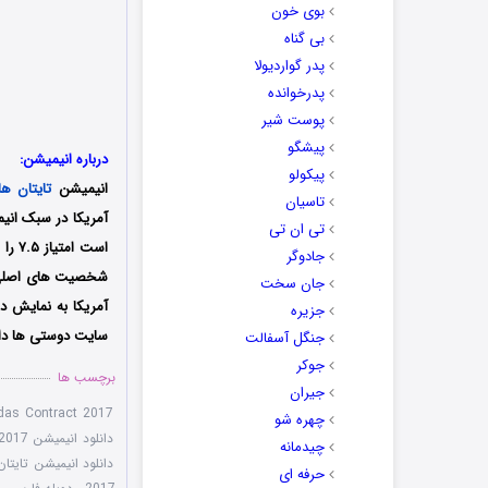
بوی خون
بی گناه
پدر گواردیولا
پدرخوانده
پوست شیر
پیشگو
درباره انیمیشن:
پیکولو
انیمیشن
تایتان ها
تاسیان
آمریکا در سبک ان
تی ان تی
جادوگر
جان سخت
آمریکا به نمایش د
جزیره
سایت دوستی ها دانل
جنگل آسفالت
جوکر
برچسب ها
جیران
das Contract 2017
چهره شو
دانلود انیمیشن Teen Titans: The Judas Contract 2017
چیدمانه
دانلود انیمیشن تایتا
حرفه ای