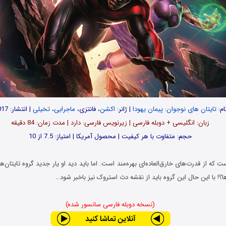
ام:
تایتان های نوجوان: پیمان یهودا
| ژانر:
اکشن
، فانتزی،
ماجرایی
،
تخیلی
| انتشار: 2017
زبان: انگلیسی + دوبله فارسی | زیرنویس فارسی: دارد | مدت زمان: 84 دقیقه
حجم: متفاوت با هر کیفیت | محصول آمریکا | امتیاز: 7.5 از 10
 که از قدرت‌های خارق‌العاده‌ای بهره‌مند است. اما باید دید او یار جدید گروه تایتان‌
ا؟! با این حال این گروه باید از نقشه دث استروک نیز باخبر شود…
(نسخه دوبله فارسی سانسور شده)