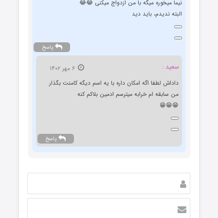
نیما میخوره میگه با من ازدواج میکنی 😂😂
البته ندیدم، باید دید
پاسخ
سعید :
۶ مهر ۱۴۰۲
داداش لطفا اگه امکان داره با یه اسم دیگه کامنت بگذار
من سابقه ام خرابه میترسم ادمین بلاکم کنه
😁😁😁
پاسخ