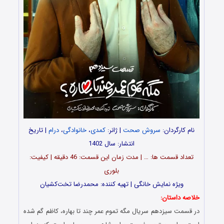
نام کارگردان:
سروش صحت
| ژانر:
کمدی
،
خانوادگی
،
درام
| تاریخ
انتشار: سال 1402
تعداد قسمت‌ ها: … | مدت زمان این قسمت: 46 دقیقه | کیفیت:
بلوری
ویژه نمایش خانگی | تهیه کننده: محمدرضا تخت‌کشیان
خلاصه داستان:
در قسمت سیزدهم سریال مگه تموم عمر چند تا بهاره، کاظم گم شده