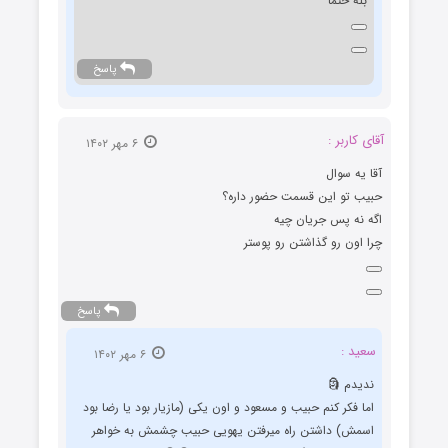
بله حتما
پاسخ
آقای کاربر :
۶ مهر ۱۴۰۲
آقا یه سوال
حبیب تو این قسمت حضور داره؟
اگه نه پس جریان چیه
چرا اون رو گذاشتن رو پوستر
پاسخ
سعید :
۶ مهر ۱۴۰۲
ندیدم 🗿
اما فکر کنم حبیب و مسعود و اون یکی (مازیار بود یا رضا بود
اسمش) داشتن راه میرفتن یهویی حبیب چشمش به خواهر