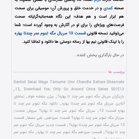
صحنه
کمدی
و در خدمت خلق و پرورش آن؛ موسیقی برای صحت
هم ابزار است و هم هدف؛ این نگاه همه‌جانبه‌گرایانه صحت
فرصت‌های ویژه‌ای را برای او در آثارش به وجود آورده است؛ شما
می‌توانید نسخه قانونی
قسمت 13 سریال مگه تموم عمر چندتا بهاره
را با لینک قانونی نیم بها از رسانه دوستی ها دانلود و تماشا کنید.
در حال بارگذاری پخش کننده...
برچسب ها
Danlod Serial Mage Tamume Omr Chandta Bahare Ghesmate
,
13
,
Download You Only Go Around Once Series S01E13
بازیگران سریال مگه تموم عمر چند تا بهاره؟
,
بیژن بنفشه خواه
,
تماشای
آنلاین سریال مگه تموم عمر چندتا بهاره
,
دانلود مگه تموم عمر چند تا
بهاره قسمت 13
,
سریال مگه تموم عمر چند تا بهاره؟ سروش صحت
,
سریال مگه تموم عمر چند تا بهاره؟ قسمت سیزدهم
,
علی مصفا
,
قسمت
13 سریال مگه تموم عمر چندتا بهاره؟
,
قسمت جدید سریال مگه تموم عمر
چند تا بهاره؟
,
قسمت سیزدهم مگه تموم عمر چند تا بهاره
,
مگه تموم عمر