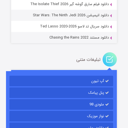
دانلود فیلم سارق گوشه گیر The Isolate Thief 2026
جادوگری در مغولستان
دانلود انیمیشن Star Wars: The Ninth Jedi 2026
14 (زیرنویس)
قسمت
منتشر شد
دانلود سریال تد لاسو Ted Lasso 2020-2026
دانلود مستند Chasing the Rains 2022
تبلیغات متنی
آپ تیون
باب اسفنجی فصل ۱۷
6 (زیرنویس)
قسمت
منتشر شد
پنل پیامک
ملودی 98
نواز موزیک
دانلود رمان