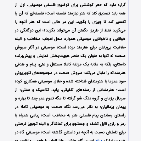
گزاره دارد که «هر کوششی برای توضیح فلسفی موسیقی، اول از
همه باید تصدیق کند که هنر نیازمند فلسفه است؛ فلسفه‌ای که آن را
تفسیر کند تا چیزی را بگوید، این در حالی است که هنر آنچه را
می‌گوید فقط از طریق نگفتن آن می‌تواند بگوید»؛ این دوگانگی در
خوانایی و ناخوانایی موسیقی همواره محل اعجاب مخاطب و البته
خلاقیت بی‌پایان برای هنرمند بوده است؛ موسیقی در آثار سروش
صحت نه تنها به عنوان یک عنصر هویت‌بخش نمایش و پیش‌برنده
داستان، بلکه به مثابه یک مولفه کاملا مستقل و غنی، پیام و هدفی
هنرمندانه را دنبال می‌کند؛ سروش صحت در مجموعه‌های تلویزیونی
خود عموما با هنرمندان شناخته شده و خلاق موسیقی همکاری کرده
است؛ هنرمندانی از رسته‌های تلفیقی، پاپ، کلاسیک و سنتی؛ از
سریال پژمان و گروه دنگ شو گرفته تا مگه تموم عمر چند تا بهاره و
پیمان یزدانیان؛ به نظر می‌رسد نگاه صحت به موسیقی کاملا در
راستای رساندن پیام فلسفی هنر به مخاطب است؛ پیامی همراه با
رمز و رازی قابل کشف و جستجو برای تماشاگر و البته تجویز فرصتی
برای تاملش نسبت به آنچه در داستان گذشته است؛ موسیقی گاه در
خدمت ادارک
درام
است، گاه چاشنی طنازانه‌ای با طعمی متفاوت به