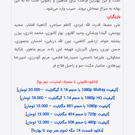
است و این بهترین فرصت برای شاهین و رسولی است که به این
بهانه به سراغ عمه‌اش بروند. حبیب وارد می‌شود…
بازیگران:
علی مصفا، قدرت الله ایزدی، کاظم سیاحی، آناهیتا افشار، مجید
یوسفی، گیلدا ویشکی، وحید آقاپور، بهار کاتوزی، محمد نادری، بیژن
بنفشه خواه، اردشیر کاظمی، عین الله دریایی، احسان منصوری،
حسن نوری، رسول اکبریان، فهیمه امن زاده، مریم ماهور، شکیلا
سماواتی، علیرضا ناصحی، حمیدرضا فشمی، مریم گودرزی، امیررضا
پیرهادی، سامیار مکنت جو و راحیل فلاح فر
(دانلود قانونی با مصرف اینترنت نیم بها)
[
کیفیت 1080p BluRay با حجم 3.16 گیگابایت – 20.000 تومان
]
[
کیفیت 1080p HQ با حجم 1.14 گیگابایت – 18.000 تومان
]
[
کیفیت 1080p با حجم 851 مگابایت – 15.000 تومان
]
[
کیفیت 720p با حجم 434 مگابایت – 13.000 تومان
]
[
کیفیت 480p با حجم 306 مگابایت – 12.000 تومان
]
[
دانلود قسمت 14 مگه تموم عمر چند تا بهاره؟‌
]