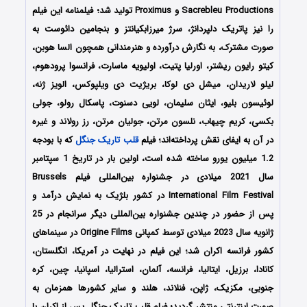
Sacrebleu Productions و Proximus تولید شد؛ فیلمنامه این فیلم
را نیز پاتریک دلپردانژ، سرژ میرزابکیانتز و بنجامین دائوست به
صورت مشترک، به نگارش درآورده و هنرمندانی همچون السا هوبن،
کیتو رایون ریشتر، اورلیا پتیت، اولیویه ماسارت، فرانسوا پرودهوم،
لیلو لاریدان، میشل دی لوکا، بریژیت دی ویلپوکس، الویز ژنه،
لوئیسون بلیو، ایثان سلیمان، لویی دسنوت، پاسکال رولو، جولی
بکسی، کریم چیهاب، نلسون مرتن، جولیان مرتن، رز رولاند و غیره
در آن به ایفای نقش پرداخته‌اند؛ فیلم
قلب تاریک جنگل
که با بودجه
1.2 میلیون یورو ساخته شده است، اولین بار در تاریخ 1 سپتامبر
سال 2021 میلادی در جشنواره بین‌المللی فیلم Brussels
International Film Festival در کشور بلژیک به نمایش درآمد و
پس از حضور در چندین جشنواره بین‌المللی دیگر سرانجام در 25
ژانویه سال 2023 میلادی توسط کمپانی‌ Origine Films در سینماهای
کشور فرانسه اکران شد؛ این فیلم در نهایت در آمریکا، انگلستان،
کانادا، برزیل، ایتالیا، فرانسه، آلمان، استرالیا، اسپانیا، چین، کره
جنوبی، مکزیک، ژاپن، فنلاند، هلند و سایر کشورها همزمان به
صورت اینترنتی منتشر گردید؛ فیلم قلب تاریک جنگل پس از اکران با