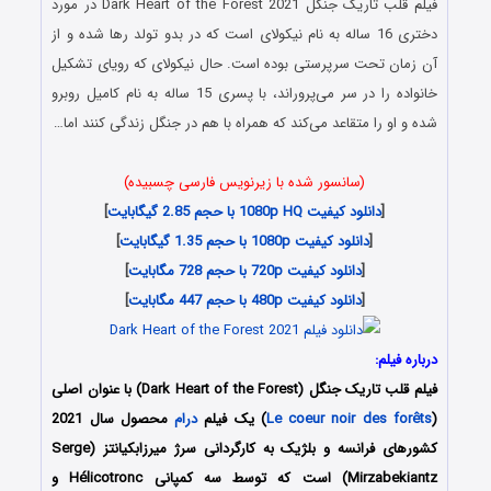
فیلم
قلب تاریک جنگل
Dark Heart of the Forest 2021 در مورد
دختری 16 ساله به نام نیکولای است که در بدو تولد رها شده و از
آن زمان تحت سرپرستی بوده است. حال نیکولای که رویای تشکیل
خانواده را در سر می‌پروراند، با پسری 15 ساله به نام کامیل روبرو
شده و او را متقاعد می‌کند که همراه با هم در جنگل زندگی کنند اما…
(سانسور شده با زیرنویس فارسی چسبیده)
[
دانلود کیفیت 1080p HQ با حجم 2.85 گیگابایت
]
[
دانلود کیفیت 1080p با حجم 1.35 گیگابایت
]
[
دانلود کیفیت 720p با حجم 728 مگابایت
]
[
دانلود کیفیت 480p با حجم 447 مگابایت
]
درباره فیلم:
فیلم
قلب تاریک جنگل
(Dark Heart of the Forest) با عنوان اصلی
(
Le coeur noir des forêts
) یک فیلم
درام
محصول سال 2021
کشورهای فرانسه و بلژیک به کارگردانی سرژ میرزابکیانتز (Serge
Mirzabekiantz) است که توسط سه کمپانی‌ Hélicotronc و