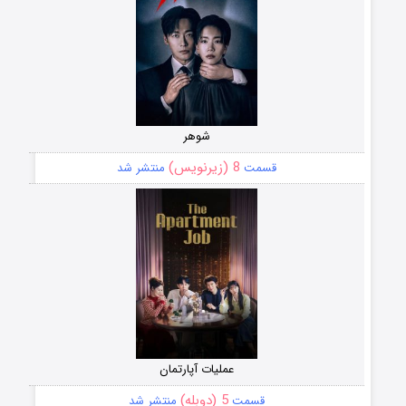
شوهر
8 (زیرنویس)
قسمت
منتشر شد
عملیات آپارتمان
5 (دوبله)
قسمت
منتشر شد