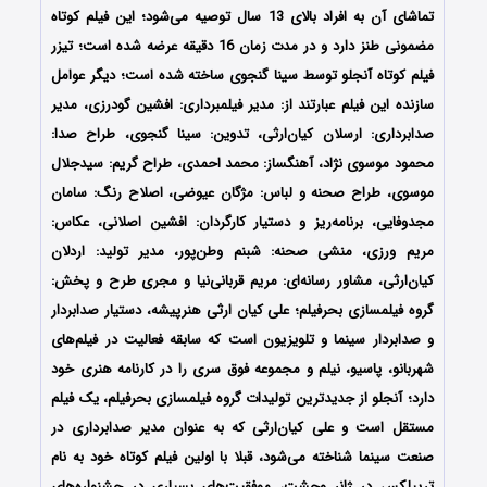
تماشای آن به افراد بالای 13 سال توصیه می‌شود؛ این فیلم کوتاه
مضمونی طنز دارد و در مدت زمان 16 دقیقه عرضه شده است؛ تیزر
فیلم کوتاه آنجلو توسط سینا گنجوی ساخته شده است؛ دیگر عوامل
سازنده این فیلم عبارتند از: مدیر فیلمبرداری: افشین گودرزی، مدیر
صدابرداری: ارسلان کیان‌ارثی، تدوین‌: سینا گنجوی، طراح صدا:
محمود موسوی نژاد، آهنگساز: محمد احمدی، طراح گریم: سیدجلال
موسوی، طراح صحنه‌ و لباس: مژگان عیوضی، اصلاح رنگ: سامان
مجدوفایی، برنامه‌ریز و دستیار کارگردان: افشین اصلانی، عکاس:
مریم ورزی، منشی صحنه: شبنم وطن‌پور، مدیر تولید: اردلان
کیان‌ارثی، مشاور رسانه‌ای: مریم قربانی‌نیا و مجری طرح و پخش:
گروه فیلمسازی بحرفیلم؛ علی کیان ارثی هنرپیشه، دستیار صدابردار
و صدابردار سینما و تلویزیون است که سابقه فعالیت در فیلم‌های
شهربانو، پاسیو، نیلم و مجموعه فوق سری را در کارنامه هنری خود
دارد؛ آنجلو از جدیدترین تولیدات گروه فیلمسازی بحرفیلم، یک فیلم
مستقل است و علی کیان‌ارثی که به عنوان مدیر صدابرداری در
صنعت سینما شناخته می‌شود، قبلا با اولین فیلم کوتاه خود به نام
تریپلکس در ژانر وحشت، موفقیت‌های بسیاری در جشنواره‌های