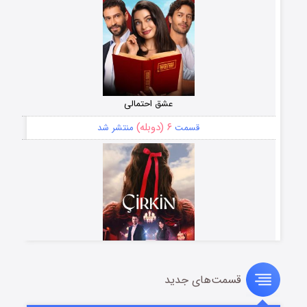
عشق احتمالی
۶ (دوبله)
قسمت
منتشر شد
قسمت‌های جدید
سریال زشت
۵ (زیرنویس)
قسمت
منتشر شد