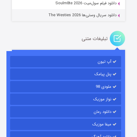
دانلود فیلم سول‌میت Soulm8te 2026
دانلود سریال وستی‌ها The Westies 2026
تبلیغات متنی
مردگان متحرک: شهر مرده ۳
۲ (زیرنویس)
قسمت
منتشر شد
آپ تیون
پنل پیامک
ملودی 98
نواز موزیک
دانلود رمان
میفا موزیک
شکست استوارت در نجات جهان
دانلود آهنگ