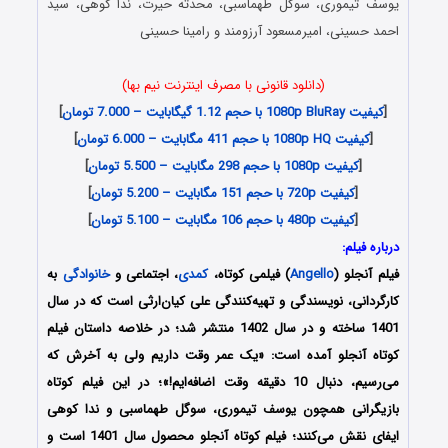
یوسف تیموری، سوگل طهماسبی، محدثه حیرت، ندا کوهی، سید
احمد حسینی، امیرمسعود آرزومند و رامینا حسینی
(دانلود قانونی با مصرف اینترنت نیم بها)
[
کیفیت 1080p BluRay با حجم 1.12 گیگابایت – 7.000 تومان
]
[
کیفیت 1080p HQ با حجم 411 مگابایت – 6.000 تومان
]
[
کیفیت 1080p با حجم 298 مگابایت – 5.500 تومان
]
[
کیفیت 720p با حجم 151 مگابایت – 5.200 تومان
]
[
کیفیت 480p با حجم 106 مگابایت – 5.100 تومان
]
درباره فیلم:
فیلم آنجلو (
Angello
) فیلمی کوتاه،
کمدی
، اجتماعی و
خانوادگی
به
کارگردانی، نویسندگی و تهیه‌کنندگی علی کیان‌ارثی است که در سال
1401 ساخته و در سال 1402 منتشر شد؛ در خلاصه داستان فیلم
کوتاه آنجلو آمده است: «یک عمر وقت داریم ولی به آخرش که
می‌رسیم، دنبال 10 دقیقه وقت اضافه‌ایم!»؛ در این فیلم کوتاه
بازیگرانی همچون یوسف تیموری، سوگل طهماسبی و ندا کوهی
ایفای نقش می‌کنند؛ فیلم کوتاه آنجلو محصول سال 1401 است و