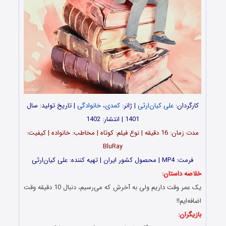
کارگردان:
علی کیان‌ارثی
| ژانر:
کمدی
،
خانوادگی
| تاریخ تولید: سال
1401 | انتشار: 1402
مدت‌‌ زمان: 16 دقیقه | نوع فیلم: کوتاه | مخاطب: خانواده | کیفیت:
BluRay
فرمت: MP4 | محصول کشور ایران | تهیه‎‌ کننده: علی کیان‌ارثی
خلاصه داستان:
یک عمر وقت داریم ولی به آخرش که می‌رسیم، دنبال 10 دقیقه وقت
اضافه‌ایم!!
بازیگران: