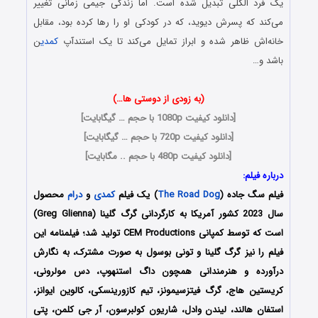
یک فرد الکلی تبدیل شده است. اما زندگی جیمی زمانی تغییر
می‌کند که پسرش دیوید، که در کودکی او را رها کرده بود، مقابل
خانه‌اش ظاهر شده و ابراز تمایل می‌کند تا یک استندآپ
کمدی
ن
باشد و…
(به زودی از دوستی ها…)
[
دانلود کیفیت 1080p با حجم … گیگابایت
]
[
دانلود کیفیت 720p با حجم … گیگابایت
]
[
دانلود کیفیت 480p با حجم .. مگابایت
]
درباره فیلم:
فیلم سگ جاده (
The Road Dog
) یک فیلم
کمدی
و
درام
محصول
سال 2023 کشور آمریکا به کارگردانی گرگ گلینا (Greg Glienna)
است که توسط کمپانی CEM Productions تولید شد؛ فیلمنامه این
فیلم را نیز گرگ گلینا و تونی بوسول به صورت مشترک، به نگارش
درآورده و هنرمندانی همچون داگ استنهوپ، دس مولرونی،
کریستین هاج، گرگ فیتزسیمونز، تیم کازورینسکی، کالوین ایوانز،
استفان هالند، لیندن وادل، شاریون کولبرسون، آر جی کلمن، پتی