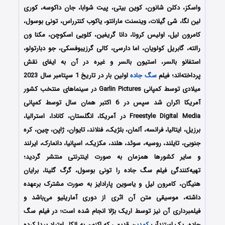
واسکز، دکلن شانون، کوین بیتی، پیت شوابا، جان داکوسه، کوری
لین لگا، شی گیلات، وینسنت مارانتو، یاکوب کنترراس، تونی بوسول،
کامرون لیل، اولیس کرونا، دانا گریفین، کلویی اسکوچن، مکنا ون
رالته، گابریل کولویان، اما دارسی، کالی گرزیبوفسکی، جو دبارتولو،
استفانو بالسر، استیون بالسر و غیره در آن به ایفای نقش
پرداخته‌اند؛ فیلم
سگ جاده
اولین بار در تاریخ 1 سپتامبر سال 2023
میلادی توسط کمپانی Garlin Pictures در سینماهای منتخب کشور
آمریکا اکران شد سپس در 6 اکتبر همان سال توسط کمپانی
Freestyle Digital Media در آمریکا، انگلستان، کانادا، استرالیا،
برزیل، ایتالیا، فرانسه، آلمان، بلژیک، فنلاند، تایوان، ژاپن، چین، کره
جنوبی، تایلند، روسیه، سوئد، هلند، مکزیک، اسپانیا، دانمارک، ایرلند
و سایر کشورها همزمان به صورت اینترنتی منتشر گردید؛
تهیه‌کنندگی فیلم سگ جاده را تونی بوسول، گرگ گلینا، برایان
هنیگان، کامرون لیل و یاسوین پارادایز به صورت مشترک برعهده
داشته، موسیقی متن آن اثری از دوری آماریلیو می‌باشد و
فیلمبرداری آن نیز توسط اریک بژلا انجام شده است؛ در فیلم سگ
جاده، یک استندآپ
کمدی
ن قدیمی که اکنون به الکل اعتیاد پیدا کرده