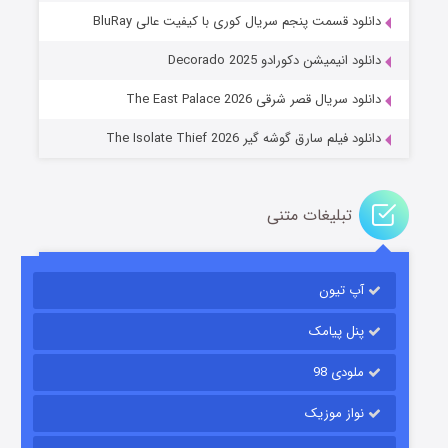
دانلود قسمت پنجم سریال کوری با کیفیت عالی BluRay
عملیات آپارتمان
دانلود انیمیشن دکورادو Decorado 2025
۲ (زیرنویس)
قسمت
منتشر شد
دانلود سریال قصر شرقی The East Palace 2026
دانلود فیلم سارق گوشه گیر The Isolate Thief 2026
تبلیغات متنی
آپ تیون
مردگان متحرک: شهر مرده ۳
۲ (زیرنویس)
قسمت
منتشر شد
پنل پیامک
ملودی 98
نواز موزیک