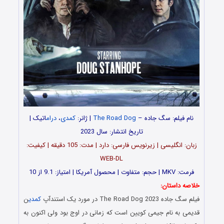
نام فیلم:
سگ جاده –
The Road Dog
| ژانر:
کمدی
،
درام
اتیک |
تاریخ انتشار: سال 2023
زبان: انگلیسی | زیرنویس فارسی: دارد | مدت: 105 دقیقه | کیفیت:
WEB-DL
فرمت: MKV | حجم: متفاوت | محصول آمریکا | امتیاز: 9.1 از 10
خلاصه داستان:
فیلم سگ جاده The Road Dog 2023 در مورد یک استندآپ
کمدی
ن
قدیمی به نام جیمی کویین است که زمانی در اوج بود ولی اکنون به