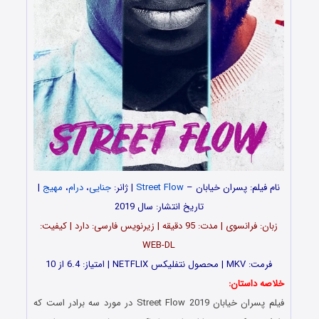
نام فیلم:
پسران خیابان
–
Street Flow
| ژانر:
جنایی
،
درام
،
مهیج
|
تاریخ انتشار: سال 2019
زبان‌: فرانسوی | مدت‌‌‌: 95 دقیقه | زیرنویس فارسی: دارد | کیفیت:
WEB-DL
فرمت: MKV | محصول نتفلیکس NETFLIX | امتیاز: 6.4 از 10
خلاصه داستان:
فیلم
پسران خیابان
Street Flow 2019 در مورد سه برادر است که