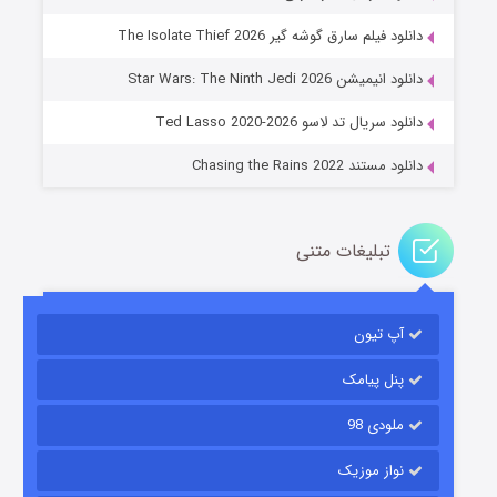
دانلود فیلم سارق گوشه گیر The Isolate Thief 2026
جادوگری در مغولستان
دانلود انیمیشن Star Wars: The Ninth Jedi 2026
۱۴ (زیرنویس)
قسمت
منتشر شد
دانلود سریال تد لاسو Ted Lasso 2020-2026
دانلود مستند Chasing the Rains 2022
تبلیغات متنی
آپ تیون
باب اسفنجی فصل ۱۷
۶ (زیرنویس)
قسمت
منتشر شد
پنل پیامک
ملودی 98
نواز موزیک