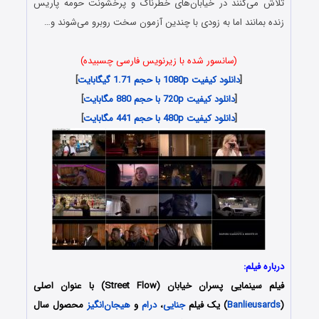
تلاش می‌کنند در خیابان‌های خطرناک و پرخشونت حومه پاریس
زنده بمانند اما به زودی با چندین آزمون سخت روبرو می‌شوند و…
(سانسور شده با زیرنویس فارسی چسبیده)
[
دانلود کیفیت 1080p با حجم 1.71 گیگابایت
]
[
دانلود کیفیت 720p با حجم 880 مگابایت
]
[
دانلود کیفیت 480p با حجم 441 مگابایت
]
درباره فیلم:
فیلم سینمایی پسران خیابان (Street Flow) با عنوان اصلی
(
Banlieusards
) یک فیلم
جنایی
،
درام
و
هیجان‌انگیز
محصول سال