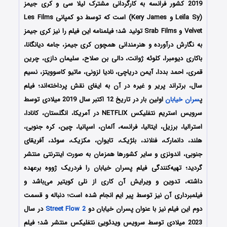
2019 کشور فرانسه به کارگردانی مشترک لیلا سی و کری جیمز
(Leïla Sy و Kery James) است که توسط دو کمپانی‌ Les Films
Velvet و Srab Films تولید شد؛ فیلمنامه این فیلم را نیز کری جیمز
به نگارش درآورده و هنرمندانی همچون کری جیمز، جامه دیانگانا،
باکاری دیومبرا، کلوئه ژوانت، دالی بن صلاح، سلیمان دازی، چرین
قمری، احمد بددا، آیمن دریاچی، نادیا لزونی، ماتیو کاسوویتز، نسیم
سال، برتراند پریر و غیره در آن به ایفای نقش پرداخته‌اند؛ فیلم
پ
سران خیابان
اولین بار در تاریخ 12 اکتبر سال 2019 میلادی توسط
سرویس استریم نتفلیکس NETFLIX در آمریکا، انگلستان، کانادا،
استرالیا، برزیل، ایتالیا، فرانسه، آلمان، اسپانیا، چین، کره جنوبی،
هلند، دانمارک، فنلاند، بلژیک، تایوان، مکزیک، سوئد، آفریقای
جنوبی، اندونزی و سایر کشورها همزمان به صورت اینترنتی منتشر
گردید؛ تهیه‌کنندگی فیلم پسران خیابان را فردریک ژووه برعهده
داشته، تدوین و ویرایش آن کاری از نلی کویتیر می‌باشد و
فیلمبرداری آن نیز توسط پیر ایم انجام شده است؛ دنباله و قسمت
دوم این فیلم نیز با عنوان پسران خیابان دو
Street Flow 2
در سال
2023 میلادی توسط سرویس ویدئویی نتفلیکس منتشر شد؛ فیلم