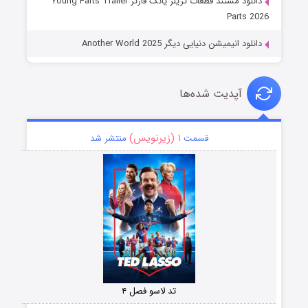
دانلود مستند قطعات تریلر یانگ فارتز Young Farts Trailer
Parts 2026
دانلود انیمیشن دنیایی دیگر Another World 2025
آپدیت شده‌ها
۱ (زیرنویس)
قسمت
منتشر شد
تد لاسو فصل ۴