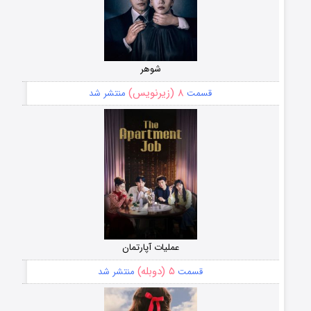
شوهر
۸ (زیرنویس)
قسمت
منتشر شد
عملیات آپارتمان
۵ (دوبله)
قسمت
منتشر شد