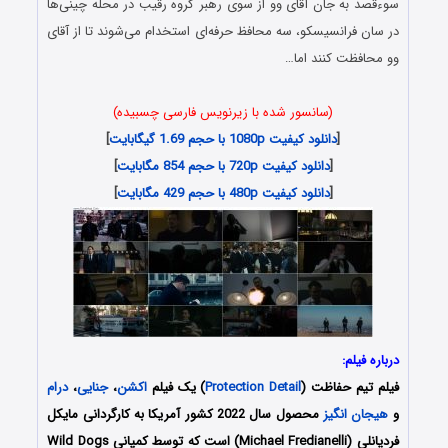
سوءقصد به جان آقای وو از سوی رهبر گروه رقیب در محله چینی‌ها
در سان فرانسیسکو، سه محافظ حرفه‌ای استخدام می‌شوند تا از آقای
وو محافظت کنند اما…
(سانسور شده با زیرنویس فارسی چسبیده)
[
دانلود کیفیت 1080p با حجم 1.69 گیگابایت
]
[
دانلود کیفیت 720p با حجم 854 مگابایت
]
[
دانلود کیفیت 480p با حجم 429 مگابایت
]
درباره فیلم:
فیلم تیم حفاظت (
Protection Detail
) یک فیلم
اکشن
،
جنایی
،
درام
و
هیجان انگیز
محصول سال 2022 کشور آمریکا به کارگردانی مایکل
فردیانلی (Michael Fredianelli) است که توسط کمپانی‌ Wild Dogs