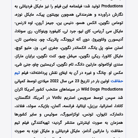
Productions تولید شد؛ فیلمنامه این فیلم را نیز مایکل فردیانلی به
نگارش درآورده و هنرمندانی همچون بوینتون پیک، مایکل نوزه،
توماس نگوین، الکس هسو، دنیس ین، جیمز آرون، اوه لارنس-
مایکل سی آریاس، کای لیو، جرد لی، کلیفورد وینوکان، ری سونادا،
آدیسورن واناویروژ، دوی آنه تروونگ، پاتریک چو، بنجامین تان،
استن ستو، پل یانگ، الکساندر نگوین، جفری اس. وز، متیو کوچ،
مایکل کاتورا، ریکی نگوین، میشل چیو، کنت نگوین، برایان مارکز،
سندی اوکاموتو، مارتین دانگ، تام نگوین، کریستین چاو، جنی شی،
مکس او. چانگ و غیره در آن به ایفای نقش پرداخته‌اند؛ فیلم
تیم
حفاظت
اولین بار در تاریخ 23 می سال 2022 میلادی توسط کمپانی
Wild Dogs Productions در سینماهای منتخب کشور آمریکا اکران
شد سپس توسط سرویس استریم Vudu در آمریکا، انگلستان،
کانادا، استرالیا، برزیل، ایتالیا، فرانسه، آلمان، بلژیک، سوئد، فنلاند،
دانمارک، تایوان، تونس، لوکزامبورگ، سوئیس و سایر کشورها
همزمان به صورت اینترنتی منتشر گردید؛ تهیه‌کنندگی فیلم تیم
حفاظت را مارالین آدامز، مایکل فردیانلی و مایکل نوزه به صورت