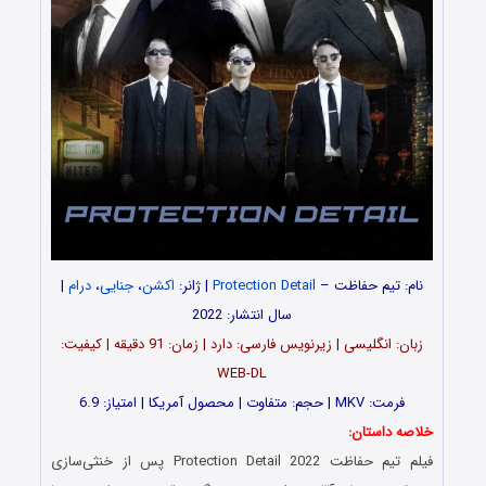
نام: تیم حفاظت –
Protection Detail
| ژانر:
اکشن
،
جنایی
،
درام
|
سال انتشار: 2022
زبان: انگلیسی | زیرنویس فارسی: دارد | زمان: 91 دقیقه | کیفیت:
WEB-DL
فرمت: MKV | حجم: متفاوت | محصول آمریکا | امتیاز: 6.9
خلاصه داستان:
فیلم تیم حفاظت Protection Detail 2022 پس از خنثی‌سازی