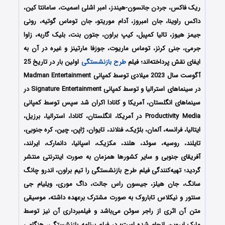
ریک فاکس، جردن جانسون-هیندز، امبر اشلی اسمیت، سامانتا کین،
داکس راوینا، جان امبروز، آدام موریتو، جان توماس گوتیه، رونی
جیمز هیوز، تالیا کمپبل، کیپ براون، جتون بنت، بلیک گاربه، زاوا
جرمی، جنی کرنز، توماس ماریوت، جوزفا مارتینز و غیره در آن به
ایفای نقش پرداخته‌اند؛ فیلم
طرح بازنشستگی
اولین بار در تاریخ 25
آگوست سال 2023 میلادی توسط کمپانی Madman Entertainment
در سینماهای استرالیا و توسط کمپانی Signature Entertainment در
سینماهای انگلستان، آمریکا و کانادا اکران شد سپس توسط کمپانی
Productivity Media در آمریکا، انگلستان، کانادا، استرالیا، برزیل،
ایتالیا، فرانسه، آلمان، بلژیک، فنلاند، تایوان، ژاپن، چین، کره جنوبی،
تایلند، روسیه، سوئد، هلند، مکزیک، اسپانیا، دانمارک، ایرلند،
آفریقای جنوبی و سایر کشورها همزمان به صورت اینترنتی منتشر
گردید؛ تهیه‌کنندگی فیلم طرح بازنشستگی را تیم براون، اندرو چانگ
سانگ، جان هیلز، جیسون راس جالت، داگ موری، ویلیام جی
سنتور و نیکلاس تاباروک به صورت مشترک برعهده داشته، موسیقی
متن آن اثری از راجر سوئن می‌باشد و فیلمبرداری آن نیز توسط
مارک ایروین انجام شده است؛ در فیلم برنامه بازنشستگی، هنگامی