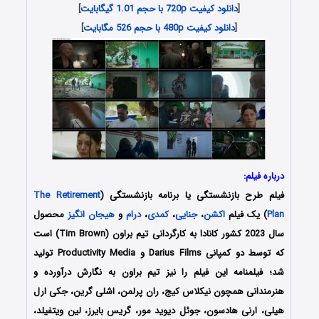
[
دانلود کیفیت 720p با حجم 1.01 گیگابایت
]
[
دانلود کیفیت 480p با حجم 526 مگابایت
]
درباره فیلم:
فیلم طرح بازنشستگی یا
برنامه بازنشستگی
(
The Retirement
Plan
) یک فیلم
اکشن
،
جنایی
،
کمدی
،
درام
و
هیجان انگیز
محصول
سال 2023 کشور کانادا به کارگردانی تیم براون (Tim Brown) است
که توسط دو کمپانی Darius Films و Productivity Media تولید
شد؛ فیلمنامه این فیلم را نیز تیم براون به نگارش درآورده و
هنرمندانی همچون نیکلاس کیج، ران پرلمن، اشلی گرین، جکی ارل
هیلی، ارنی هادسون، جوئل دیوید مور، گریس بایرز، لین ویتفیلد،