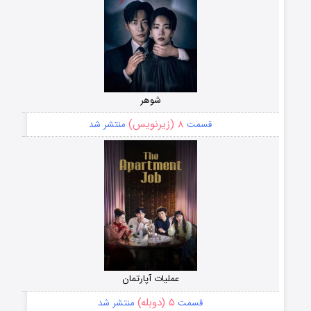
شوهر
۸ (زیرنویس)
قسمت
منتشر شد
عملیات آپارتمان
۵ (دوبله)
قسمت
منتشر شد