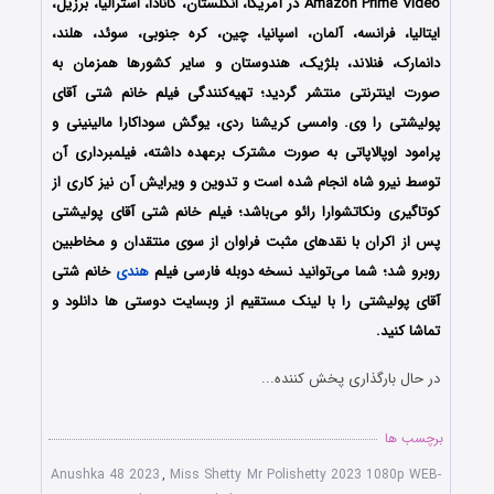
Amazon Prime Video در آمریکا، انگلستان، کانادا، استرالیا، برزیل،
ایتالیا، فرانسه، آلمان، اسپانیا، چین، کره جنوبی، سوئد، هلند،
دانمارک، فنلاند، بلژیک، هندوستان و سایر کشورها همزمان به
صورت اینترنتی منتشر گردید؛ تهیه‌کنندگی فیلم خانم شتی آقای
پولیشتی را وی. وامسی کریشنا ردی، یوگش سوداکارا مالینینی و
پرامود اوپالاپاتی به صورت مشترک برعهده داشته، فیلمبرداری آن
توسط نیرو شاه انجام شده است و تدوین و ویرایش آن نیز کاری از
کوتاگیری ونکاتشوارا رائو می‌باشد؛ فیلم
خانم شتی آقای پولیشتی
پس از اکران با نقدهای مثبت فراوان از سوی منتقدان و مخاطبین
روبرو شد؛
شما می‌توانید نسخه دوبله فارسی فیلم
هندی
خانم شتی
آقای پولیشتی را با ‌لینک مستقیم از وبسایت دوستی ها دانلود و
تماشا کنید.
در حال بارگذاری پخش کننده...
برچسب ها
Anushka 48 2023
,
Miss Shetty Mr Polishetty 2023 1080p WEB-