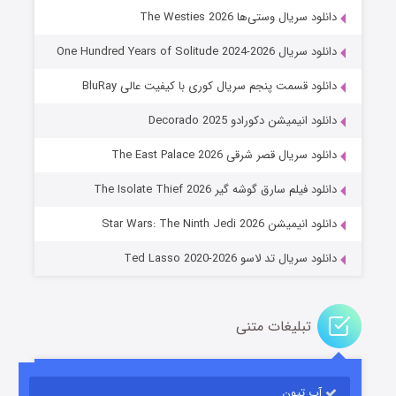
دانلود سریال وستی‌ها The Westies 2026
دانلود سریال One Hundred Years of Solitude 2024-2026
دانلود قسمت پنجم سریال کوری با کیفیت عالی BluRay
دانلود انیمیشن دکورادو Decorado 2025
دانلود سریال قصر شرقی The East Palace 2026
خاندان اژدها فصل ۳
دانلود فیلم سارق گوشه گیر The Isolate Thief 2026
۶ (زیرنویس)
قسمت
منتشر شد
دانلود انیمیشن Star Wars: The Ninth Jedi 2026
دانلود سریال تد لاسو Ted Lasso 2020-2026
تبلیغات متنی
آپ تیون
جادوگری در مغولستان