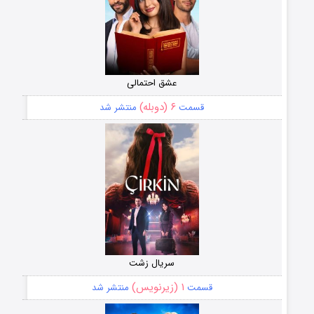
عشق احتمالی
۶ (دوبله)
قسمت
منتشر شد
سریال زشت
۱ (زیرنویس)
قسمت
منتشر شد