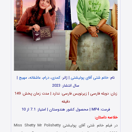
نام:
خانم شتی آقای پولیشتی
| ژانر:
کمدی
،
درام
،
عاشقانه
،
مهیج
|
سال انتشار: 2023
زبان: دوبله فارسی | زیرنویس فارسی: ندارد | مدت زمان پخش: 149
دقیقه
فرمت: MP4 | محصول کشور هندوستان | امتیاز: 7.1 از 10
خلاصه داستان:
در فیلم
خانم شتی آقای پولیشتی
Miss Shetty Mr Polishetty