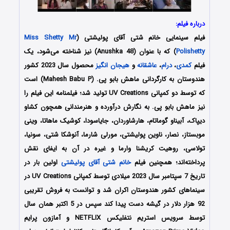
درباره فیلم:
فیلم سینمایی
خانم شتی آقای پولیشتی
(
Miss Shetty Mr
Polishetty
) که با عنوان (
Anushka 48
) نیز شناخته می‌شود، یک
فیلم
کمدی
،
درام
،
عاشقانه
و
هیجان انگیز
محصول سال 2023 کشور
هندوستان به کارگردانی ماهش بابو پی. (Mahesh Babu P) است
که توسط دو کمپانی‌ UV Creations تولید شد؛ فیلمنامه این فیلم را
نیز ماهش بابو پی. به نگارش درآورده و هنرمندانی همچون کشاو
دیپاک، آبیناو گوماتام، هارشاوردان، جایاسودا، کوشیک ماهاتا، وینی
موبستاز، نصار، ناوین پولیشتی، مورلی شارما، آنوشکا شتی، سونیا،
تولاسی، روهیت کریشنا وارما و غیره در آن به ایفای نقش
پرداخته‌اند؛ همچنین فیلم
خانم شتی آقای پولیشتی
اولین بار در
تاریخ 7 سپتامبر سال 2023 میلادی توسط کمپانی‌ UV Creations در
سینماهای کشور هندوستان اکران شد و توانست به فروش تقریبی
92 هزار دلار در گیشه دست پیدا کند سپس در 5 اکتبر همان سال
توسط سرویس استریم نتفلیکس NETFLIX و آمازون پرایم