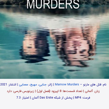
نام: قتل های مارنو –
Marnow Murders
| ژانر:
جنایی
،
مهیج
،
معمایی
| انتشار: 2021
زبان: آلمانی | تعداد قسمت‌‌‌‌ها: 8 اپیزود (فصل اول) | زیرنویس فارسی: دارد
فرمت: MP4 | پخش از شبکه Das Erste آلمان | امتیاز: 7.3