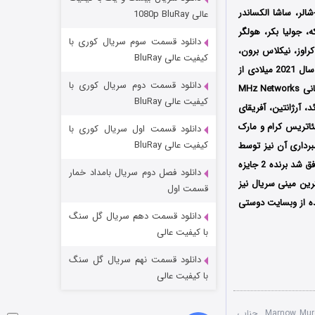
عملیات آپارتمان
الر، ساشا الکساندر
عالی 1080p BluRay
۲ (زیرنویس)
قسمت
منتشر شد
، جولیا بکر، هولگر
دانلود قسمت سوم سریال کوری با
راوز، نیکلاس برون،
کیفیت عالی BluRay
اولین بار از تاریخ 13 مارس سال 2021 میلادی از
دانلود قسمت دوم سریال کوری با
شبکه Das Erste در کشور آلمان و از شبکه SBS Viceland در کشور استرالیا پخش شد سپس توسط کمپانی MHz Networks
کیفیت عالی BluRay
د، آرژانتین، آفریقای
ئاتریس کرام و مارک
دانلود قسمت اول سریال کوری با
کیفیت عالی BluRay
برداری آن نیز توسط
فیلیپ سیچلر انجام شده است؛ سریال قتل های مارنو پس از حضور در جشنواره‌های بین‌المللی متعدد موفق شد برنده 2 جایزه
دانلود فصل دوم سریال بامداد خمار
رین مینی سریال نیز
مردگان متحرک: شهر مرده ۳
قسمت اول
ده از وبسایت دوستی
۲ (زیرنویس)
قسمت
منتشر شد
دانلود قسمت دهم سریال گل سنگ
با کیفیت عالی
دانلود قسمت نهم سریال گل سنگ
با کیفیت عالی
,
جنایی
,