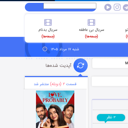
و
سریال بی عاطفه
سریال بدنام
)
(جمعه‌ها)
(جمعه‌ها)
شنبه ۱۷ مرداد ۱۴۰۵
آپدیت شده‌ها
۲ (دوبله)
قسمت
منتشر شد
نظر
۳