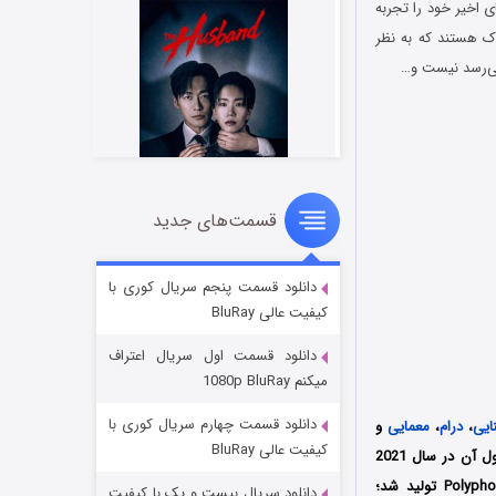
ستان سال‌های اخیر خود را تجربه
اک هستند که به نظر
 می‌رسد نیست و…
قسمت‌های جدید
شوهر
۸ (زیرنویس)
قسمت
منتشر شد
دانلود قسمت پنجم سریال کوری با
کیفیت عالی BluRay
دانلود قسمت اول سریال اعتراف
میکنم 1080p BluRay
دانلود قسمت چهارم سریال کوری با
ایی
،
درام
،
معمایی
و
کیفیت عالی BluRay
محصول کشور آلمان به کارگردانی آندریاس هرتزوگ (Andreas Herzog) است که فصل اول آن در سال 2021
میلادی توسط دو کمپانی Made in Munich Filmproduktion و Polyphon Film-und Fernsehgesellschaft تولید شد؛
دانلود سریال بیست و یک با کیفیت