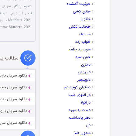
حیثیت گمشده
دانلود رایگان سریال Marnow Murders 2021
خائن کشی
فصل 1
,
درام
,
دوبله فار
خاتون
Murders 2021 با زیرنویس چسبیده
خجالت نکش
rnow Murders 2021
خسوف
خواب زده
خوب بد جلف
خون سرد
مطالب پی
دادزن
داریوش
دانلود سریال پاریس سقوط 
داوینچیز
دختران کوچه غم
دانلود سریال خیابان امید 021
در انتهای شب
دانلود سریال صنعتگر tsman 2021-2022
دراکولا
دست به مهره
دانلود سریال بازی فریب 5
دفتر یادداشت
دانلود سریال سن پیر ierre 2025
دل
دندون طلا