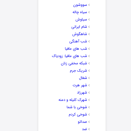
سووشون
سیاه چاله
سیاوش
شام ایرانی
شاهگوش
شب آهنگی
شب های مافیا
شب های مافیا: زودیاک
شبکه مخفی زنان
شریک جرم
شغال
شهر هرت
شهرزاد
شهرک کلیله و دمنه
شوخی با شما
شوخی کردم
صداتو
ضد