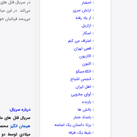
احضار
ارتش سری
می‌کند. در این میا
از یاد رفته
می‌رسد قربانیان خو
ازازیل
اسکار
اعتراف می کنم
افعی تهران
اکازیون
اکنون
الکلاسیکو
انجمن اشباح
اهل ایران
آوای جادویی
بازنده
بالش ها
درباره سریال:
بامداد خمار
سریال قتل های مارنو (Marnow Murders) با عن
برتا: داستان یک اسلحه
هیجان انگیز
بلیط یک‌‌ طرفه