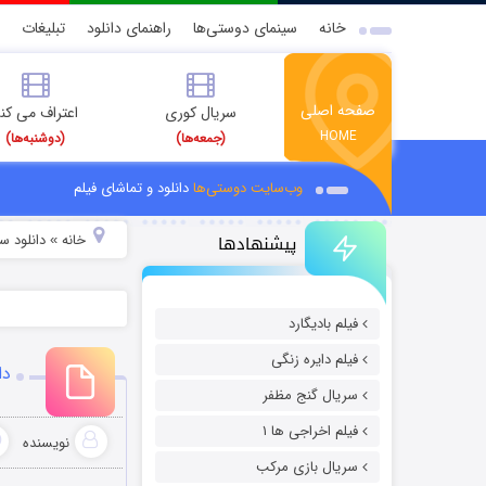
خانه
سینمای دوستی‌ها
راهنمای دانلود
تبلیغات
صفحه اصلی
سریال کوری
اعتراف می کن
HOME
(جمعه‌ها)
(دوشنبه‌ها)
وب‌سایت دوستی‌ها
دانلود و تماشای فیلم
پیشنهادها
خانه
دانلود س
»
فیلم بادیگارد
فیلم دایره زنگی
دان
سریال گنج مظفر
فیلم اخراجی ها ۱
نویسنده
سریال بازی مرکب