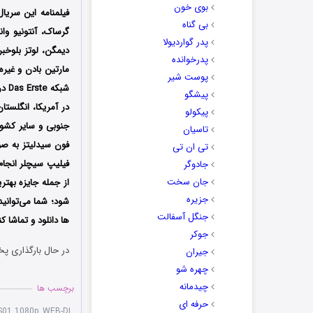
بوی خون
فیلمنامه این سریا
بی گناه
گرساک، آنتونیو وان
پدر گواردیولا
دیمگن، لوتز بلوخب
پدرخوانده
مارتین بادن و غیره
پوست شیر
پیشگو
در آمریکا، انگلستان
پیکولو
جنوبی و سایر کشور
تاسیان
فون سیدلیتز به صو
تی ان تی
جادوگر
جان سخت
از جمله جایزه بهتر
جزیره
شود؛ شما می‌توانی
جنگل آسفالت
ها دانلود و تماشا کن
جوکر
در حال بارگذاری پخ
جیران
چهره شو
چیدمانه
برچسب ها
حرفه ای
S01 1080p WEB-DL