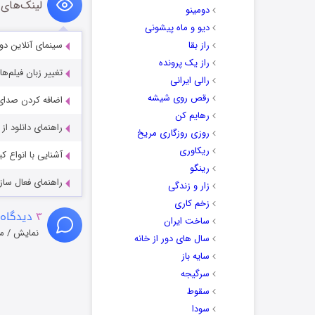
لینک‌های 
دومینو
دیو و ماه پیشونی
راز بقا
سینمای آنلاین دو
راز یک پرونده
تغییر زبان فیلم‌ها
رالی ایرانی
رقص روی شیشه
اضافه کردن صدای 
رهایم کن
راهنمای دانلود ا
روزی روزگاری مریخ
ریکاوری
آشنایی با انواع ک
رینگو
راهنمای فعال سازی کیفیت R
زار و زندگی
زخم کاری
۳
دیدگاه 
ساخت ایران
نمایش / م
سال های دور از خانه
سایه باز
سرگیجه
سقوط
سودا