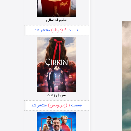
عشق احتمالی
۶ (دوبله)
قسمت
منتشر شد
سریال زشت
۱ (زیرنویس)
قسمت
منتشر شد