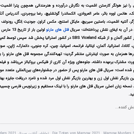
ل را نیز هولگر کارستن اشمیت به نگارش درآورده و هنرمندانی همچون پترا اشمیت-ش
ک، هانس اووه بائر، عامر العروادی، الکساندرا گوتشلیچ، رضا بروجردی، آندریاس آنکه
رگر، آنتیه اشمیت، باستین سیریچ، مایکل استنج، مکس کراوز، جودیت اِنگل، رودولف ک
 در آن به ایفای نقش پرداخته‌اند؛ سریال
قتل های مارنو
، کانادا، استرالیا، آلمان، ایتالیا، فرانسه، اسپانیا، چین، کره جنوبی، دانمارک، ژاپن، سوئ
ها همزمان به صورت اینترنتی منتشر گردید؛ تهیه‌کنندگی مجموعه قتل های مارنو را ب
رت مشترک برعهده داشته، جلوه‌های ویژه آن کاری از فلیکس بروکبالز می‌باشد و فیلم
ین بازیگر نقش اول زن و بهترین بازیگر نقش اول مرد شده و نامزد دریافت جایزه بهت
د نسخه زبان اصلی سریال قتل های مارنو را با لینک مستقیم و زیرنویس فارسی چسبی
ید.
ش کننده...
Marnow Murders 
,
Die Toten von Marnow 2021
,
تماشای آنلاین سریال Marnow Murders 2021