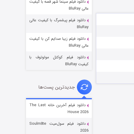
دانلود فیلم سینما شهر قصه با کیفیت
عالی BluRay
دانلود فیلم پیشمرگ با کیفیت عالی
BluRay
دانلود فیلم زیبا صدایم کن با کیفیت
خاندان اژدها فصل ۳
عالی BluRay
۶ (زیرنویس)
قسمت
منتشر شد
دانلود فیلم کوکتل مولوتوف با
کیفیت BluRay
جدیدترین پست‌ها
دانلود فیلم آخرین خانه The Last
House 2026
جادوگری در مغولستان
دانلود فیلم سول‌میت Soulm8te
۱۴ (زیرنویس)
قسمت
منتشر شد
2026