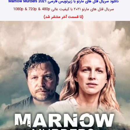
دانلود سریال قتل های مارنو با زیرنویس فارسی Marnow Murders 2021
سریال قتل های مارنو ۲۰۲۱ با کیفیت عالی 1080p & 720p & 480p
(تا قسمت آخر منتشر شد)