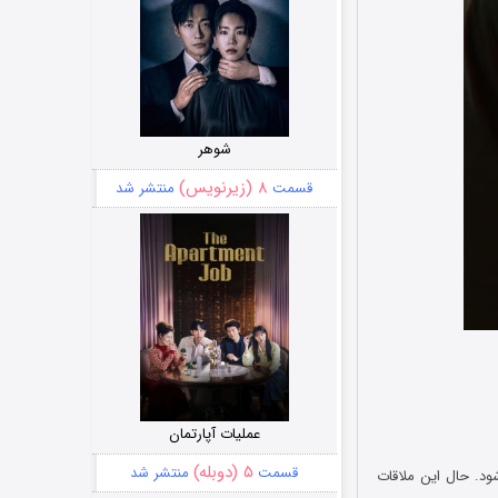
شوهر
۸ (زیرنویس)
قسمت
منتشر شد
عملیات آپارتمان
۵ (دوبله)
قسمت
منتشر شد
ود. حال این ملاقات