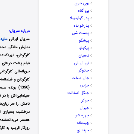
بوی خون
بی گناه
پدر گواردیولا
پدرخوانده
درباره سریال:
پوست شیر
سریال ایرانی
سایه 
پیشگو
نمایش خانگی محصول سال 1402 است؛ سریا
پیکولو
کارگردان، تهیه‌کنن
تاسیان
تی ان تی
فیلم پشت درهای ب
جادوگر
بین‌المللی کارگرد
جان سخت
جزیره
(1390) برند
جنگل آسفالت
سینمایی‌اش را در ف
جوکر
نامش را سر زبان‌ه
جیران
درخشید؛ بسیاری از
چهره شو
همسر می‌دانستند؛ 
چیدمانه
روزگار قریب به کا
حرفه ای