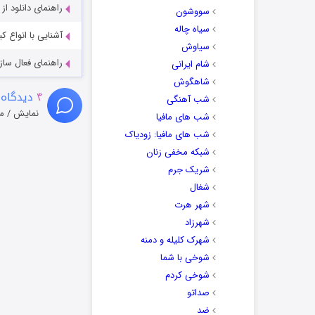
راهنمای دانلود ا
سووشون
سیاه چاله
آشنایی با انواع ک
سیاوش
راهنمای فعال سازی کیفیت R
شام ایرانی
شاهگوش
۴
دیدگاه 
شب آهنگی
نمایش / م
شب های مافیا
شب های مافیا: زودیاک
شبکه مخفی زنان
شریک جرم
شغال
شهر هرت
شهرزاد
شهرک کلیله و دمنه
شوخی با شما
شوخی کردم
صداتو
ضد