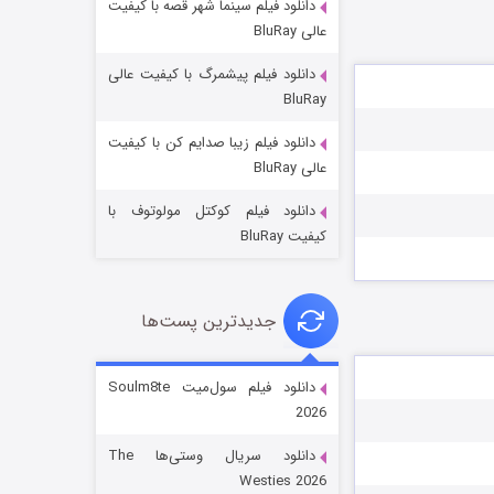
دانلود فیلم سینما شهر قصه با کیفیت
عالی BluRay
دانلود فیلم پیشمرگ با کیفیت عالی
BluRay
دانلود فیلم زیبا صدایم کن با کیفیت
جادوگری در مغولستان
عالی BluRay
۱۴ (زیرنویس)
قسمت
منتشر شد
دانلود فیلم کوکتل مولوتوف با
کیفیت BluRay
جدیدترین پست‌ها
دانلود فیلم سول‌میت Soulm8te
2026
باب اسفنجی فصل ۱۷
دانلود سریال وستی‌ها The
۶ (زیرنویس)
قسمت
منتشر شد
Westies 2026