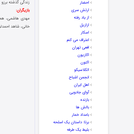
زندگی گذشته برزو ر
احضار
ارتش سری
بازیگران:
از یاد رفته
مهدی هاشمی، همای
ازازیل
خانی، شاهد احمدلو
اسکار
اعتراف می کنم
افعی تهران
اکازیون
اکنون
الکلاسیکو
انجمن اشباح
اهل ایران
آوای جادویی
بازنده
بالش ها
بامداد خمار
برتا: داستان یک اسلحه
بلیط یک‌‌ طرفه