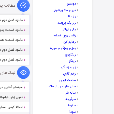
دومینو
مطالب پی
دیو و ماه پیشونی
راز بقا
دانلود فصل دوم سریا
راز یک پرونده
رالی ایرانی
دانلود قسمت پنجم س
رقص روی شیشه
دانلود قسمت هفتم س
رهایم کن
روزی روزگاری مریخ
دانلود فصل دوم سری
ریکاوری
دانلود فصل دوم سری
رینگو
زار و زندگی
لینک‌های 
زخم کاری
ساخت ایران
سال های دور از خانه
سینمای آنلاین دو
سایه باز
تغییر زبان فیلم‌ها
سرگیجه
سقوط
اضافه کردن صدای 
سودا