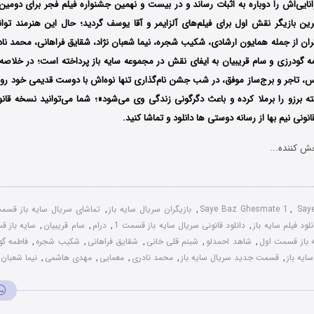
نایی‌اش را دوباره به اثبات رساند و در بیست و نهمین جشنواره فیلم فجر برای دومین
ین بازیگر نقش اول برای فیلم‌های آلزایمر و آقا یوسف گردید؛ حال این هنرمند توان
ران از جمله همایون ارشادی، شکیب شجره، نیما شعبان نژاد، شقایق فراهانی، محمد ناد
ه گودرزی و سام قریبیان به ایفای نقش در مجموعه سایه باز پرداخته است؛ در خلاصه
س، تاجر و برج‌ساز موفق، در شب جشن نام‌گذاری تنها نوه‌اش با دوست قدیمی خود روب
ه برزو را برملا کرده و باعث دگرگونی زندگی وی می‌شود»؛ شما می‌توانید نسخه قان
انونی نیم بها از رسانه دوستی ها دانلود و تماشا کنید.
ش کننده...
Say
,
Saye Baz Ghesmate 1
,
بازیگران سریال سایه باز
,
تماشای سریال سایه باز قسمت
نلود فیلم سایه باز
,
دانلود قانونی سریال سایه باز قسمت 1
,
درام
,
سام قریبیان
,
سایه باز ق
 باز قسمت اول
,
شاهد احمدلو
,
شبنم قلی خانی
,
شقایق فراهانی
,
شکیب شجره
,
فاطمه گو
یه باز
,
قسمت جدید سریال سایه باز
,
محمد نادری
,
معمایی
,
مهدی هاشمی
,
نیما شعبان 