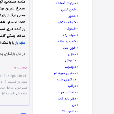
متعدد سینمایی، توا
حیثیت گمشده
سیمرغ بلورین بهتر
خائن کشی
جمعی دیگر از بازیگ
خاتون
خجالت نکش
شاهد احمدلو، فاطم
خسوف
باز آمده: «برزو شم
خواب زده
ملاقات زندگی گذشت
خوب بد جلف
سایه باز
را با لینک ق
خون سرد
در حال بارگذاری پخ
دادزن
داریوش
داوینچیز
برچسب ها
دختران کوچه غم
eh Baz Episode 01
در انتهای شب
سایه باز قسمت 1
,
دا
دراکولا
علی یاور
,
سریال سایه
دست به مهره
سایه باز
,
قسمت اول سا
دفتر یادداشت
دل
دندون طلا