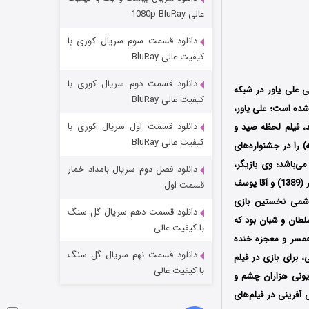
مردگان متحرک: شهر مرده ۳
عالی 1080p BluRay
۲ (زیرنویس)
قسمت
منتشر شد
دانلود قسمت سوم سریال کوری با
کیفیت عالی BluRay
دانلود قسمت دوم سریال کوری با
ی علی یاور در شبکه
کیفیت عالی BluRay
 شده است؛ علی یاور،
دانلود قسمت اول سریال کوری با
عد، فیلم لحظه صید و
کیفیت عالی BluRay
را در جشنواره‌های
ی‌باشد؛ وی بازیگر،
دانلود فصل دوم سریال بامداد خمار
شکست استوارت در نجات جهان
کارگردان و فیلمنامه‌نویس ایرانی است؛ او برای نقش‌آفرینی در فیلم‌های دو فیلم با یک بلیط (1369)، آلزایمر (1389) و آقا یوسف
قسمت اول
هاشمی نخستین بازی
۷ (زیرنویس)
قسمت
منتشر شد
دانلود قسمت دهم سریال گل سنگ
سلطان و شبان بود که
با کیفیت عالی
 همسر و معجزه خنده
دانلود قسمت نهم سریال گل سنگ
 برای بازی در فیلم
با کیفیت عالی
یونی هزاران چشم و
آفرینی در فیلم‌های