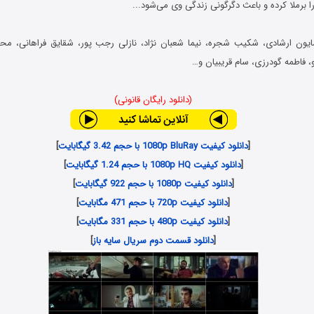
ا برملا کرده و باعث دگرگونی زندگی وی می‌شود.‌..
ون ارشادی، شکیب شجره، نیما شعبان نژاد، نازلی رجب پور، شقایق فراهانی، محم
، فاطمه گودرزی، سام قریبیان و…
(دانلود رایگان قانونی)
[
دانلود کیفیت 1080p BluRay با حجم 3.42 گیگابایت
]
[
دانلود کیفیت 1080p HQ با حجم 1.24 گیگابایت
]
[
دانلود کیفیت 1080p با حجم 922 گیگابایت
]
[
دانلود کیفیت 720p با حجم 471 مگابایت
]
[
دانلود کیفیت 480p با حجم 331 مگابایت
]
[
دانلود قسمت دوم سریال سایه باز
]