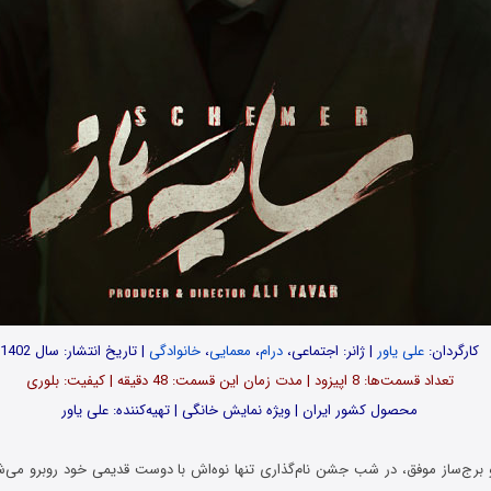
کارگردان:
علی یاور
| ژانر: اجتماعی،
درام
،
معمایی
،
خانوادگی
| تاریخ انتشار: سال 1402
تعداد قسمت‌ها: 8 اپیزود | مدت زمان این قسمت: 48 دقیقه | کیفیت: بلوری
محصول کشور ایران | ویژه نمایش خانگی | تهیه‌کننده: علی یاور
برج‌ساز موفق، در شب جشن نام‌گذاری تنها نوه‌اش با دوست قدیمی خود روبرو می‌ش