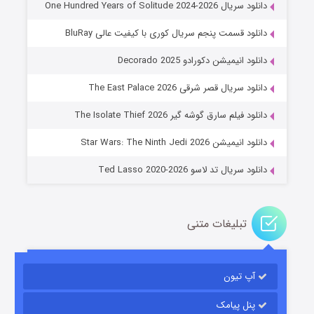
دانلود سریال One Hundred Years of Solitude 2024-2026
دانلود قسمت پنجم سریال کوری با کیفیت عالی BluRay
دانلود انیمیشن دکورادو Decorado 2025
دانلود سریال قصر شرقی The East Palace 2026
خاندان اژدها فصل ۳
دانلود فیلم سارق گوشه گیر The Isolate Thief 2026
۶ (زیرنویس)
قسمت
منتشر شد
دانلود انیمیشن Star Wars: The Ninth Jedi 2026
دانلود سریال تد لاسو Ted Lasso 2020-2026
تبلیغات متنی
آپ تیون
جادوگری در مغولستان
۱۴ (زیرنویس)
قسمت
منتشر شد
پنل پیامک