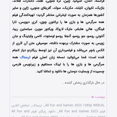
فرانسه، آلمان، اسپانیا، چین، کره جنوبی، هلند، دانمارک، فنلاند،
بلژیک، تایوان، تایلند، مکزیک، سوئد، آفریقای جنوبی، ژاپن و سایر
کشورها همزمان به صورت اینترنتی منتشر گردید؛ تهیه‌کنندگی فیلم
همه سرگرمی ها و بازی ها را برانتون چوی، کری دیویس، تارا
فینگان، هالی هابشر، مایک لاروکا، ویکتور مویرز، سباستین ریبا،
آنتونی روسو، جو روسو، آنجلا روسو اوستوت، کاسی وایتینگ و جان
زویس به صورت مشترک برعهده داشته، موسیقی متن آن اثری از
الکس بلچر می‌باشد و فیلمبرداری آن نیز توسط ریکاردو دیاز انجام
شده است؛ شما می‌توانید نسخه زبان اصلی فیلم
ترسناک
همه
سرگرمی ها و بازی ها را با ‌لینک مستقیم و زیرنویس فارسی
چسبیده از وبسایت دوستی ها دانلود و تماشا کنید.
در حال بارگذاری پخش کننده...
برچسب ها
All Fun and Games 2023 1080p WEB-DL
,
ترسناک
,
تماشای آنلاین
فیلم All Fun and Games 2023
,
دانلود رایگان فیلم All Fun and