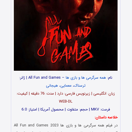
نام:
همه سرگرمی ها و بازی ها
–
All Fun and Games | ژانر:
ترسناک
،
معمایی
،
هیجانی
زبان: انگلیسی | زیرنویس فارسی: دارد | مدت: 76 دقیقه | کیفیت:
WEB-DL
فرمت: MKV | حجم: متفاوت | محصول آمریکا | امتیاز: 6.0
خلاصه داستان:
در فیلم همه سرگرمی ها و بازی ها All Fun and Games 2023