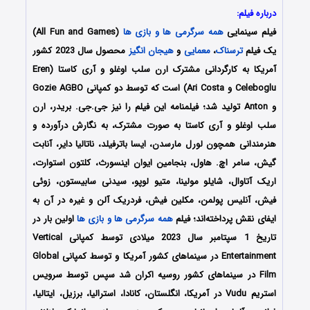
درباره فیلم:
فیلم سینمایی
همه سرگرمی ها و بازی ها
(All Fun and Games)
یک فیلم
ترسناک
،
معمایی
و
هیجان انگیز
محصول سال 2023 کشور
آمریکا به کارگردانی مشترک ارن سلب اوغلو و آری کاستا (Eren
Celeboglu و Ari Costa) است که توسط دو کمپانی‌ Gozie AGBO
و Anton تولید شد؛ فیلمنامه این فیلم را نیز جی.جی. بریدر، ارن
سلب اوغلو و آری کاستا به صورت مشترک، به نگارش درآورده و
هنرمندانی همچون لورل مارسدن، ایسا باترفیلد، ناتالیا دایر، آنابت
گیش، سامر اچ. هاول، بنجامین ایوان اینسورث، کلتون استوارت،
اریک آتاوال، شایلو مولینا، متیو لوپو، سیدنی سابیستون، زوئی
فیش، آنلیس پولمن، مکلین فیش، فردریک آلن و غیره در آن به
ایفای نقش پرداخته‌اند؛ فیلم
همه سرگرمی ها و بازی ها
اولین بار در
تاریخ 1 سپتامبر سال 2023 میلادی توسط کمپانی‌ Vertical
Entertainment در سینماهای کشور آمریکا و توسط کمپانی Global
Film در سینماهای کشور روسیه اکران شد سپس توسط سرویس
استریم Vudu در آمریکا، انگلستان، کانادا، استرالیا، برزیل، ایتالیا،