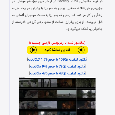
در فیلم جادوگری Sorcery 2023 در اواخر قرن نوزدهم میلادی در
جزیره‌ای دورافتاده، دختری بومی به نام رزا با پدرش در یک مزرعه
زندگی و کار می‌کند. اما زمانی که پدر رزا به دست مهاجران آلمانی به
قتل می‌رسد، او برای برقراری عدالت از متئو، رهبر گروهی قدرتمند از
جادوگران، کمک می‌گیرد و…
(سانسور شده با زیرنویس فارسی چسبیده)
[
دانلود کیفیت 1080p با حجم 1.79 گیگابایت
]
[
دانلود کیفیت 720p با حجم 943 مگابایت
]
[
دانلود کیفیت 480p با حجم 476 مگابایت
]