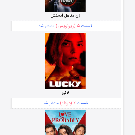
زن متاهل آدمکش
۵ (زیرنویس)
قسمت
منتشر شد
لاکی
۲ (دوبله)
قسمت
منتشر شد