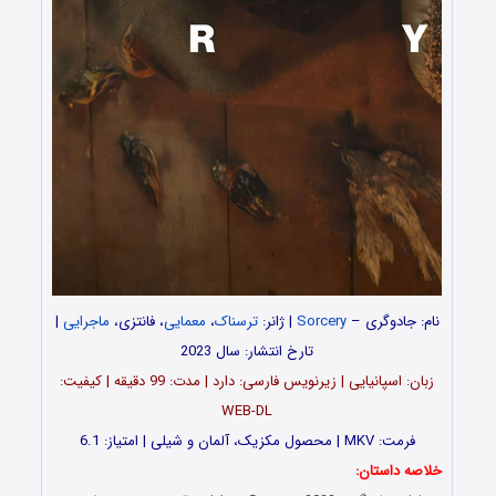
نام: جادوگری –
Sorcery
| ژانر:
ترسناک
،
معمایی
، فانتزی،
ماجرایی
|
تارخ انتشار: سال 2023
زبان: اسپانیایی | زیرنویس فارسی: دارد | مدت: 99 دقیقه | کیفیت:
WEB-DL
فرمت: MKV | محصول مکزیک، آلمان و شیلی | امتیاز: 6.1
خلاصه داستان: