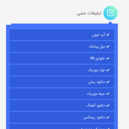
تبلیغات متنی
آپ تیون
مردگان متحرک: شهر مرده ۳
۲ (زیرنویس)
قسمت
منتشر شد
پنل پیامک
ملودی 98
نواز موزیک
دانلود رمان
میفا موزیک
دانلود آهنگ
شکست استوارت در نجات جهان
دانلود ریمکس
۷ (زیرنویس)
قسمت
منتشر شد