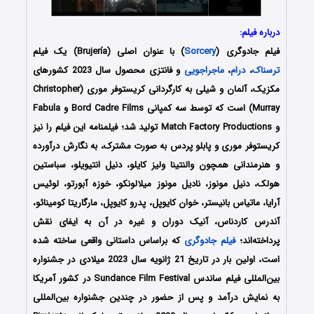
درباره فیلم:
فیلم جادوگری (
Sorcery
) با عنوان اصلی (Brujería) یک فیلم
ترسناک
،
درام
،
ماجراجویی
و فانتزی محصول سال 2023 کشورهای
مکزیک، آلمان و شیلی به کارگردانی کریستوفر موری (Christopher
Murray) است که توسط سه کمپانی Bord Cadre Films و Fabula
و Match Factory Productions تولید شد؛ فیلمنامه این فیلم را نیز
کریستوفر موری و پابلو پردس به صورت مشترک، به نگارش درآورده
و هنرمندانی همچون والنتینا ولیز کایلو، دنیل انتیویلو، سباستین
هولک، دنیل مونوز، نادیل مونوز میلالونکو، خوزه آبورتو، لوئیس
آرایا، ماتیاس بانیستر، خوان کایوپل، پدرو کایوپل، مارگاریتا کومینائو،
آندرس کاردناس، آنیک دوران و غیره در آن به ایفای نقش
پرداخته‌اند؛
فیلم جادوگری
که براساس داستانی واقعی ساخته شده
است، اولین بار در تاریخ 21 ژانویه سال 2023 میلادی در جشنواره
بین‌المللی فیلم ساندس Sundance Film Festival در کشور آمریکا
به نمایش درآمد و پس از حضور در چندین جشنواره بین‌المللی