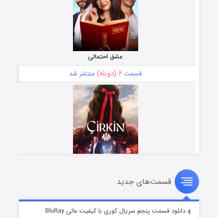
عشق احتمالی
۶ (دوبله)
قسمت
منتشر شد
قسمت‌های جدید
سریال زشت
۵ (زیرنویس)
قسمت
منتشر شد
دانلود قسمت پنجم سریال کوری با کیفیت عالی BluRay