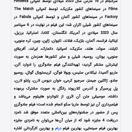
سرانجام در 16 مارس سال 2023 میلادی توسط کمپانی‌ Pimienta
Films در سینماهای کشور مکزیک، توسط کمپانی The Match
Factory در سینماهای کشور آلمان و توسط کمپانی Fabula در
سینماهای کشور شیلی اکران شد؛ این فیلم در نهایت در 6 سپتامبر
سال 2023 میلادی در آمریکا، انگلستان، کانادا، استرالیا، برزیل،
ایتالیا، فرانسه، آلمان، بلژیک، فنلاند، تایوان، ژاپن، چین، کره جنوبی،
تایلند، سوئد، هلند، مکزیک، اسپانیا، دانمارک، ایرلند، آفریقای
جنوبی، یونان، روسیه، شیلی و سایر کشورها همزمان به صورت
اینترنتی منتشر گردید؛ تهیه‌کنندگی فیلم جادوگری را ادوارد آلن،
ماریو آلمیدا، نیکلاس سلیس، ویولا فوگن، کریستوبال گوئل، روسیو
جادو، ژاکلین جیمنز، سرجیو کرمی، خوان دیوس لارن، پابلو لارن،
پل پرسبرگر و آندرس کلاریوند رانگل به صورت مشترک برعهده
داشته، موسیقی متن آن اثری از لئوناردو هایبلوم می‌باشد و
فیلمبرداری آن نیز توسط ماریا سکو انجام شده است؛ فیلم جادوگری
پس از حضور در جشنواره‌‌های بین‌المللی متعدد موفق شد نامزد
دریافت 4 جایزه شود که از میان آن‌ها می‌توان به نامزدی جایزه
بهترین فیلم سینمایی، بهترین فیلم
درام
و بهترین کارگردانی اشاره