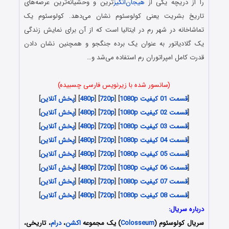
را از دریچه یکی از
هیجان‌انگیز
ترین و وحشیانه‌ترین عرصه‌های
تاریخ بشریت یعنی کولوسئوم نشان می‌دهد. کولوسئوم یک
تماشاخانه در شهر رم در ایتالیا است که از آن برای نمایش زندگی
یک گلادیاتور به عنوان یک برده جنگجو و همچنین نشان دادن
قدرت کامل امپراتوران رم استفاده می‌شد و…
(سانسور شده با زیرنویس فارسی چسبیده)
[
قسمت 01 کیفیت 1080p
] [
720p
] [
480p
] [
پخش آنلاین
]
[
قسمت 02 کیفیت 1080p
] [
720p
] [
480p
] [
پخش آنلاین
]
[
قسمت 03 کیفیت 1080p
] [
720p
] [
480p
] [
پخش آنلاین
]
[
قسمت 04 کیفیت 1080p
] [
720p
] [
480p
] [
پخش آنلاین
]
[
قسمت 05 کیفیت 1080p
] [
720p
] [
480p
] [
پخش آنلاین
]
[
قسمت 06 کیفیت 1080p
] [
720p
] [
480p
] [
پخش آنلاین
]
[
قسمت 07 کیفیت 1080p
] [
720p
] [
480p
] [
پخش آنلاین
]
[
قسمت 08 کیفیت 1080p
] [
720p
] [
480p
] [
پخش آنلاین
]
درباره سریال:
سریال کولوسئوم (
Colosseum
) یک مجموعه
اکشن
،
درام
، تاریخی،