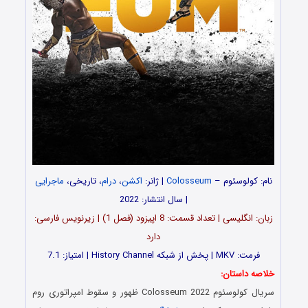
نام: کولوسئوم –
Colosseum
| ژانر:
اکشن
،
درام
، تاریخی،
ماجرایی
| سال انتشار: 2022
زبان: انگلیسی | تعداد قسمت‌‌‌‌: 8 اپیزود (فصل 1) | زیرنویس فارسی:
دارد
فرمت: MKV | پخش از شبکه History Channel | امتیاز: 7.1
خلاصه داستان:
سریال کولوسئوم Colosseum 2022 ظهور و سقوط امپراتوری روم