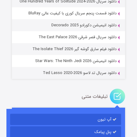
دانلود سریال One Hundred Years of Solitude 2024-2026
دانلود قسمت پنجم سریال کوری با کیفیت عالی BluRay
دانلود انیمیشن دکورادو Decorado 2025
دانلود سریال قصر شرقی The East Palace 2026
جادوگری در مغولستان
دانلود فیلم سارق گوشه گیر The Isolate Thief 2026
۱۴ (زیرنویس)
قسمت
منتشر شد
دانلود انیمیشن Star Wars: The Ninth Jedi 2026
دانلود سریال تد لاسو Ted Lasso 2020-2026
تبلیغات متنی
آپ تیون
باب اسفنجی فصل ۱۷
۶ (زیرنویس)
قسمت
منتشر شد
پنل پیامک