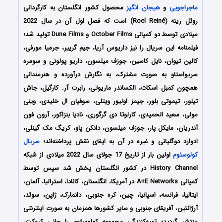
ماجراجویی
و
هیجان انگیز
محصول کشور انگلستان به کارگردانی
روئل رینه (Roel Reiné) است که فصل اول آن در سال 2022
میلادی توسط دو کمپانی October Films و Dune Films تولید شد؛
فیلمنامه این سریال را نیز داریوس آریا، جیم گرییر، جرمیا مورفی،
کالین تیوان، نایل کاسین، جوزف میلسون، داریو پولونی و سومره
سریواستاو به صورت مشترک، به نگارش درآورده و هنرمندانی
همچون کمبل اسکات، الکساندر ماریوتی، رابرت آر. کارگیل، جاش
تیلور، تیموتی بلور، جیمز اولیور ویتلی، سوفیان ال خلیدی، وینی
مولی، سعید الحمیدی، کارلوتا دی گرگوری، نادیا بنزاکور، آرون فون
آندریان، مایکل پار، جوزف میلسون، دانکن پاو، کریگ مک گینلی،
ادوارد دوگلیانی و غیره در آن به ایفای نقش پرداخته‌اند؛
سریال
کولوسئوم
اولین بار از تاریخ 17 جولای سال 2022 میلادی از شبکه‌
History Channel در کشور انگلستان پخش شد سپس توسط
کمپانی A+E Networks در آمریکا، انگلستان، کانادا، استرالیا، آلمان،
ایتالیا، فرانسه، اسپانیا، چین، کره جنوبی، دانمارک، ژاپن، سوئد،
آرژانتین، آفریقای جنوبی و سایر کشورها همزمان به صورت اینترنتی
منتشر گردید؛ تهیه‌کنندگی مجموعه کولوسئوم را جانی کروکت،