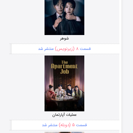
شوهر
۸ (زیرنویس)
قسمت
منتشر شد
عملیات آپارتمان
۵ (دوبله)
قسمت
منتشر شد