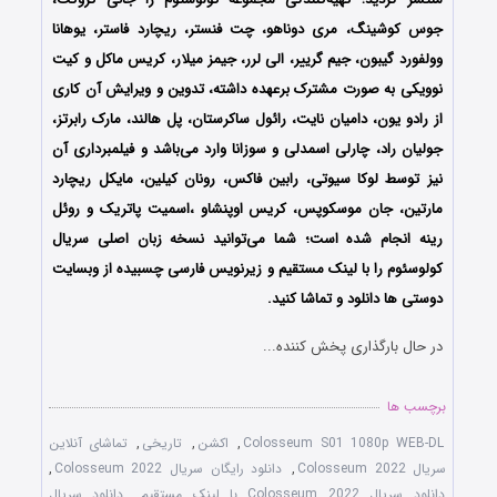
جوس کوشینگ، مری دوناهو، چت فنستر، ریچارد فاستر، یوهانا
وولفورد گیبون، جیم گرییر، الی لرر، جیمز میلار، کریس ماکل و کیت
نوویکی به صورت مشترک برعهده داشته، تدوین و ویرایش آن کاری
از رادو یون، دامیان نایت، رائول ساکرستان، پل هالند، مارک رابرتز،
جولیان راد، چارلی اسمدلی و سوزانا وارد می‌باشد و فیلمبرداری آن
نیز توسط لوکا سیوتی، رابین فاکس، رونان کیلین، مایکل ریچارد
مارتین، جان موسکوپس، کریس اوپنشاو ،اسمیت پاتریک و روئل
رینه انجام شده است؛ شما می‌توانید نسخه زبان اصلی سریال
کولوسئوم را با لینک مستقیم و زیرنویس فارسی چسبیده از وبسایت
دوستی ها دانلود و تماشا کنید.
در حال بارگذاری پخش کننده...
برچسب ها
Colosseum S01 1080p WEB-DL
,
اکشن
,
تاریخی
,
تماشای آنلاین
سریال Colosseum 2022
,
دانلود رایگان سریال Colosseum 2022
,
دانلود سریال Colosseum 2022 با لینک مستقیم
,
دانلود سریال