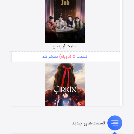
عملیات آپارتمان
۵ (دوبله)
قسمت
منتشر شد
قسمت‌های جدید
سریال زشت
۲ (زیرنویس)
قسمت
منتشر شد