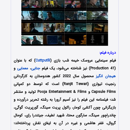
درباره فیلم:
فیلم سینمایی عروسک خیمه شب بازی (
Cuttputlli
) که با عنوان
(Production 41) نیز شناخته می‌شود، یک فیلم
جنایی
،
معمایی
و
هیجان انگیز
محصول سال 2022 کشور هندوستان به کارگردانی
رنجیت تیواری (Ranjit Tewari) است که توسط دو کمپانی
Capsule Films و Pooja Entertainment & Films تولید و منتشر
شد؛ فیلمنامه این فیلم را نیز اَسیم آرورا به رشته تحریر درآورده و
بازیگرانی چون آکشی کومار، راکول پریت سینگ، گورپریت گوگی،
چاندراچور سینگ، سارگون محتا، شهید لطیف، جیتندرا رای، کومال
گروال، ظفر هاشمی و غیره در آن به ایفای نقش پرداخته‌اند؛