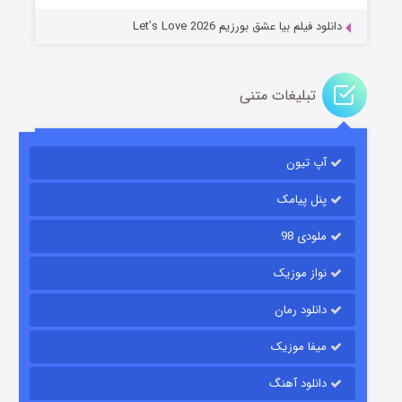
دانلود فیلم بیا عشق بورزیم Let’s Love 2026
تبلیغات متنی
باب اسفنجی فصل ۱۷
آپ تیون
۶ (زیرنویس)
قسمت
منتشر شد
پنل پیامک
ملودی 98
نواز موزیک
دانلود رمان
میفا موزیک
رویایی برای تو
دانلود آهنگ