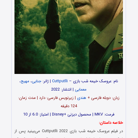
نام: عروسک خیمه شب بازی –
Cuttputlli
| ژانر:
جنایی
،
مهیج
،
معمایی
| انتشار: 2022
زبان: دوبله فارسی +
هندی
| زیرنویس فارسی: دارد | مدت زمان:
124 دقیقه
فرمت: MKV | محصول دیزنی +Disney | امتیاز: 6.0 از 10
خلاصه داستان:
در فیلم عروسک خیمه شب بازی Cuttputlli 2022 می‌بینید پس از