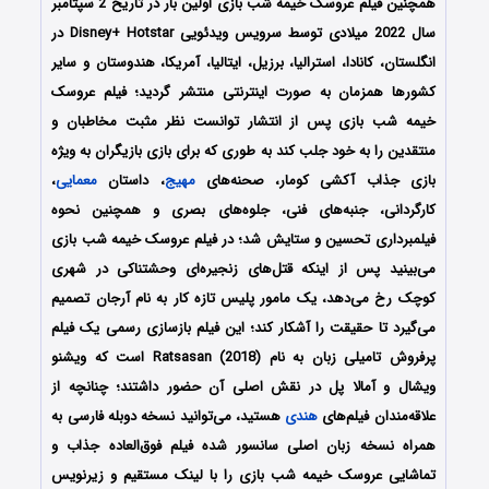
همچنین فیلم عروسک خیمه شب بازی اولین بار در تاریخ 2 سپتامبر
سال 2022 میلادی توسط سرویس ویدئویی Disney+ Hotstar در
انگلستان، کانادا، استرالیا، برزیل، ایتالیا، آمریکا، هندوستان و سایر
کشورها همزمان به صورت اینترنتی منتشر گردید؛ فیلم عروسک
خیمه شب بازی پس از انتشار توانست نظر مثبت مخاطبان و
منتقدین را به خود جلب کند به طوری که برای بازی بازیگران به ویژه
بازی جذاب آکشی کومار، صحنه‌های
مهیج
، داستان
معمایی
،
کارگردانی، جنبه‌های فنی، جلوه‌های بصری و همچنین نحوه
فیلمبرداری تحسین و ستایش شد؛ در فیلم عروسک خیمه شب بازی
می‌بینید پس از اینکه قتل‌‌های زنجیره‌‌ای وحشتناکی در شهری
کوچک رخ می‌دهد، یک مامور پلیس تازه کار به نام آرجان تصمیم
می‌گیرد تا حقیقت را آشکار کند؛ این فیلم بازسازی رسمی یک فیلم
پرفروش تامیلی زبان به نام Ratsasan (2018) است که ویشنو
ویشال و آمالا پل در نقش اصلی آن حضور داشتند؛ چنانچه از
علاقه‌مندان فیلم‌های
هندی
هستید، می‌توانید نسخه دوبله فارسی به
همراه نسخه زبان اصلی سانسور شده فیلم فوق‌العاده جذاب و
تماشایی عروسک خیمه شب بازی را با ‌لینک مستقیم و زیرنویس