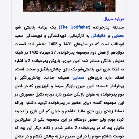
درباره سریال:
مسابقه پدرخوانده (
The Godfather
) یک برنامه رئالیتی شو،
معمایی
و
خانوادگی
به کارگردانی، تهیه‌کنندگی و نویسندگی سعید
ابوطالب است که در سال‌های 1401 و 1402 منتشر شد؛ قسمت
دوازدهم از فصل دوم مجموعه پدرخوانده، 27 مهرماه 1402 در شبکه
نمایش خانگی منتشر شد؛ امین میری، بازیکن پدرخوانده 2 با اشاره
به اینکه بازی این رئالیتی‌شو یک بازی چالش‌برانگیز و سخت است،
اعتقاد دارد بازی‌های
معمایی
همیشه جذاب، چالش‌برانگیز و
پرطرفدار هستند؛ امین میری بازیگر سینما و تلویزیون که در فصل
دوم پدرخوانده به عنوان بازیکن حضور دارد درباره دلایل حضورش در
این مجموعه گفت: «برای حضور در پدرخوانده تردید داشتم؛ چراکه
تسلط زیادی روی بازی مافیا نداشتم و خیلی کم این بازی را تجربه
کرده بودم ولی حضور دوستانم در این مجموعه یکی از اصلی‌ترین
دلایلی بود که در پدرخوانده 2 حاضر شدم و نکته دیگر این بود که
دوست داشتم خودم را در این مدیوم نیز به چالش بکشم و در مقابل