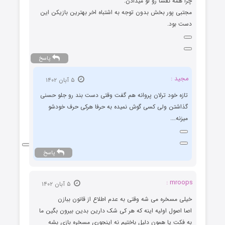
چرا همه نقشا رو لو میدادن.
مجتبی پور بخش بدون توجه به اشتباه اخر بهترین بازیکن این
دست بود.
پاسخ
مجید :
۵ آبان ۱۴۰۲
تازه خود ترلان پروانه هم گفت وقتی دست بند رو جلو حسنی
گذاشتن ولی کسی گوش نمیده به حرفا هرکی حرف خودشو
میزنه….
پاسخ
mroops :
۵ آبان ۱۴۰۲
خیلی مسخره می شه وقتی به عدم اطلاع از قانون ببازن
اصا اصول اولیه اینه که هر کی شک دارین بدین بیرون بگین ما
به فکت یا همون دلیل باختیم نه اینجوری مسخره بازی بشه