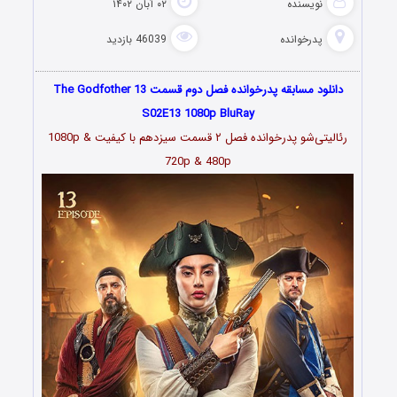
نویسنده
۰۲ آبان ۱۴۰۲
پدرخوانده
46039 بازدید
دانلود مسابقه پدرخوانده فصل دوم قسمت 13 The Godfother
S02E13 1080p BluRay
رئالیتی‌شو پدرخوانده فصل ۲ قسمت سیزدهم با کیفیت 1080p &
720p & 480p