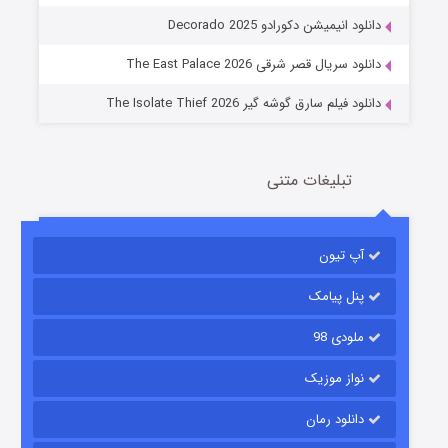
عملیات آپارتمان
دانلود انیمیشن دکورادو Decorado 2025
2 (زیرنویس)
قسمت
منتشر شد
دانلود سریال قصر شرقی The East Palace 2026
دانلود فیلم سارق گوشه گیر The Isolate Thief 2026
تبلیغات متنی
آپ تیون
مردگان متحرک: شهر مرده ۳
2 (زیرنویس)
قسمت
منتشر شد
پنل پیامک
ملودی 98
نواز موزیک
دانلود رمان