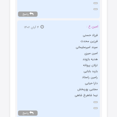
پاسخ
امین.ع :
۴ آبان ۱۴۰۲
فرزاد حسنی
فرزین محدث
سپند امیرسلیمانی
امین میری
هدیه بازوند
ترلان پروانه
باربد بابایی
رامین راستاد
دارا حیایی
مجتبی پوربخش
نیما شاهرخ شاهی
پاسخ