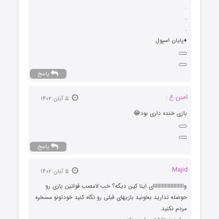
.
.
.
♦️پایان اسپول
پاسخ
امین.ع :
۵ آبان ۱۴۰۲
بازی خنده داری بود😂
پاسخ
Majid :
۵ آبان ۱۴۰۲
وااااااااااااااااااااای اینا کین دیگه؟ خب لامصب قوانین بازی رو
حوصله ندارید بخونید بازیهای قبلی رو نگاه کنید خودتونو مسخره
مردم نکنید.