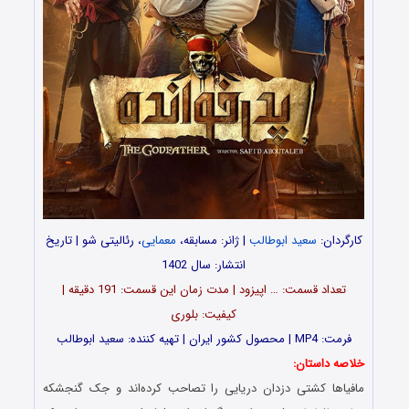
کارگردان:
سعید ابوطالب
| ژانر: مسابقه،
معمایی
، رئالیتی شو | تاریخ
انتشار: سال 1402
تعداد قسمت‌: … اپیزود | مدت زمان این قسمت: 191 دقیقه |
کیفیت: بلوری
فرمت: MP4 | محصول کشور ایران | تهیه کننده: سعید ابوطالب
خلاصه داستان:
مافیا‌ها کشتی دزدان دریایی را تصاحب کرده‌اند و جک گنجشکه