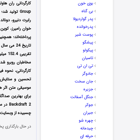
بوی خون
بی گناه
Group تولید 
پدر گواردیولا
رابرت دنیرو، دونا
پدرخوانده
خوان رامیرز، کوین 
پوست شیر
پرداخته‌اند؛ همچن
پیشگو
پیکولو
تقریب
تاسیان
مخاطبان روبرو شد ب
تی ان تی
کارگردانی، نحوه ف
جادوگر
تحسین و ستایش شد
جان سخت
جزیره
برای بهترین صداگذا
جنگل آسفالت
جوکر
جیران
چسبیده از وبسایت د
چهره شو
در حال بارگذاری پخ
چیدمانه
حرفه ای