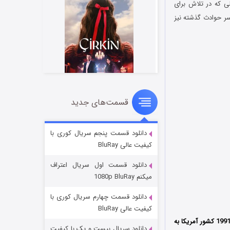
ری در حالی که در تلاش برای
ر حوادث گذشته نیز
قسمت‌های جدید
سریال زشت
۲ (زیرنویس)
قسمت
منتشر شد
دانلود قسمت پنجم سریال کوری با
کیفیت عالی BluRay
دانلود قسمت اول سریال اعتراف
میکنم 1080p BluRay
دانلود قسمت چهارم سریال کوری با
کیفیت عالی BluRay
محصول سال 1991 کشور آمریکا به
دانلود سریال بیست و یک با کیفیت