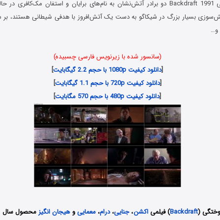
در فیلم بازافروختگی Backdraft 1991 دو برادر آتش‌نشان به نام‌های برایان و استفان مک‌کاف
‌سوزی بسیار بزرگ در شیکاگو به دست یک آتش‌افروز با هدفی شیطانی هستند، بر س
 و…
(سانسور شده با زیرنویس فارسی چسبیده)
[
دانلود کیفیت 1080p با حجم 2.2 گیگابایت
]
[
دانلود کیفیت 720p با حجم 1.1 گیگابایت
]
[
دانلود کیفیت 480p با حجم 570 مگابایت
]
روختگی (
Backdraft
) فیلمی
اکشن
،
جنایی
،
درام
،
معمایی
و
هیجان انگیز