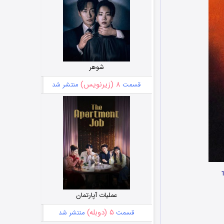
شوهر
۸ (زیرنویس)
قسمت
منتشر شد
عملیات آپارتمان
۵ (دوبله)
قسمت
منتشر شد