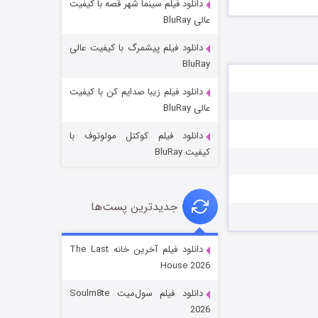
دانلود فیلم سینما شهر قصه با کیفیت
عالی BluRay
دانلود فیلم پیشمرگ با کیفیت عالی
BluRay
دانلود فیلم زیبا صدایم کن با کیفیت
جادوگری در مغولستان
عالی BluRay
۱۴ (زیرنویس)
قسمت
منتشر شد
دانلود فیلم کوکتل مولوتوف با
کیفیت BluRay
جدیدترین پست‌ها
دانلود فیلم آخرین خانه The Last
House 2026
باب اسفنجی فصل ۱۷
دانلود فیلم سول‌میت Soulm8te
۶ (زیرنویس)
قسمت
منتشر شد
2026