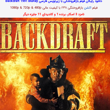
دانلود رایگان فیلم بازافروختگی با زیرنویس فارسی Backdraft 1991 BluRay
فیلم
اکشن
بازافروختگی ۱۹۹۱ با کیفیت عالی 1080p & 720p & 480p
نامزد 3 اسکار، برنده 1 و کاندیدای 11 جایزه دیگر