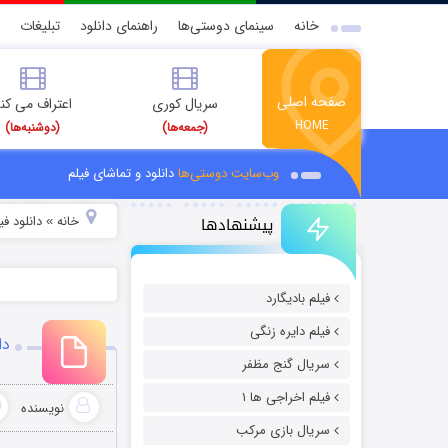
خانه
سینمای دوستی‌ها
راهنمای دانلود
تبلیغات
صفحه اصلی
سریال کوری
اعتراف می کن
HOME
(جمعه‌ها)
(دوشنبه‌ها)
وب‌سایت دوستی‌ها
دانلود و تماشای فیلم
پیشنهادها
خانه
دانلود ف
»
فیلم بادیگارد
فیلم دایره زنگی
دان
سریال گنج مظفر
فیلم اخراجی ها ۱
نویسنده
سریال بازی مرکب