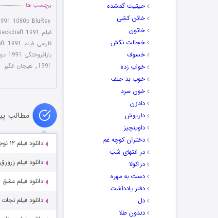
برچسب ها
حیثیت گمشده
خائن کشی
1991 1080p BluRay
خاتون
فیلم Backdraft 1991 با لینک مستقیم
خجالت نکش
فارسی فیلم Backdraft 1991
خسوف
بازافروختگی 1991 دوبله فارسی
1991
,
هیجان انگیز
خواب زده
خوب بد جلف
خون سرد
دادزن
مطالب پی
داریوش
داوینچیز
دختران کوچه غم
دانلود فیلم ۱۲ نوجوان انتحاری Twelve 12 Suicidal Teens 2019
در انتهای شب
دانلود فیلم زرورق oil 2023
دراکولا
دست به مهره
دانلود فیلم عشق سریع رو 
دفتر یادداشت
دانلود فیلم نجات سینما nema 2022
دل
دندون طلا