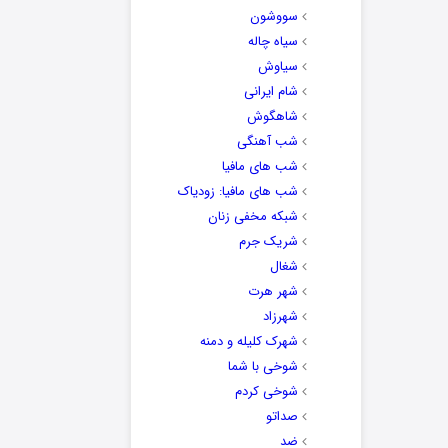
سووشون
سیاه چاله
سیاوش
شام ایرانی
شاهگوش
شب آهنگی
شب های مافیا
شب های مافیا: زودیاک
شبکه مخفی زنان
شریک جرم
شغال
شهر هرت
شهرزاد
شهرک کلیله و دمنه
شوخی با شما
شوخی کردم
صداتو
ضد