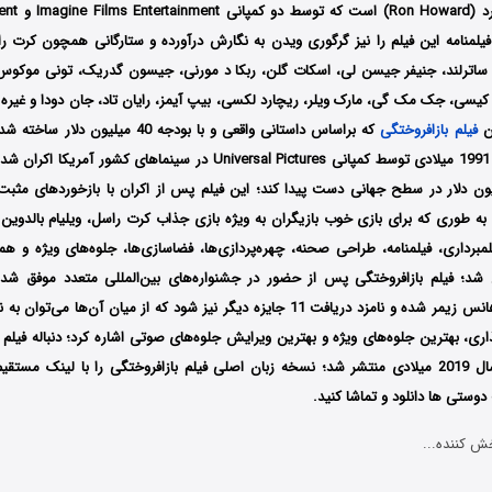
کارگردانی ران 
شد؛ فیلمنامه این فیلم را نیز گرگوری ویدن به نگارش درآورده و ستارگانی همچون کرت را
لد ساترلند، جنیفر جیسن لی، اسکات گلن، ربکا د مورنی، جیسون گدریک، تونی موکو
کیسی، جک مک گی، مارک ویلر، ریچارد لکسی، بیپ آیمز، رایان تاد، جان دودا و غیره 
ین
فیلم
بازافروختگی
که براساس داستانی واقعی و با بودجه 40 میلیون دلار ساخته شده است، اولین
تاریخ 24 می سال 1991 میلادی توسط کمپانی Universal Pictures در سینماهای
ی 152.4 میلیون دلار در سطح جهانی دست پیدا کند؛ این فیلم پس از اکران با بازخوردهای م
ه طوری که برای بازی خوب بازیگران به ویژه بازی جذاب کرت راسل، ویلیام بالدوین و
یلمبرداری، فیلمنامه، طراحی صحنه، چهره‌پردازی‌ها، فضاسازی‌ها، جلوه‌های ویژه و
؛ فیلم بازافروختگی پس از حضور در جشنواره‌های بین‌المللی متعدد موفق شد ب
ری، بهترین جلوه‌‌های ویژه و بهترین ویرایش جلوه‌های صوتی اشاره کرد؛ دنباله فیلم ب
Backdraft 2 در سال 2019 میلادی منتشر شد؛ نسخه زبان اصلی فیلم بازافروختگی را با ‌لینک 
وستی ها دانلود و تماشا کنید.
ش کننده...