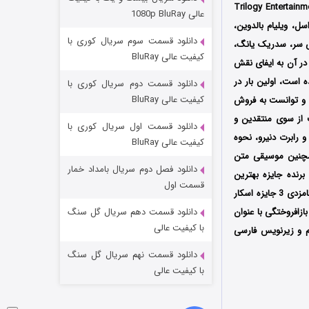
مردگان متحرک: شهر مرده ۳
هاوارد (Ron Howard) است که توسط دو کمپانی Imagine Films Entertainment و Trilogy Entertainment
عالی 1080p BluRay
سل، ویلیام بالدوین،
۲ (زیرنویس)
قسمت
منتشر شد
دانلود قسمت سوم سریال کوری با
س سر، سدریک یانگ،
کیفیت عالی BluRay
در آن به ایفای نقش
بار در
دانلود قسمت دوم سریال کوری با
کیفیت عالی BluRay
 کشور آمریکا اکران شد و توانست به فروش
ثبت از سوی منتقدین و
دانلود قسمت اول سریال کوری با
 رابرت دنیرو، نحوه
کیفیت عالی BluRay
 همچنین موسیقی متن
دانلود فصل دوم سریال بامداد خمار
رنده جایزه بهترین
شکست استوارت در نجات جهان
قسمت اول
موسیقی متن اثر هانس زیمر شده و نامزد دریافت 11 جایزه دیگر نیز شود که از میان آن‌ها می‌توان به نامزدی 3 جایزه اسکار
۷ (زیرنویس)
قسمت
منتشر شد
ازافروختگی با عنوان
دانلود قسمت دهم سریال گل سنگ
با کیفیت عالی
مستقیم و زیرنویس فارسی
دانلود قسمت نهم سریال گل سنگ
با کیفیت عالی