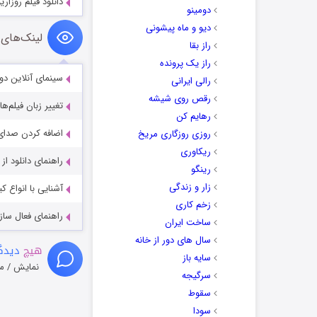
دانلود فیلم روزاریو ario 2025
دومینو
دیو و ماه پیشونی
لینک‌های 
راز بقا
راز یک پرونده
سینمای آنلاین دو
رالی ایرانی
رقص روی شیشه
تغییر زبان فیلم‌ها
رهایم کن
اضافه کردن صدای 
روزی روزگاری مریخ
ریکاوری
راهنمای دانلود ا
رینگو
زار و زندگی
آشنایی با انواع ک
زخم کاری
راهنمای فعال سازی کیفیت R
ساخت ایران
سال های دور از خانه
هیچ
دیدگا
سایه باز
نمایش / م
سرگیجه
سقوط
سودا