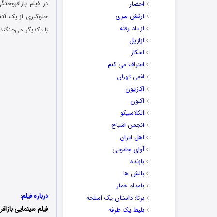
احضار
ارتش سری
جلوگیری از یک آتش
از یاد رفته
با یکدیگر می‌جنگند
ازازیل
اسکار
اعتراف می کنم
افعی تهران
اکازیون
اکنون
الکلاسیکو
انجمن اشباح
اهل ایران
آوای جادویی
بازنده
بالش ها
بامداد خمار
درباره فیلم:
برتا: داستان یک اسلحه
فیلم سینمایی بازاف
بلیط یک‌‌ طرفه