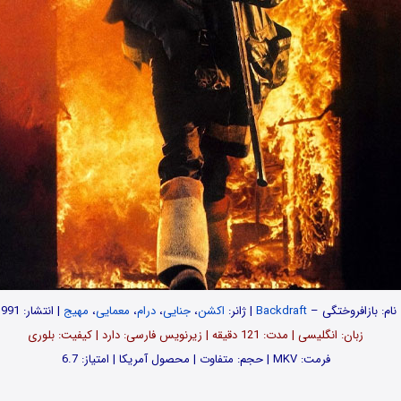
نام: بازافروختگی –
Backdraft
| ژانر:
اکشن
،
جنایی
،
درام
،
معمایی
،
مهیج
| انتشار: 1991
زبان: انگلیسی | مدت: 121 دقیقه | زیرنویس فارسی: دارد | کیفیت: بلوری
فرمت: MKV | حجم: متفاوت | محصول آمریکا | امتیاز: 6.7