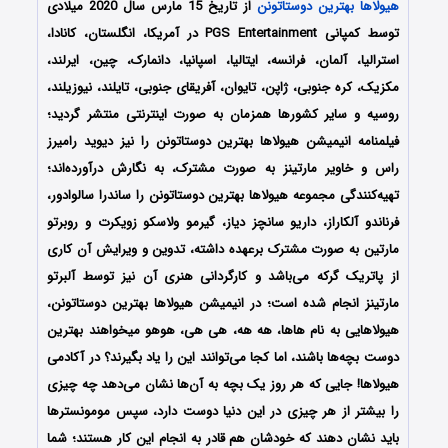
هیولاها بهترین دوستاتونن
از تاریخ 15 مارس سال 2020 میلادی
توسط کمپانی PGS Entertainment در آمریکا، انگلستان، کانادا،
استرالیا، آلمان، فرانسه، ایتالیا، اسپانیا، دانمارک، چین، ایرلند،
مکزیک، کره جنوبی، ژاپن، تایوان، آفریقای جنوبی، تایلند، نیوزیلند،
روسیه و سایر کشورها همزمان به صورت اینترنتی منتشر گردید؛
فیلمنامه انیمیشن
هیولاها بهترین دوستاتونن
را نیز دیوید رامیرز
راس و خاویر مارتینز به صورت مشترک، به نگارش درآورده‌اند؛
تهیه‌کنندگی مجموعه
هیولاها بهترین دوستاتونن
را ساندرا سالوادور،
فرناندو آلکاراز، داریو سانچز دیاز، گیرمو ولاسکو زویکرت و روبرتو
مارتین به صورت مشترک برعهده داشته، تدوین و ویرایش آن کاری
از پاتریک گرکه می‌باشد و کارگردانی هنری آن نیز توسط آلبرتو
مارتینز انجام شده است؛ در انیمیشن هیولاها بهترین دوستاتونن،
هیولاهایی به نام هاها، هه هه، هی هی، هوهو می‎خواهند بهترین
دوست بچه‌ها باشند، اما کجا می‌توانند این را یاد بگیرند؟ در آکادمی
هیولاها! جایی که هر روز یک بچه به آن‌ها نشان می‌دهد چه چیزی
را بیشتر از هر چیزی در این دنیا دوست دارد، سپس مومونسترها
باید نشان دهند که خودشان هم قادر به انجام این کار هستند؛ شما