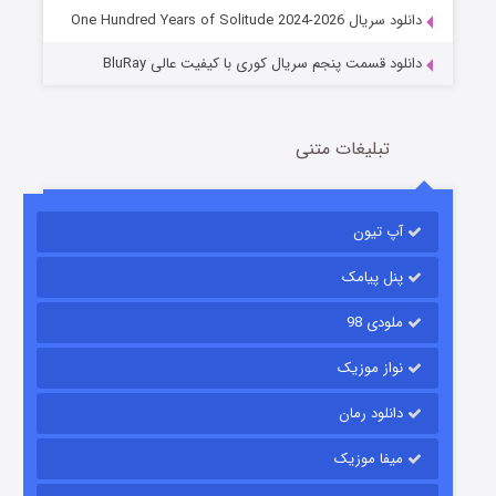
دانلود سریال One Hundred Years of Solitude 2024-2026
دانلود قسمت پنجم سریال کوری با کیفیت عالی BluRay
تبلیغات متنی
مردگان متحرک: شهر مرده ۳
آپ تیون
2 (زیرنویس)
قسمت
منتشر شد
پنل پیامک
ملودی 98
نواز موزیک
دانلود رمان
میفا موزیک
شکست استوارت در نجات جهان