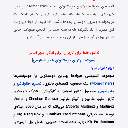
انیمیشن
هیولاها بهترین دوستاتونن
Momonsters 2020 در مورد
هیولاهایی به نام هاها، هه هه، هی هی و هوهو است که
می‌خواهند بهترین دوستان بچه‌ها باشند. اما آن‌ها از کجا می‌توانند
این مهارت را یاد بگیرند؟ بله درست است در آکادمی هیولاها، جایی
که هر روز در آن چیزهای تازه‌ای راجع به بچه‌ها می‌آموزند و…
(دانلود فقط برای کاربران ایران امکان پذیر است)
[
هیولاها بهترین دوستاتونن
با دوبله فارسی
]
درباره انیمیشن:
مجموعه انیمیشنی
هیولاها بهترین دوستاتونن یا مومونسترها
(
Momonsters
) یک مجموعه انیمیشن فانتزی،
کمدی
،
خانوادگی
و
ماجراجویی
محصول کشور اسپانیا به کارگردانی مشترک کریستین
گارنز، خاویر مارتینز و آلبرتو مارتینز (Christian Garnez و Javier
Martínez و Alberto Martínez) می‌باشد که در سال 2020 میلادی
توسط سه کمپانی 3Doubles Producciones و Big Bang Box و
KD Productions تولید شده است؛ همچنین فصل اول انیمیشن