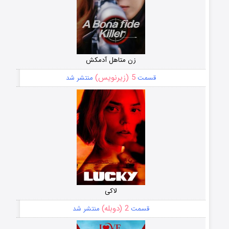
زن متاهل آدمکش
5 (زیرنویس)
قسمت
منتشر شد
لاکی
2 (دوبله)
قسمت
منتشر شد